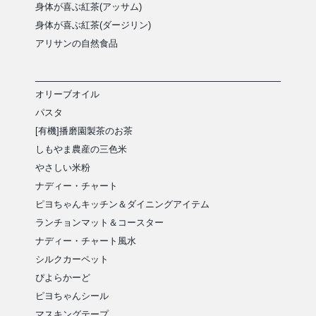
身体が喜ぶ紅茶(アッサム)
身体が喜ぶ紅茶(ダージリン)
アリサンの自然食品
オリーブオイル
パスタ
[有機]播磨園製茶のお茶
しもやま農産の三色米
やさしい米粉
ナディー・チャート
ピヨちゃんキッチン＆ダイニングアイテム
ランチョンマット＆コースター
ナディー・チャート風水
シルクカーペット
ぴよらかーど
ピヨちゃんシール
マスキングテープ