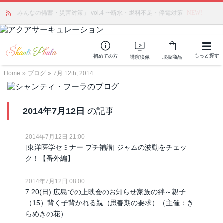
「みんなの備蓄・災害対策」 vol.4 〜断水・燃料不足・停電対策
NEW!
もっと探す
初めての方
講演映像
取扱商品
Home
»
ブログ
»
7月 12th, 2014
2014年7月12日
の記事
2014年7月12日 21:00
[東洋医学セミナー プチ補講] ジャムの波動をチェッ
ク！【番外編】
2014年7月12日 08:00
7.20(日) 広島での上映会のお知らせ家族の絆～親子
（15）背く子背かれる親（思春期の要求）（主催：き
らめきの花）