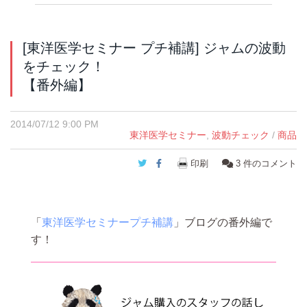
[東洋医学セミナー プチ補講] ジャムの波動
をチェック！
【番外編】
2014/07/12 9:00 PM
東洋医学セミナー
,
波動チェック
/
商品
Twitter
Facebook
印刷
3
件のコメント
「
東洋医学セミナープチ補講
」ブログの番外編で
す！