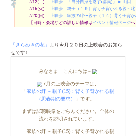
7/12(土)
上映会 「自分自身を癒す(講義)」 in 山口
7/15(火)
上映会 親子（１９）背く子背かれる親～叱言の
7/20(日)
上映会 家族の絆〜親子（１４）背く子背かれる
【日時・会場などの詳しい情報は
イベント情報ページ
へ
「きらめきの花」
より今月２０日の上映会のお知ら
せです♪
みなさま こんにちは～
7月の上映会のテーマは
、
「
家族の絆 ～親子(15)：背く子背かれる親
（思春期の要求）
」です。
まずは試聴映像をごらんください。全体の
流れを説明されています。
家族の絆 ～親子(15)：背く子背かれる親