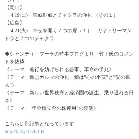
【岡山】
4.19(日) 禁戒勧戒とチャクラの浄化 （その１）
【広島】
4.21(火) 幸せを開く７つの扉（１） ガヤトリーマン
トラと７つのチャクラ
◆シャンティ・フーラの時事ブログより 竹下氏のコメン
トを抜粋
《テーマ：進行を妨げられる悪事、革命の予兆》
《テーマ：進むカルマの浄化、鍵は"心の平安"と"愛の拡
大"》
《テーマ：新しい世界秩序と経済圏の誕生、乗り遅れる日
本》
《テーマ："年金積立金の株運用"の裏側》
こちらは別記事となっています
http://bit.ly/1aefOIB