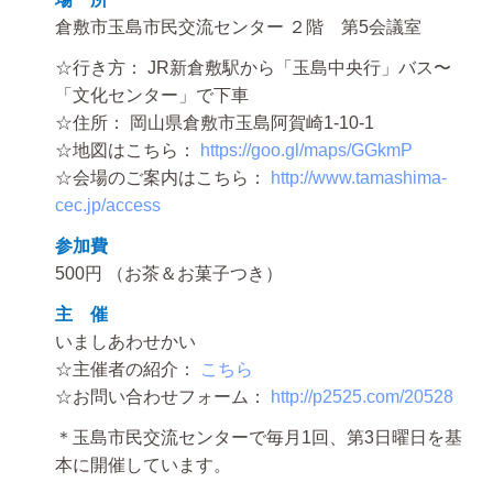
倉敷市玉島市民交流センター ２階 第5会議室
☆行き方： JR新倉敷駅から「玉島中央行」バス〜
「文化センター」で下車
☆住所： 岡山県倉敷市玉島阿賀崎1-10-1
☆地図はこちら：
https://goo.gl/maps/GGkmP
☆会場のご案内はこちら：
http://www.tamashima-
cec.jp/access
参加費
500円 （お茶＆お菓子つき）
主 催
いましあわせかい
☆主催者の紹介：
こちら
☆お問い合わせフォーム：
http://p2525.com/20528
＊玉島市民交流センターで毎月1回、第3日曜日を基
本に開催しています。