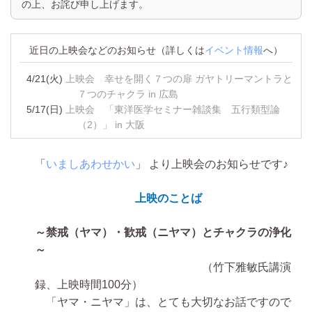
の上、お詫び申し上げます。
近日の上映会などのお知らせ（詳しくは
イベント情報
へ）
4/21(火)
上映会 幸せを開く７つの扉 ガヤトリーマントラと
７つのチャクラ in 広島
5/17(日)
上映会 「東洋医学セミナー雑談集 五行類型論
（2）」 in 大阪
「
いましあわせかい
」 より上映会のお知らせです♪
上映のことば
～禁戒（ヤマ）・歓戒（ニヤマ）とチャクラの浄化
～
（竹下雅敏氏講演
録、上映時間100分）
「ヤマ・ニヤマ」は、とても大切なお話ですので