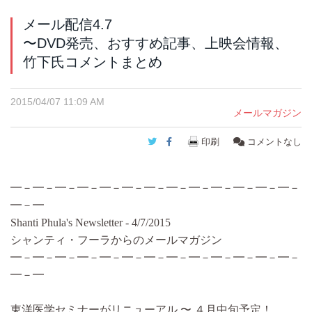
メール配信4.7
〜DVD発売、おすすめ記事、上映会情報、
竹下氏コメントまとめ
2015/04/07 11:09 AM
メールマガジン
Twitter
Facebook
印刷
コメントなし
━－━－━－━－━－━－━－━－━－━－━－━－━－
━－━
Shanti Phula's Newsletter - 4/7/2015
シャンティ・フーラからのメールマガジン
━－━－━－━－━－━－━－━－━－━－━－━－━－
━－━
東洋医学セミナーがリニューアル 〜 ４月中旬予定！