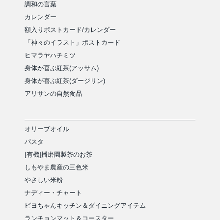
調和の言葉
カレンダー
額入りポストカード/カレンダー
「神々のイラスト」ポストカード
ヒマラヤハチミツ
身体が喜ぶ紅茶(アッサム)
身体が喜ぶ紅茶(ダージリン)
アリサンの自然食品
オリーブオイル
パスタ
[有機]播磨園製茶のお茶
しもやま農産の三色米
やさしい米粉
ナディー・チャート
ピヨちゃんキッチン＆ダイニングアイテム
ランチョンマット＆コースター