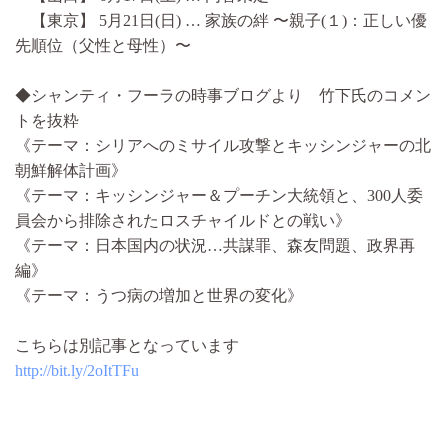
【東京】 5月21日(日) … 家族の絆 〜親子(１)：正しい優
先順位（父性と母性）〜
◆シャンティ・フーラの時事ブログより 竹下氏のコメン
トを抜粋
《テーマ：シリアへのミサイル攻撃とキッシンジャーの北
朝鮮解体計画》
《テーマ：キッシンジャー＆プーチン大統領と、300人委
員会から排除されたロスチャイルドとの戦い》
《テーマ：日本国内の状況…共謀罪、森友問題、政界再
編》
《テーマ：うつ病の増加と世界の変化》
こちらは別記事となっています
http://bit.ly/2oItTFu