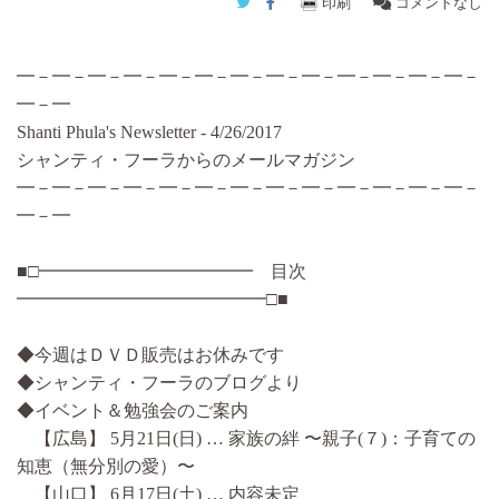
Twitter
Facebook
印刷
コメントなし
━－━－━－━－━－━－━－━－━－━－━－━－━－
━－━
Shanti Phula's Newsletter - 4/26/2017
シャンティ・フーラからのメールマガジン
━－━－━－━－━－━－━－━－━－━－━－━－━－
━－━
■□━━━━━━━━━━━━ 目次
━━━━━━━━━━━━━━□■
◆今週はＤＶＤ販売はお休みです
◆シャンティ・フーラのブログより
◆イベント＆勉強会のご案内
【広島】 5月21日(日) … 家族の絆 〜親子(７)：子育ての
知恵（無分別の愛）〜
【山口】 6月17日(土) … 内容未定