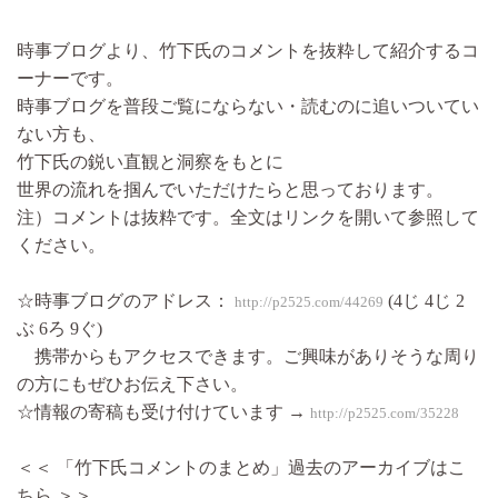
時事ブログより、竹下氏のコメントを抜粋して紹介するコ
ーナーです。
時事ブログを普段ご覧にならない・読むのに追いついてい
ない方も、
竹下氏の鋭い直観と洞察をもとに
世界の流れを掴んでいただけたらと思っております。
注）コメントは抜粋です。全文はリンクを開いて参照して
ください。
☆時事ブログのアドレス：
(4じ 4じ 2
http://p2525.com/44269
ぶ 6ろ 9ぐ)
携帯からもアクセスできます。ご興味がありそうな周り
の方にもぜひお伝え下さい。
☆情報の寄稿も受け付けています →
http://p2525.com/35228
＜＜ 「竹下氏コメントのまとめ」過去のアーカイブはこ
ちら ＞＞