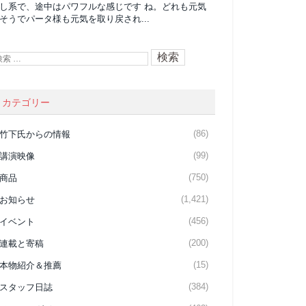
し系で、途中はパワフルな感じです ね。どれも元気
そうでパータ様も元気を取り戻され...
カテゴリー
(86)
竹下氏からの情報
(99)
講演映像
(750)
商品
(1,421)
お知らせ
(456)
イベント
(200)
連載と寄稿
(15)
本物紹介＆推薦
(384)
スタッフ日誌