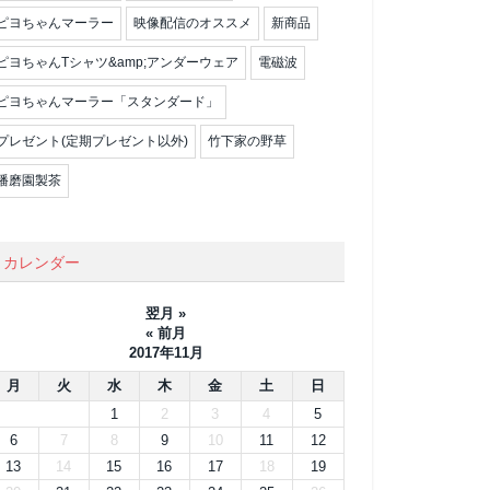
ピヨちゃんマーラー
映像配信のオススメ
新商品
ピヨちゃんTシャツ&amp;アンダーウェア
電磁波
ピヨちゃんマーラー「スタンダード」
プレゼント(定期プレゼント以外)
竹下家の野草
播磨園製茶
カレンダー
翌月 »
« 前月
2017年11月
月
火
水
木
金
土
日
1
2
3
4
5
6
7
8
9
10
11
12
13
14
15
16
17
18
19