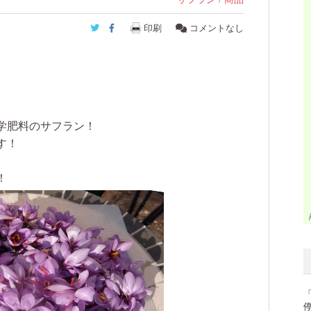
Twitter
Facebook
印刷
コメントなし
学肥料のサフラン！
す！
！
「