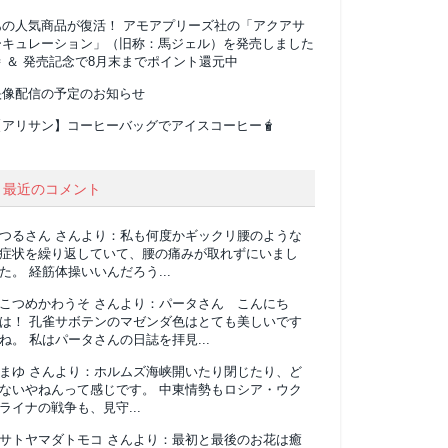
あの人気商品が復活！ アモアプリーズ社の「アクアサ
ーキュレーション」（旧称：馬ジェル）を発売しました
 ＆ 発売記念で8月末までポイント還元中
映像配信の予定のお知らせ
【アリサン】コーヒーバッグでアイスコーヒー🧋
最近のコメント
つるさん
さんより：
私も何度かギックリ腰のような
症状を繰り返していて、腰の痛みが取れずにいまし
た。 経筋体操いいんだろう...
こつめかわうそ
さんより：
パータさん こんにち
は！ 孔雀サボテンのマゼンダ色はとても美しいです
ね。 私はパータさんの日誌を拝見...
まゆ
さんより：
ホルムズ海峡開いたり閉じたり、ど
ないやねんって感じです。 中東情勢もロシア・ウク
ライナの戦争も、見守...
サトヤマダトモコ
さんより：
最初と最後のお花は癒