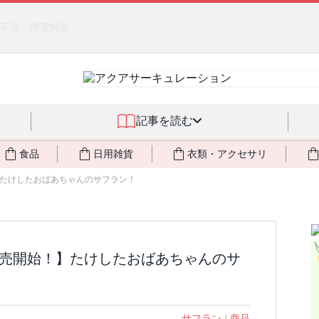
クアサーキュレーション」（旧称：馬ジェル）を発売しました🎉 ＆ 発
記事を読む
食品
日用雑貨
衣類・アクセサリ
！】たけしたおばあちゃんのサフラン！
から販売開始！】たけしたおばあちゃんのサ
サフラン
/
商品