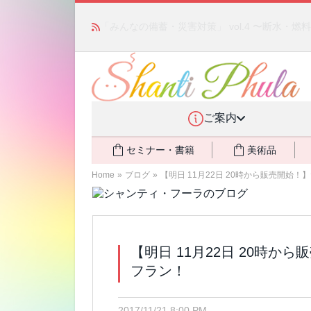
あの人気商品が復活！ アモアプリーズ社の「ア
ント還元中
NEW!
ご案内
セミナー・書籍
美術品
Home
»
ブログ
»
【明日 11月22日 20時から販売開始
【明日 11月22日 20時
フラン！
2017/11/21 8:00 PM