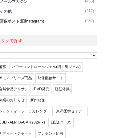
(463)
メールマガジン
(217)
その他
(282)
画像ポスト(旧Instagram)
タグで探す
備蓄
パワーコントロールジェル(旧：馬ジェル)
アモアプリーズ商品
映像配信サイト
自然食品アリサン
DVD発売
経筋体操
休業のお知らせ
新作映像
シャンティ・フーラカレンダー
東洋医学セミナー
CBD - ALPHA-CAT(2026〜)
日誌(パータ)
ナディー・チャート
プレゼント応募