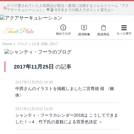
かつて愛されていた人気商品が復活！夏場に活躍するジェルクリーム「アク
アサーキュレーション」💖🏖️ 8月末までの購入でポイント還元も✨
もっと探す
初めての方
講演映像
取扱商品
Home
»
ブログ
»
11月 25th, 2017
2017年11月25日
の記事
2017年11月25日 19:39
中西さんのイラストを掲載しました二宮尊徳 様 〈幽
体〉
2017年11月25日 14:00
シャンティ・フーラカレンダー2018は こうしてできま
した！～4．竹下氏の直観による背景色決定 ～