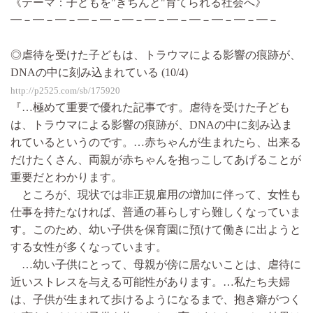
《テーマ：子どもを"きちんと"育てられる社会へ》
━－━－━－━－━－━－━－━－━－━－━－━－
◎虐待を受けた子どもは、トラウマによる影響の痕跡が、
DNAの中に刻み込まれている (10/4)
http://p2525.com/sb/175920
『…極めて重要で優れた記事です。虐待を受けた子ども
は、トラウマによる影響の痕跡が、DNAの中に刻み込ま
れているというのです。…赤ちゃんが生まれたら、出来る
だけたくさん、両親が赤ちゃんを抱っこしてあげることが
重要だとわかります。
ところが、現状では非正規雇用の増加に伴って、女性も
仕事を持たなければ、普通の暮らしすら難しくなっていま
す。このため、幼い子供を保育園に預けて働きに出ようと
する女性が多くなっています。
…幼い子供にとって、母親が傍に居ないことは、虐待に
近いストレスを与える可能性があります。…私たち夫婦
は、子供が生まれて歩けるようになるまで、抱き癖がつく