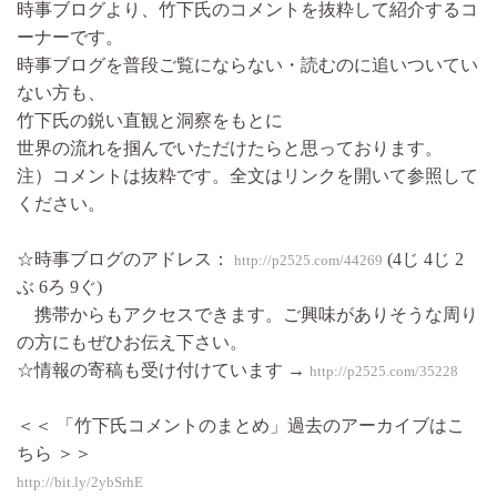
時事ブログより、竹下氏のコメントを抜粋して紹介するコ
ーナーです。
時事ブログを普段ご覧にならない・読むのに追いついてい
ない方も、
竹下氏の鋭い直観と洞察をもとに
世界の流れを掴んでいただけたらと思っております。
注）コメントは抜粋です。全文はリンクを開いて参照して
ください。
☆時事ブログのアドレス：
(4じ 4じ 2
http://p2525.com/44269
ぶ 6ろ 9ぐ)
携帯からもアクセスできます。ご興味がありそうな周り
の方にもぜひお伝え下さい。
☆情報の寄稿も受け付けています →
http://p2525.com/35228
＜＜ 「竹下氏コメントのまとめ」過去のアーカイブはこ
ちら ＞＞
http://bit.ly/2ybSrhE