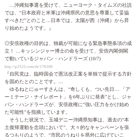
…沖縄知事選を受けて、ニューヨーク・タイムズの社説
では、“日本政府と米軍は沖縄県民の意思を尊重して妥協
すべきだ”とのこと…日本では、太陽が西（沖縄）から昇
り始めたようです。』
◎安倍政権の目的は、独裁が可能になる緊急事態条項の成
立！ …キッシンジャー博士の命を受けて、安倍内閣倒閣
で動いているジャパン・ハンドラーズ (10/7)
http://p2525.com/sb/176169
『自民党は、臨時国会で憲法改正案を単独で提示する方針
を固めたとのことです。…
ゆるねとにゅーすさんは、“奇しくも、つい先日… 「ア
ーミテージ・ナイレポート」を6年ぶりに発表”とし、ジャ
パン・ハンドラーズが、安倍政権に“強い圧力をかけ始め
た可能性”を指摘しています。
そうした状況で、玉城デニー沖縄県知事は、過去の“本
土復帰運動を念頭において”、大々的なキャンペーンを張
るつもりのようで、“市民のうねりを県外に広げていこ