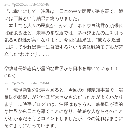
http://p2525.com/sb/175746
『…幸いにして、沖縄は、日本の中で民度が最も高く、戦
いは圧勝という結果に終わりました。
本土でも人々の民度が上がれば、ネトウヨ諸君が頑張れ
ば頑張るほど、来年の参院選では、あべぴょんの足を引っ
張る可能性が高くなります。今回の結果は、“彼らを適当
に煽ってやれば勝手に自滅するという選挙戦術モデルが確
立した”わけです。…』
◎故翁長雄志氏が霊的な世界から日本を導いている！！
(10/3)
http://p2525.com/sb/175844
『…琉球新報の記事を見ると、今回の沖縄県知事選で、翁
長氏の影響力がどれほど大きなものだったかがよくわかり
ます。…時事ブログでは、沖縄はもちろん、翁長氏が霊的
な世界から日本を導くことになり、敏感な人ならそのこと
がわかるだろうとコメントしましたが、今の流れはまさに
そのようになっています。