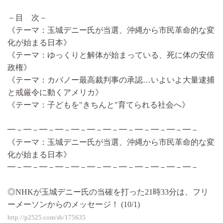
－目 次－
《テーマ：玉城デニー氏が当選、沖縄から市民革命的な変
化が始まる日本》
《テーマ：ゆっくりと解体が始まっている、死に体の安倍
政権》
《テーマ：カバノー最高裁判事の承認…いよいよ大量逮捕
と戒厳令に動くアメリカ》
《テーマ：子どもを"きちんと"育てられる社会へ》
━－━－━－━－━－━－━－━－━－━－━－━－
《テーマ：玉城デニー氏が当選、沖縄から市民革命的な変
化が始まる日本》
━－━－━－━－━－━－━－━－━－━－━－━－
◎NHKが玉城デニー氏の当確を打った21時33分は、フリ
ーメーソンからのメッセージ！ (10/1)
http://p2525.com/sb/175635