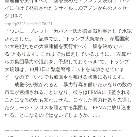
量逮捕を実行すべく、腹を決めたトランプ大統領 ／ ハワ
イに向けて発射されたミサイル …Qアノンからのメッセー
ジ (10/7)
http://p2525.com/sb/176171
『ついに、ブレット・カバノー氏が最高裁判事として承認
されました。…記事では、“トランプ大統領が、深層国家
の大逆犯たちの大量逮捕を実行すべく、腹を決めてい
る”とあります。これまでお伝えしているように、“左翼か
らの集団暴力や混乱を、予想しておくべき”で、トランプ
大統領は、10月3日に緊急警報テストを成功させていま
す。なので、いつでも戒厳令を敷ける状態にあります。
…戒厳令が敷かれると…暴力行為を働いたかなりの数の
市民が逮捕されることになり、彼らはFEMAに収監される
ことになるのかも知れません。こうした暴力行為を先導し
たジョージ・ソロスを頭とする集団も、FEMAに放り込ま
れることになるのではないでしょうか。…』
━－━－━－━－━－━－━－━－━－━－━－━－