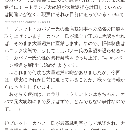
逮捕に！ ～トランプ大統領が大量逮捕を計画しているの
は間違いがなく、現実にそれが目前に迫っている～ (9/24)
http://p2525.com/sb/174890
『…ブレット・カバノー氏の最高裁判事への指名の問題を
取り上げています。カバノー氏が議会で正式に承認されれ
ば、そのまま大量逮捕に直結します。なので、旧体制側は
パニック状態で、少しでもカバノー氏の承認を遅らせるべ
く、カバノー氏の性的暴行疑惑をでっち上げ、“キャンペ
ーン報道を展開”し始めたようです。
…これまで何度も大量逮捕の噂がありましたが、今回
は、現実にそれが目前に迫っていることが、様々な情報か
らはっきりしています。
おそらく逮捕は、ヒラリー・クリントンはもちろん、オ
バマ元大統領にまで及ぶはずで、とんでもない事件なので
す。…』
◎ブレット・カバノー氏が最高裁判事として承認され、大