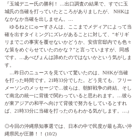
『玉城デニー氏の勝利！ …出口調査の結果で、すでに玉
城氏の当確を打っていたところがありましたが、 NHKは
なかなか当確を出しません。…
ゆるねとにゅーすさんは、ここまでメディアによって当
確を出すタイミングにズレがあることに対して、“ギリギ
リまでこの事実を覆せないかどうか、安倍官邸内でも色々
な策をめぐらせていたのかな？”と言っていますが、同感
です。…あべぴょんは諦めたのではないかという気がしま
す。
…昨日のニュースを見ていて驚いたのは、NHKが当確
を打った時間です。21時33分でした。どう見ても、フリー
メーソンのメッセージで…彼らは、朝鮮戦争の終結、そし
て南北の統一に背後で関わっていると思われます。…彼ら
が東アジアの和平へ向けて背後で努力をしているとすれ
ば、21時33分に当確を打ったのもわかる気がします。…』
◎今回の沖縄県知事選では、日本の中で民度が最も高い沖
縄県民が圧勝！！ (10/2)