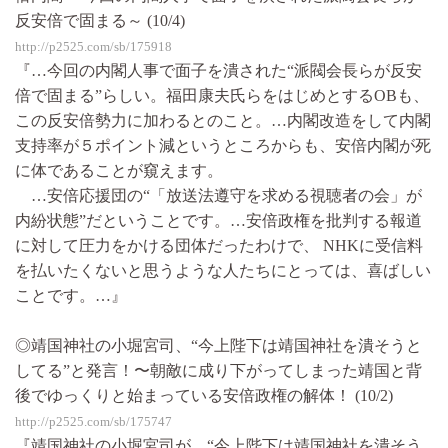
反安倍で固まる～ (10/4)
http://p2525.com/sb/175918
『…今回の内閣人事で面子を潰された“派閥会長らが反安
倍で固まる”らしい。福田康夫氏らをはじめとするOBも、
この反安倍勢力に加わるとのこと。…内閣改造をして内閣
支持率が５ポイント減というところからも、安倍内閣が死
に体であることが窺えます。
…安倍応援団の“「放送法遵守を求める視聴者の会」が
内紛状態”だということです。…安倍政権を批判する報道
に対して圧力をかける団体だったわけで、 NHKに受信料
を払いたくないと思うような人たちにとっては、喜ばしい
ことです。…』
◎靖国神社の小堀宮司、“今上陛下は靖国神社を潰そうと
してる”と発言！〜朝敵に成り下がってしまった靖国と背
後でゆっくりと始まっている安倍政権の解体！ (10/2)
http://p2525.com/sb/175747
『靖国神社の小堀宮司が、“今上陛下は靖国神社を潰そう