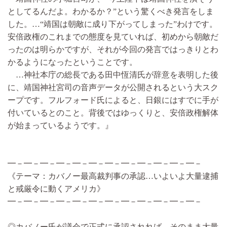
としてるんだよ。わかるか？”という驚くべき発言をしま
した。…“靖国は朝敵に成り下がってしまった”わけです。
安倍政権のこれまでの態度を見ていれば、初めから朝敵だ
ったのは明らかですが、それが今回の発言ではっきりとわ
かるようになったということです。
…神社本庁の総長である田中恆清氏が辞意を表明した後
に、靖国神社宮司の音声データが公開されるという大スク
ープです。フルフォード氏によると、日銀にはすでに手が
付いているとのこと。背後ではゆっくりと、安倍政権解体
が始まっているようです。』
━－━－━－━－━－━－━－━－━－━－━－━－
《テーマ：カバノー最高裁判事の承認…いよいよ大量逮捕
と戒厳令に動くアメリカ》
━－━－━－━－━－━－━－━－━－━－━－━－
◎カバノー氏が議会で正式に承認されれば、そのまま大量