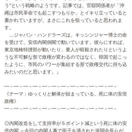
う”という戦略のようです。記事では、官邸関係者が「沖
縄は市民革命でも起こすつもりか」とイキり立っていると
書かれていますが、まさにこれを狙っていると思われま
す。
…ジャパン・ハンドラーズは、キッシンジャー博士の命
を受けて、安倍内閣倒閣で動いています。彼らにすれば、
東京地検特捜部が動いたり、要人が暗殺されたりというよ
うな不可解な形で政権が変わるのではなく、韓国で起こっ
たように、市民のパワーが集結する形で政権交代に持ち込
みたいのだと思います。』
━－━－━－━－━－━－━－━－━－━－━－━－
《テーマ：ゆっくりと解体が始まっている、死に体の安倍
政権》
━－━－━－━－━－━－━－━－━－━－━－━－
◎内閣改造をして支持率が５ポイント減という死に体の安
倍内閣 ～今回の内閣人事で面子を潰された派閥会長らが