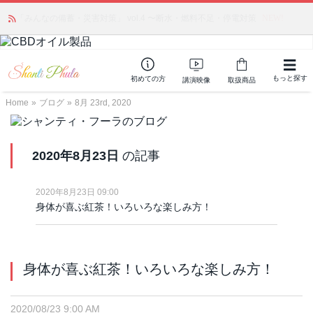
「みんなの備蓄・災害対策」 vol.4 〜断水・燃料不足・停電対策
NEW!
もっと探す
初めての方
講演映像
取扱商品
Home
»
ブログ
»
8月 23rd, 2020
2020年8月23日
の記事
2020年8月23日 09:00
身体が喜ぶ紅茶！いろいろな楽しみ方！
身体が喜ぶ紅茶！いろいろな楽しみ方！
2020/08/23 9:00 AM