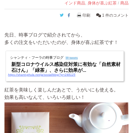
インド商品
,
身体が喜ぶ紅茶
/
商品
Twitter
Facebook
印刷
1
件のコメント
先日、時事ブログで紹介されてから、
多くの注文をいただいたのが、身体が喜ぶ紅茶です！
シャンティ・フーラの時事ブログ
59 tweets
新型コロナウイルス感染症対策に有効な「自然素材
石けん」「緑茶」、さらに効果が...
https://shanti-phula.net/ja/social/blog/?p=248125
紅茶を美味しく楽しんだあとで、うがいにも使える。
効果も高いなんて、いろいろ嬉しい！