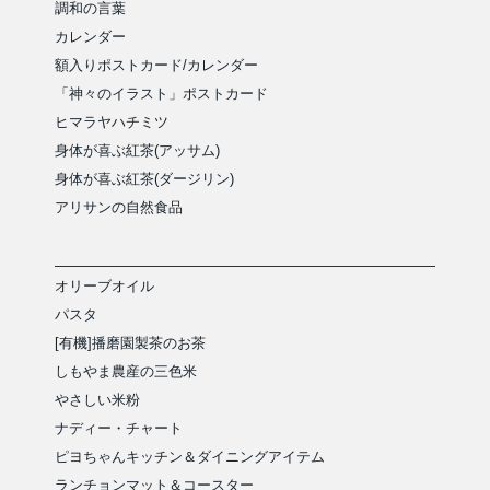
調和の言葉
カレンダー
額入りポストカード/カレンダー
「神々のイラスト」ポストカード
ヒマラヤハチミツ
身体が喜ぶ紅茶(アッサム)
身体が喜ぶ紅茶(ダージリン)
アリサンの自然食品
オリーブオイル
パスタ
[有機]播磨園製茶のお茶
しもやま農産の三色米
やさしい米粉
ナディー・チャート
ピヨちゃんキッチン＆ダイニングアイテム
ランチョンマット＆コースター