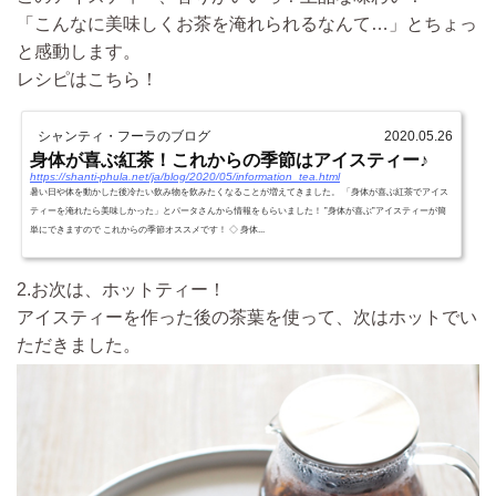
「こんなに美味しくお茶を淹れられるなんて…」とちょっ
と感動します。
レシピはこちら！
シャンティ・フーラのブログ
2020.05.26
身体が喜ぶ紅茶！これからの季節はアイスティー♪
https://shanti-phula.net/ja/blog/2020/05/information_tea.html
暑い日や体を動かした後冷たい飲み物を飲みたくなることが増えてきました。 「身体が喜ぶ紅茶でアイス
ティーを淹れたら美味しかった」とパータさんから情報をもらいました！ ”身体が喜ぶ”アイスティーが簡
単にできますので これからの季節オススメです！ ◇ 身体...
2.お次は、ホットティー！
アイスティーを作った後の茶葉を使って、次はホットでい
ただきました。