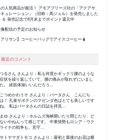
あの人気商品が復活！ アモアプリーズ社の「アクアサ
ーキュレーション」（旧称：馬ジェル）を発売しました
 ＆ 発売記念で8月末までポイント還元中
映像配信の予定のお知らせ
【アリサン】コーヒーバッグでアイスコーヒー🧋
最近のコメント
つるさん
さんより：
私も何度かギックリ腰のような
症状を繰り返していて、腰の痛みが取れずにいまし
た。 経筋体操いいんだろう...
こつめかわうそ
さんより：
パータさん こんにち
は！ 孔雀サボテンのマゼンダ色はとても美しいです
ね。 私はパータさんの日誌を拝見...
まゆ
さんより：
ホルムズ海峡開いたり閉じたり、ど
ないやねんって感じです。 中東情勢もロシア・ウク
ライナの戦争も、見守...
サトヤマダトモコ
さんより：
最初と最後のお花は癒