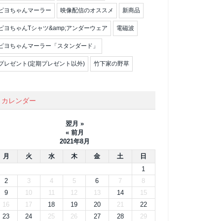
ピヨちゃんマーラー
映像配信のオススメ
新商品
ピヨちゃんTシャツ&amp;アンダーウェア
電磁波
ピヨちゃんマーラー「スタンダード」
プレゼント(定期プレゼント以外)
竹下家の野草
カレンダー
翌月 »
« 前月
2021年8月
月
火
水
木
金
土
日
1
2
3
4
5
6
7
8
9
10
11
12
13
14
15
16
17
18
19
20
21
22
23
24
25
26
27
28
29