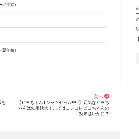
〜翌年始）

〜翌年始）
次へ
版を
【ピヨちゃんTシャツセール中!!】元気なピヨち
ゃんは効果絶大！…ではヨレヨレピヨちゃんの
効果はいかに？