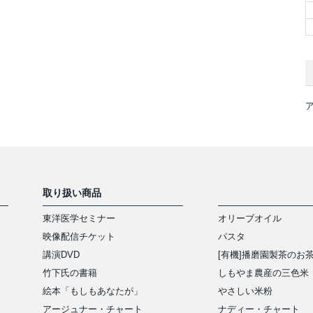
取り扱い商品
東洋医学セミナー
オリーブオイル
映像配信チケット
パスタ
講演DVD
[有機]播磨園製茶のお
竹下氏の書籍
しもやま農産の三色米
絵本「もしもあなたが」
やさしい米粉
アージュナー・チャート
ナディー・チャート