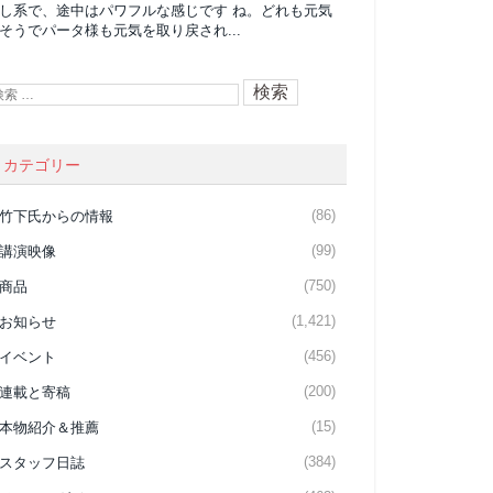
し系で、途中はパワフルな感じです ね。どれも元気
そうでパータ様も元気を取り戻され...
カテゴリー
(86)
竹下氏からの情報
(99)
講演映像
(750)
商品
(1,421)
お知らせ
(456)
イベント
(200)
連載と寄稿
(15)
本物紹介＆推薦
(384)
スタッフ日誌