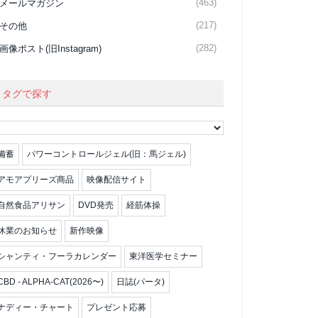
(463)
メールマガジン
(217)
その他
(282)
画像ポスト(旧Instagram)
タグで探す
備蓄
パワーコントロールジェル(旧：馬ジェル)
アモアプリーズ商品
映像配信サイト
自然食品アリサン
DVD発売
経筋体操
休業のお知らせ
新作映像
シャンティ・フーラカレンダー
東洋医学セミナー
CBD - ALPHA-CAT(2026〜)
日誌(パータ)
ナディー・チャート
プレゼント応募