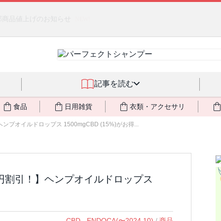
るジェルクリーム「アクアサーキュレーション」💖🏖️ 8月末までの
記事を読む
食品
日用雑貨
衣類・アクセサリ
オイルドロップス 1500mgCBD (15%)がお得...
0円割引！】ヘンプオイルドロップス
CBD - ENDOCA(〜2024.10)
/
商品