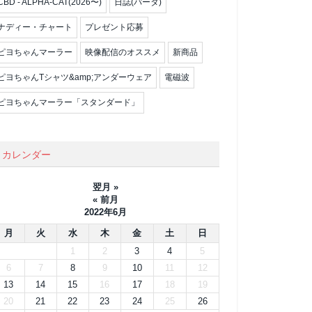
CBD - ALPHA-CAT(2026〜)
日誌(パータ)
ナディー・チャート
プレゼント応募
ピヨちゃんマーラー
映像配信のオススメ
新商品
ピヨちゃんTシャツ&amp;アンダーウェア
電磁波
ピヨちゃんマーラー「スタンダード」
カレンダー
翌月 »
« 前月
2022年6月
月
火
水
木
金
土
日
1
2
3
4
5
6
7
8
9
10
11
12
13
14
15
16
17
18
19
20
21
22
23
24
25
26