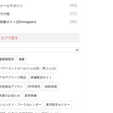
(463)
メールマガジン
(217)
その他
(282)
画像ポスト(旧Instagram)
タグで探す
播磨園製茶
備蓄
パワーコントロールジェル(旧：馬ジェル)
アモアプリーズ商品
映像配信サイト
自然食品アリサン
DVD発売
経筋体操
休業のお知らせ
新作映像
シャンティ・フーラカレンダー
東洋医学セミナー