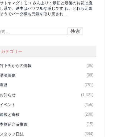
サトヤマダトモコ
さんより：
最初と最後のお花は癒
し系で、途中はパワフルな感じです ね。どれも元気
そうでパータ様も元気を取り戻され...
カテゴリー
(86)
竹下氏からの情報
(99)
講演映像
(751)
商品
(1,421)
お知らせ
(456)
イベント
(200)
連載と寄稿
(15)
本物紹介＆推薦
(384)
スタッフ日誌