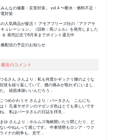
みんなの備蓄・災害対策」 vol.4 〜断水・燃料不足・
停電対策
あの人気商品が復活！ アモアプリーズ社の「アクアサ
ーキュレーション」（旧称：馬ジェル）を発売しました
 ＆ 発売記念で8月末までポイント還元中
映像配信の予定のお知らせ
最近のコメント
つるさん
さんより：
私も何度かギックリ腰のような
症状を繰り返していて、腰の痛みが取れずにいまし
た。 経筋体操いいんだろう...
こつめかわうそ
さんより：
パータさん こんにち
は！ 孔雀サボテンのマゼンダ色はとても美しいです
ね。 私はパータさんの日誌を拝見...
まゆ
さんより：
ホルムズ海峡開いたり閉じたり、ど
ないやねんって感じです。 中東情勢もロシア・ウク
ライナの戦争も、見守...