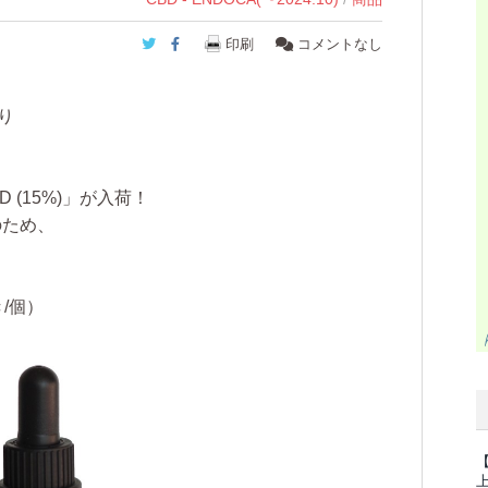
Twitter
Facebook
印刷
コメントなし
り
 (15%)」が入荷！
のため、
き/個）