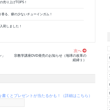
の売り上げTOP5！
り香る、癖の少ないチューインガム！
が入荷しました！
次へ
ン」
宗教学講座DVD発売のお知らせ（地球の改革の
経緯１）