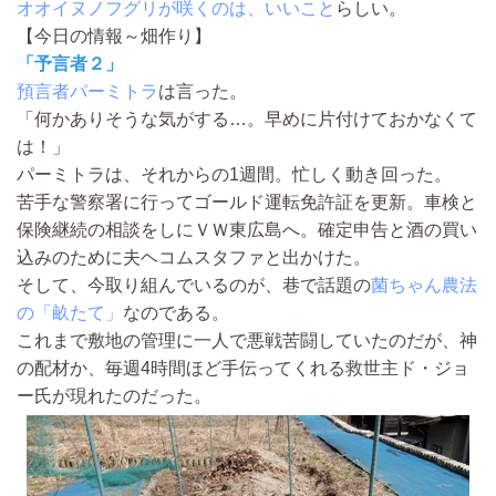
オオイヌノフグリが咲くのは、いいこと
らしい。
【今日の情報～畑作り】
「予言者２」
預言者パーミトラ
は言った。
「何かありそうな気がする…。早めに片付けておかなくて
は！」
パーミトラは、それからの1週間。忙しく動き回った。
苦手な警察署に行ってゴールド運転免許証を更新。車検と
保険継続の相談をしにＶＷ東広島へ。確定申告と酒の買い
込みのために夫ヘコムスタファと出かけた。
そして、今取り組んでいるのが、巷で話題の
菌ちゃん農法
の「畝たて」
なのである。
これまで敷地の管理に一人で悪戦苦闘していたのだが、神
の配材か、毎週4時間ほど手伝ってくれる救世主ド・ジョ
ー氏が現れたのだった。