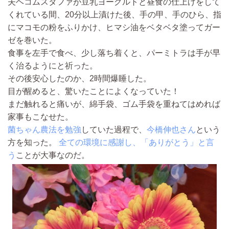
夫ヘコムスタファが豆乳ヨーグルトと昼食の仕上げをして
くれている間、20分以上漬けた後、手の甲、手のひら、指
にマコモの粉をふりかけ、ヒマシ油をベタベタ塗ってガー
ゼを巻いた。
食事を左手で食べ、少し落ち着くと、パーミトラは手が早
く治るようにと祈った。
その後安心したのか、2時間爆睡した。
目が醒めると、驚いたことによくなっていた！
まだ触れると痛いが、綿手袋、ゴム手袋を重ねてはめれば
家事もこなせた。
菌ちゃん農法を勉強
していた過程で、
今橋伸也さん
という
方を知った。
全ての環境に感謝し、「ありがとう」と言
う
ことが大事なのだ。