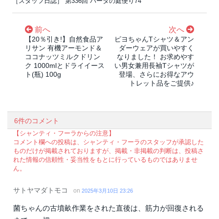
［スタッフ日誌］ 第336回 パータの庭便り74
前へ
次へ
【20％引き!】自然食品ア
ピヨちゃんTシャツ＆アン
リサン 有機アーモンド＆
ダーウェアが買いやすく
ココナッツミルクドリン
なりました！ お求めやす
ク 1000mlとドライイース
い男女兼用長袖Tシャツが
ト(瓶) 100g
登場、さらにお得なアウ
トレット品をご提供♪
6件のコメント
【シャンティ・フーラからの注意】
コメント欄への投稿は、シャンティ・フーラのスタッフが承認した
ものだけが掲載されておりますが、掲載・非掲載の判断は、投稿さ
れた情報の信頼性・妥当性をもとに行っているものではありませ
ん。
サトヤマダトモコ
on
2025年3月10日 23:26
菌ちゃんの古墳畝作業をされた直後は、筋力が回復される