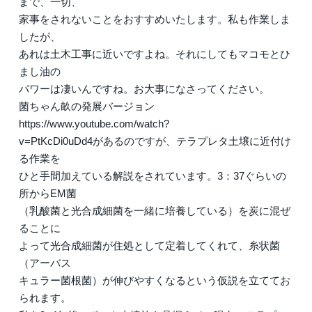
まで、一切、
家事をされないことをおすすめいたします。私も作業しま
したが、
あれは土木工事に近いですよね。それにしてもマコモとひ
まし油の
パワーは凄いんですね。お大事になさってください。
菌ちゃん畝の発展バージョン
https://www.youtube.com/watch?
v=PtKcDi0uDd4があるのですが、テラプレタ土壌に近付け
る作業を
ひと手間加えている解説をされています。3：37ぐらいの
所からEM菌
（乳酸菌と光合成細菌を一緒に培養している）を炭に混ぜ
ることに
よって光合成細菌が住処として定着してくれて、糸状菌
（アーバス
キュラー菌根菌）が伸びやすくなるという仮説を立ててお
られます。