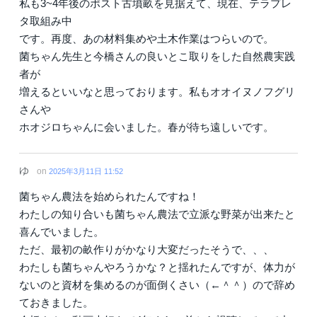
私も3~4年後のポスト古墳畝を見据えて、現在、テラプレ
タ取組み中
です。再度、あの材料集めや土木作業はつらいので。
菌ちゃん先生と今橋さんの良いとこ取りをした自然農実践
者が
増えるといいなと思っております。私もオオイヌノフグリ
さんや
ホオジロちゃんに会いました。春が待ち遠しいです。
ゆ
on
2025年3月11日 11:52
菌ちゃん農法を始められたんですね！
わたしの知り合いも菌ちゃん農法で立派な野菜が出来たと
喜んでいました。
ただ、最初の畝作りがかなり大変だったそうで、、、
わたしも菌ちゃんやろうかな？と揺れたんですが、体力が
ないのと資材を集めるのが面倒くさい（←＾＾）ので辞め
ておきました。