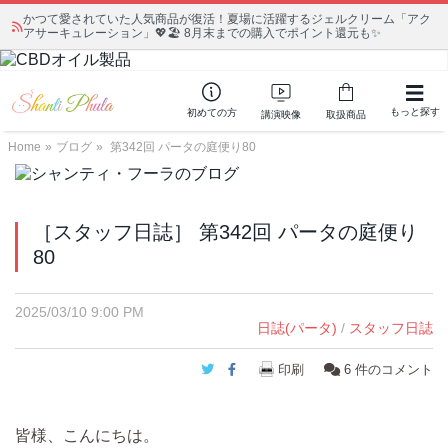
かつて愛されていた人気商品が復活！夏場に活躍するジェルクリーム「アク
アサーキュレーション」💖🏖️ 8月末までの購入でポイント還元も✨
もっと探す
初めての方
講演映像
取扱商品
Home
»
ブログ
»
第342回 パータの庭便り80
［スタッフ日誌］ 第342回 パータの庭便り
80
2025/03/10 9:00 PM
日誌(パータ)
/
スタッフ日誌
Twitter
Facebook
印刷
6
件のコメント
皆様、こんにちは。