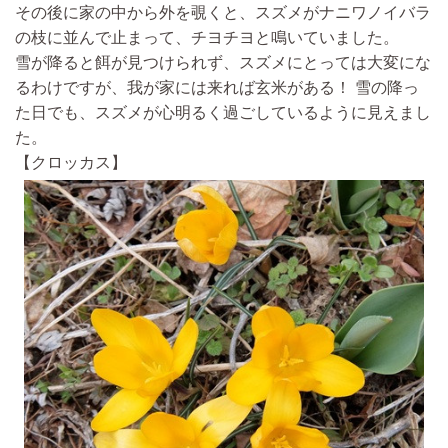
その後に家の中から外を覗くと、スズメがナニワノイバラ
の枝に並んで止まって、チヨチヨと鳴いていました。
雪が降ると餌が見つけられず、スズメにとっては大変にな
るわけですが、我が家には来れば玄米がある！ 雪の降っ
た日でも、スズメが心明るく過ごしているように見えまし
た。
【クロッカス】