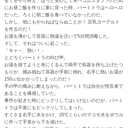
全てをやり終え、ほっと安心して夫ヘコムスタファのため
にお昼ご飯を作りに家に戻った時、パーミトラはヘロヘロ
だった。ろくに朝ご飯を食べていなかったのだ。
しかし、他にもやらねばならぬことが！ 豆乳ヨーグルト
を作るのだ！
お湯を沸かして容器に熱湯を注いで5分間消毒した。
そして、それはついに起こった。
「キャ～、熱い！」
とどろくパーミトラの叫び声。
お湯を捨てようと布にくるんで両手で容器を持ち上げたつ
もりが、掴み損ねて容器が手前に倒れ、右手に熱いお湯が
150㏄位かかってしまったのだ！
手の甲の痛みに耐えながら、パーミトラは自分が預言者で
あることを痛感していた。
事件が起きた時にビックリしてはいけないのだが、パーミ
トラは不覚にもビックリしてしまった。
すぐさま右手に水をかけ、20℃くらいのマコモ水をボウル
に作って手首から下を漬けた。