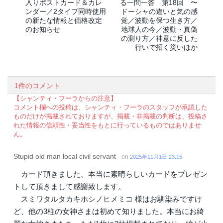
入りポストカード＆カレ
る一問一答 第18回 〜
ンダー／2タイプ同時使用
ドーシャの違いと気の感
の新たな情報と価格改定
覚／波動を保つ生き方／
のお知らせ
地球人の今／波動・真偽
の測り方／神意に反した
行いで招く災いほか
1件のコメント
【シャンティ・フーラからの注意】
コメント欄への投稿は、シャンティ・フーラのスタッフが承認した
ものだけが掲載されておりますが、掲載・非掲載の判断は、投稿さ
れた情報の信頼性・妥当性をもとに行っているものではありませ
ん。
Stupid old man local civil servant
on
2025年11月1日 23:15
カード頂きました。本当に素晴らしいカードをプレゼン
トして頂きまして感謝致します。
スミワタルタカキホシノヒメミコ 様はお馴染みですけ
ど、他の3柱の女神さまは初めて知りました。本当にお綺