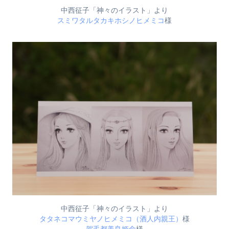
中西征子「神々のイラスト」より
スミワタルタカキホシノヒメミコ
様
中西征子「神々のイラスト」より
タタネコマウミヤノヒメミコ（酒人内親王）
様