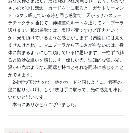
麗な女神さまたち。ただ1枚に3柱掲載されており、絵が小
さいのが少し残念。カードを手に取ると、ガヤトリーマン
トラ3マラ唱えている時と同じ感覚で、天からサハスラー
ラチャクラを通じて、神経叢のルートを通じてマニプーラ
辺りまで、私の感覚では、表現が変ですけど圧力という
か…光を頂けているような感じがします（勿論目には見え
ませんけどね）。マニプーラから下にさがらないのは、身
体に留まるようにして頂けているに思います。一柱ずつ触
ると微妙な違いを感じます。優しい光、理知的な強い光、
温かい光のような…両端と持つとそれを同時に感じること
ができます。
2枚ずつ頂けたので、他のカードと同じように、寝室の
壁に貼り付け用、もう1枚は手に取って、光の感覚を味わ
いたいと思います。
本当にありがとうございました。