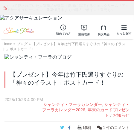
かつて愛されていた人気商品が復活！夏場に活躍するジェルクリーム「アク
アサーキュレーション」💖🏖️ 8月末までの購入でポイント還元も✨
もっと探す
初めての方
講演映像
取扱商品
Home
»
ブログ
»
【プレゼント】今年は竹下氏選りすぐりの「神々のイラス
ト」ポストカード！
【プレゼント】今年は竹下氏選りすぐりの
「神々のイラスト」ポストカード！
2025/10/23 4:00 PM
シャンティ・フーラカレンダー
,
シャンティ・
フーラカレンダー2026
,
年末のカードプレゼン
ト
/
お知らせ
Twitter
Facebook
印刷
1
件のコメント