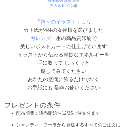
賀毛都美良姫命
様
アカルヒメ命
様
「
神々のイラスト
」より
竹下氏が4柱の女神様を選びました
カレンダー
用の高品質印刷で
美しいポストカードに仕上げています
イラストから伝わる精妙なエネルギーを
手に取って じっくりと
感じてみてください
あなたの空間に飾るだけでなく
お手紙にも 是非お使いください
プレゼントの条件
配布期間：販売開始〜
12/25ご注文分まで
シャンティ・フーラから発送する
すべてのご注文に