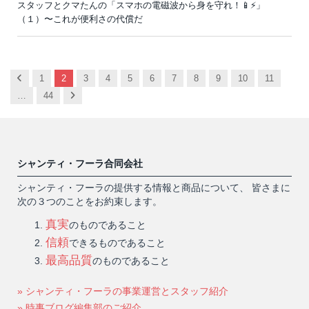
スタッフとクマたんの「スマホの電磁波から身を守れ！📱⚡️」
（１）〜これが便利さの代償だ
Previous
1
2
3
4
5
6
7
8
9
10
11
Next
…
44
シャンティ・フーラ合同会社
シャンティ・フーラの提供する情報と商品について、 皆さまに
次の３つのことをお約束します。
真実
のものであること
信頼
できるものであること
最高品質
のものであること
» シャンティ・フーラの事業運営とスタッフ紹介
» 時事ブログ編集部のご紹介