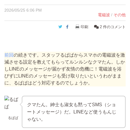
2026/05/25 6:06 PM
電磁波
/
その他
Twitter
Facebook
印刷
2
件のコメント
前回
の続きです。スタッフるぱぱからスマホの電磁波を激
減させる設定を教えてもらってルンルンなクマたん。しか
しLINEのメッセージが届かず友情の危機に！電磁波を浴
びずにLINEのメッセージも受け取りたいというわがまま
に、るぱぱはどう対応するのでしょうか。
クマたん。紳士も淑女も黙ってSMS（ショ
ートメッセージ）だ。LINEなど使うもんじ
るぱぱ
ゃない。