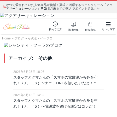
かつて愛されていた人気商品が復活！夏場に活躍するジェルクリーム「アク
アサーキュレーション」💖🏖️ 8月末までの購入でポイント還元も✨
もっと探す
初めての方
講演映像
取扱商品
Home
»
ブログ
»
その他 - ページ 2
アーカイブ:
その他
2026年5月25日 18:06
スタッフとクマたんの「スマホの電磁波から身を守
れ！📱⚡️」（６）〜ナニ、LINEを使いたいだと！？
2026年5月13日 14:32
スタッフとクマたんの「スマホの電磁波から身を守
れ！📱⚡️」（５）〜電磁波を避ける設定はコレだ！