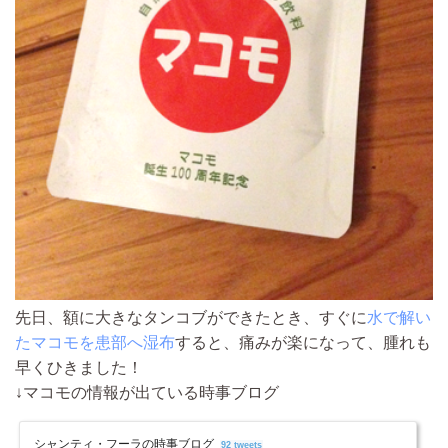
先日、額に大きなタンコブができたとき、すぐに
水で解い
たマコモを患部へ湿布
すると、痛みが楽になって、腫れも
早くひきました！
↓マコモの情報が出ている時事ブログ
シャンティ・フーラの時事ブログ
92 tweets