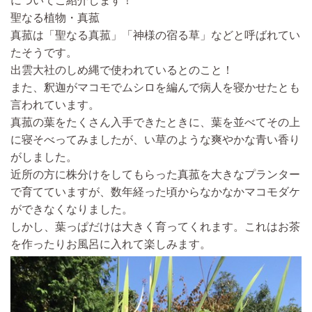
についてご紹介します！
聖なる植物・真菰
真菰は「聖なる真菰」「神様の宿る草」などと呼ばれてい
たそうです。
出雲大社のしめ縄で使われているとのこと！
また、釈迦がマコモでムシロを編んで病人を寝かせたとも
言われています。
真菰の葉をたくさん入手できたときに、葉を並べてその上
に寝そべってみましたが、い草のような爽やかな青い香り
がしました。
近所の方に株分けをしてもらった真菰を大きなプランター
で育てていますが、数年経った頃からなかなかマコモダケ
ができなくなりました。
しかし、葉っぱだけは大きく育ってくれます。これはお茶
を作ったりお風呂に入れて楽しみます。