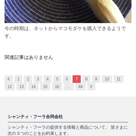
今の時期は、ネットからマコモダケを購入できるようで
す。
関連記事はありません
Previous
1
2
3
4
5
6
7
8
9
10
11
Next
12
13
14
15
16
…
44
シャンティ・フーラ合同会社
シャンティ・フーラの提供する情報と商品について、 皆さまに
次の３つのことをお約束します。