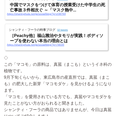
中国でマスクをつけて体育の授業受けた中学生の死
亡事故３件相次ぐ ～「マスク熱中...
https://shanti-phula.net/ja/social/blog/?p=238769
シャンティ・フーラの時事ブログ
12 tweets
［Peachy他］福山雅治やタモリが実践！ボディソ
ープを使わない本当の理由とは
https://shanti-phula.net/ja/social/blog/?p=74035
◇
この「マコモ」の原料は、真菰（まこも）というイネ科の
植物です。
9月下旬くらいから、東広島市の産直所では、真菰（まこ
も）の肥大した新芽「マコモダケ」を見かけるようになり
ます。
「マコモ」を愛用されている方でも、真菰やマコモダケを
見たことがない方がおられると聞きました。
シャンティ・フーラの商品ではありませんが、今日は真菰