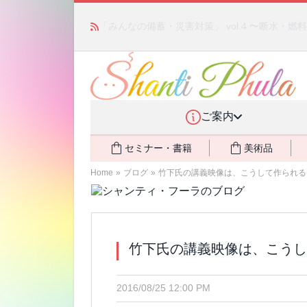
あの人気商品が復活！ アモアプリーズ社の「ア
ント還元中
NEW!
ご案内
セミナー・書籍
美術品
Home
»
ブログ
»
竹下氏の講義映像は、こうして作られる
竹下氏の講義映像は、こうし
2016/08/25 12:00 PM