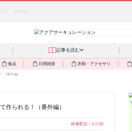
クアサーキュレーション」（旧称：馬ジェル）を発売しました🎉 ＆ 発
記事を読む
食品
日用雑貨
衣類・アクセサリ
！（番外編）
て作られる！（番外編）
映像配信
/
その他