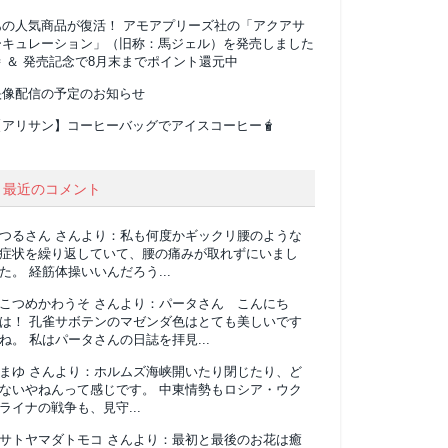
あの人気商品が復活！ アモアプリーズ社の「アクアサ
ーキュレーション」（旧称：馬ジェル）を発売しました
 ＆ 発売記念で8月末までポイント還元中
映像配信の予定のお知らせ
【アリサン】コーヒーバッグでアイスコーヒー🧋
最近のコメント
つるさん
さんより：
私も何度かギックリ腰のような
症状を繰り返していて、腰の痛みが取れずにいまし
た。 経筋体操いいんだろう...
こつめかわうそ
さんより：
パータさん こんにち
は！ 孔雀サボテンのマゼンダ色はとても美しいです
ね。 私はパータさんの日誌を拝見...
まゆ
さんより：
ホルムズ海峡開いたり閉じたり、ど
ないやねんって感じです。 中東情勢もロシア・ウク
ライナの戦争も、見守...
サトヤマダトモコ
さんより：
最初と最後のお花は癒