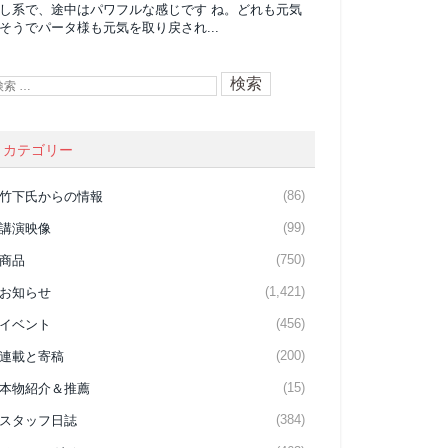
し系で、途中はパワフルな感じです ね。どれも元気
そうでパータ様も元気を取り戻され...
カテゴリー
(86)
竹下氏からの情報
(99)
講演映像
(750)
商品
(1,421)
お知らせ
(456)
イベント
(200)
連載と寄稿
(15)
本物紹介＆推薦
(384)
スタッフ日誌