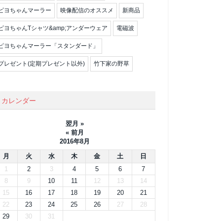
ピヨちゃんマーラー
映像配信のオススメ
新商品
ピヨちゃんTシャツ&amp;アンダーウェア
電磁波
ピヨちゃんマーラー「スタンダード」
プレゼント(定期プレゼント以外)
竹下家の野草
カレンダー
翌月 »
« 前月
2016年8月
月
火
水
木
金
土
日
1
2
3
4
5
6
7
8
9
10
11
12
13
14
15
16
17
18
19
20
21
22
23
24
25
26
27
28
29
30
31