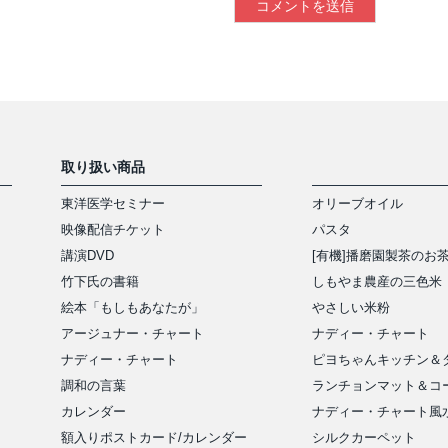
取り扱い商品
東洋医学セミナー
オリーブオイル
映像配信チケット
パスタ
講演DVD
[有機]播磨園製茶のお
竹下氏の書籍
しもやま農産の三色米
絵本「もしもあなたが」
やさしい米粉
アージュナー・チャート
ナディー・チャート
ナディー・チャート
ピヨちゃんキッチン＆
アイテム
調和の言葉
ランチョンマット＆コ
カレンダー
ナディー・チャート風
額入りポストカード/カレンダー
シルクカーペット