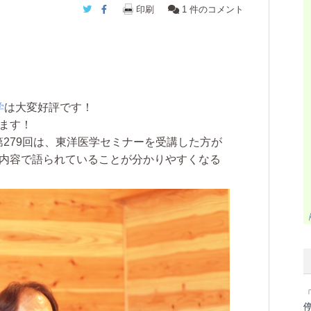
Twitter
Facebook
印刷
1
件のコメント
学
は大変好評です！
ます！
第279回は、
東洋医学セミナーを受講した方が
内容で語られていることが分かりやすくなる
「