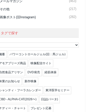
(463)
メールマガジン
(217)
その他
(282)
画像ポスト(旧Instagram)
タグで探す
備蓄
パワーコントロールジェル(旧：馬ジェル)
アモアプリーズ商品
映像配信サイト
自然食品アリサン
DVD発売
経筋体操
休業のお知らせ
新作映像
シャンティ・フーラカレンダー
東洋医学セミナー
CBD - ALPHA-CAT(2026〜)
日誌(パータ)
ナディー・チャート
プレゼント応募