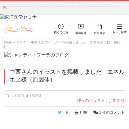
【9月30日より価格改定】播磨園製茶のお茶 一部商品値上げのお知らせ
かつて愛されていた人気商品が復活！夏場に活躍するジェルクリーム「アク
アサーキュレーション」💖🏖️ 8月末までの購入でポイント還元も✨
NEW!
もっと探す
初めての方
講演映像
取扱商品
Home
»
ブログ
»
中西さんのイラストを掲載しました エネルエヱ様（原因
体）
中西さんのイラストを掲載しました エネル
エヱ様（原因体）
2011/12/31 4:18 PM
神々のイラスト
/
お知らせ
Twitter
Facebook
印刷
1
件のコメント