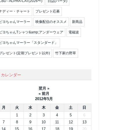
CBD - ALPHA-CAT(2026〜)
日誌(パータ)
ナディー・チャート
プレゼント応募
ピヨちゃんマーラー
映像配信のオススメ
新商品
ピヨちゃんTシャツ&amp;アンダーウェア
電磁波
ピヨちゃんマーラー「スタンダード」
プレゼント(定期プレゼント以外)
竹下家の野草
カレンダー
翌月 »
« 前月
2012年5月
月
火
水
木
金
土
日
1
2
3
4
5
6
7
8
9
10
11
12
13
14
15
16
17
18
19
20