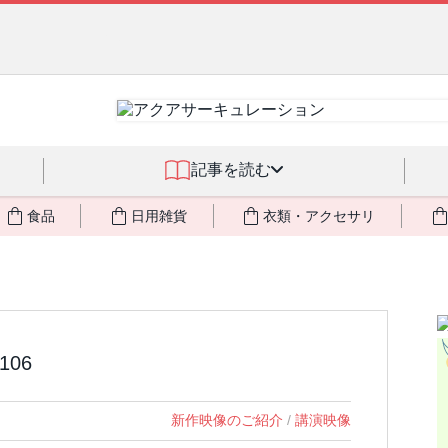
燃料不足・停電対策
NEW!
記事を読む
食品
日用雑貨
衣類・アクセサリ
06
新作映像のご紹介
/
講演映像