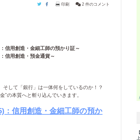
Twitter
Facebook
印刷
2
件のコメント
05)：信用創造・金細工師の預かり証～
6)：信用創造・預金通貨～
、そして「銀行」は一体何をしているのか！？
金"の本質へと斬り込んでいきます。
05)：信用創造・金細工師の預か