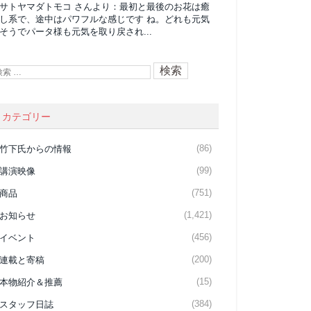
サトヤマダトモコ
さんより：
最初と最後のお花は癒
し系で、途中はパワフルな感じです ね。どれも元気
そうでパータ様も元気を取り戻され...
カテゴリー
(86)
竹下氏からの情報
(99)
講演映像
(751)
商品
(1,421)
お知らせ
(456)
イベント
(200)
連載と寄稿
(15)
本物紹介＆推薦
(384)
スタッフ日誌