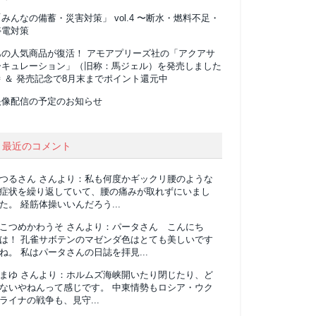
みんなの備蓄・災害対策」 vol.4 〜断水・燃料不足・
停電対策
あの人気商品が復活！ アモアプリーズ社の「アクアサ
ーキュレーション」（旧称：馬ジェル）を発売しました
 ＆ 発売記念で8月末までポイント還元中
映像配信の予定のお知らせ
最近のコメント
つるさん
さんより：
私も何度かギックリ腰のような
症状を繰り返していて、腰の痛みが取れずにいまし
た。 経筋体操いいんだろう...
こつめかわうそ
さんより：
パータさん こんにち
は！ 孔雀サボテンのマゼンダ色はとても美しいです
ね。 私はパータさんの日誌を拝見...
まゆ
さんより：
ホルムズ海峡開いたり閉じたり、ど
ないやねんって感じです。 中東情勢もロシア・ウク
ライナの戦争も、見守...