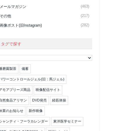
(463)
メールマガジン
(217)
その他
(282)
画像ポスト(旧Instagram)
タグで探す
播磨園製茶
備蓄
パワーコントロールジェル(旧：馬ジェル)
アモアプリーズ商品
映像配信サイト
自然食品アリサン
DVD発売
経筋体操
休業のお知らせ
新作映像
シャンティ・フーラカレンダー
東洋医学セミナー