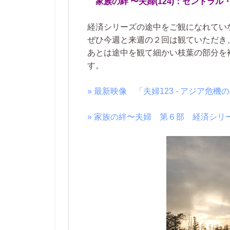
家族の絆 〜夫婦(124)：セントラル
経済シリーズの途中をご観になれてい
ぜひ今週と来週の２回は観ていただき
あとは途中を観て細かい枝葉の部分を
す。
» 最新映像 「夫婦123 - アジア危
» 家族の絆〜夫婦 第６部 経済シリ