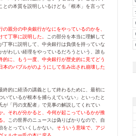
ことの本質を説明しいるけども「根本」を言って
行の親分の中央銀行がなにをやっているのかを、
けて丁寧に説明した。
この部分を本当に理解して
が丁寧に説明して、中央銀行は負債を持っていな
かがわしい経理をやっているだろうという、誰も
終的に、もう一度、中央銀行が歴史的に見てどう
日本のバブルがのようにして生み出され崩壊した
最終的に経済の講義として終わるために、最初に
ついているが根本を捕らえていない」といったと
氏が「円の支配者」で見事の解説してくれてい
か。それが分かると、今何が起こっているかが推
る。
この世界のニュースは偽りばかりなので、自
動をとっていくしかない。
そういう意味で、アジ
ヴェルナー氏の本に戻る。