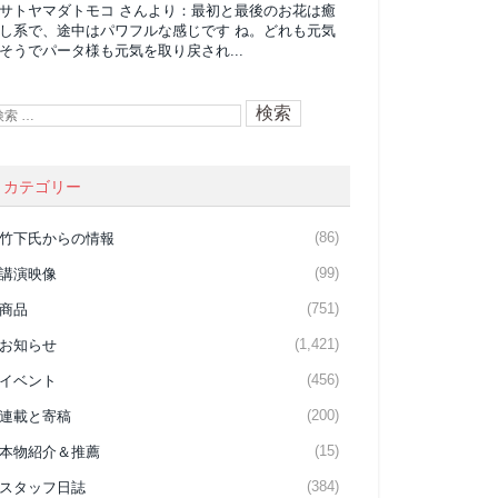
サトヤマダトモコ
さんより：
最初と最後のお花は癒
し系で、途中はパワフルな感じです ね。どれも元気
そうでパータ様も元気を取り戻され...
カテゴリー
(86)
竹下氏からの情報
(99)
講演映像
(751)
商品
(1,421)
お知らせ
(456)
イベント
(200)
連載と寄稿
(15)
本物紹介＆推薦
(384)
スタッフ日誌