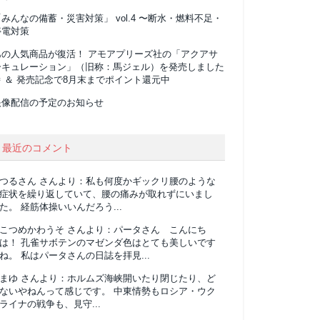
みんなの備蓄・災害対策」 vol.4 〜断水・燃料不足・
停電対策
あの人気商品が復活！ アモアプリーズ社の「アクアサ
ーキュレーション」（旧称：馬ジェル）を発売しました
 ＆ 発売記念で8月末までポイント還元中
映像配信の予定のお知らせ
最近のコメント
つるさん
さんより：
私も何度かギックリ腰のような
症状を繰り返していて、腰の痛みが取れずにいまし
た。 経筋体操いいんだろう...
こつめかわうそ
さんより：
パータさん こんにち
は！ 孔雀サボテンのマゼンダ色はとても美しいです
ね。 私はパータさんの日誌を拝見...
まゆ
さんより：
ホルムズ海峡開いたり閉じたり、ど
ないやねんって感じです。 中東情勢もロシア・ウク
ライナの戦争も、見守...