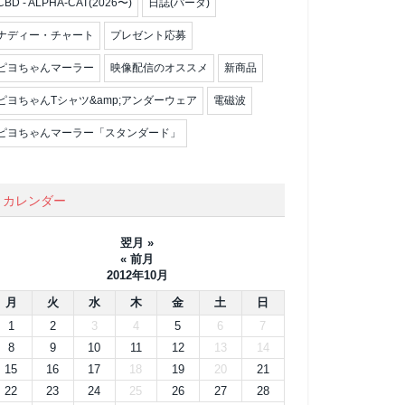
CBD - ALPHA-CAT(2026〜)
日誌(パータ)
ナディー・チャート
プレゼント応募
ピヨちゃんマーラー
映像配信のオススメ
新商品
ピヨちゃんTシャツ&amp;アンダーウェア
電磁波
ピヨちゃんマーラー「スタンダード」
カレンダー
翌月 »
« 前月
2012年10月
月
火
水
木
金
土
日
1
2
3
4
5
6
7
8
9
10
11
12
13
14
15
16
17
18
19
20
21
22
23
24
25
26
27
28