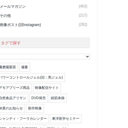
(463)
メールマガジン
(217)
その他
(282)
画像ポスト(旧Instagram)
タグで探す
播磨園製茶
備蓄
パワーコントロールジェル(旧：馬ジェル)
アモアプリーズ商品
映像配信サイト
自然食品アリサン
DVD発売
経筋体操
休業のお知らせ
新作映像
シャンティ・フーラカレンダー
東洋医学セミナー