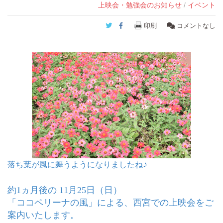
上映会・勉強会のお知らせ
/
イベント
Twitter
Facebook
印刷
コメントなし
♪
落ち葉が風に舞うようになりましたね
約1ヵ月後の 11月25日（日）
「ココペリーナの風」による、西宮での上映会をご
案内いたします。