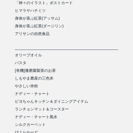
「神々のイラスト」ポストカード
ヒマラヤハチミツ
身体が喜ぶ紅茶(アッサム)
身体が喜ぶ紅茶(ダージリン)
アリサンの自然食品
オリーブオイル
パスタ
[有機]播磨園製茶のお茶
しもやま農産の三色米
やさしい米粉
ナディー・チャート
ピヨちゃんキッチン＆ダイニングアイテム
ランチョンマット＆コースター
ナディー・チャート風水
シルクカーペット
ぴよらかーど