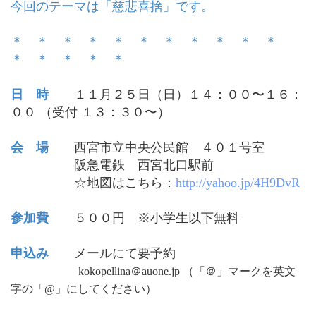
今回のテーマは「慈悲喜捨」です。
＊ ＊ ＊ ＊ ＊ ＊ ＊ ＊ ＊ ＊ ＊
＊ ＊ ＊ ＊ ＊
日 時
１１月２５日（日）１４：００〜１６：
００ （受付 １３：３０〜）
会 場
西宮市立中央公民館 ４０１号室
阪急電鉄 西宮北口駅前
☆地図はこち
ら：
http://yahoo.jp/4H9DvR
参加費
５００円 ※小学生以下無料
申込み
メールにて要予約
kokopellina＠auone.jp （「＠」マークを英文
字の「@」にしてください）