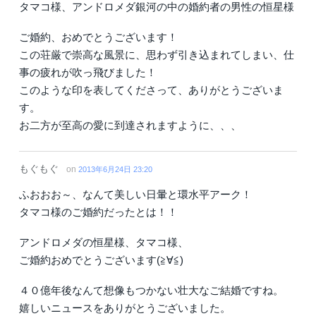
タマコ様、アンドロメダ銀河の中の婚約者の男性の恒星様
ご婚約、おめでとうございます！
この荘厳で崇高な風景に、思わず引き込まれてしまい、仕
事の疲れが吹っ飛びました！
このような印を表してくださって、ありがとうございま
す。
お二方が至高の愛に到達されますように、、、
もぐもぐ
on
2013年6月24日 23:20
ふおおお～、なんて美しい日暈と環水平アーク！
タマコ様のご婚約だったとは！！
アンドロメダの恒星様、タマコ様、
ご婚約おめでとうございます(≧∀≦)
４０億年後なんて想像もつかない壮大なご結婚ですね。
嬉しいニュースをありがとうございました。