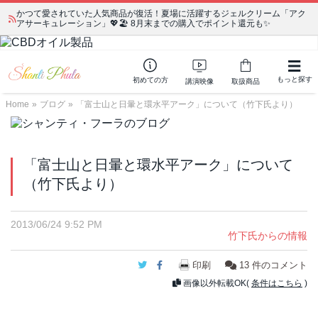
かつて愛されていた人気商品が復活！夏場に活躍するジェルクリーム「アク
アサーキュレーション」💖🏖️ 8月末までの購入でポイント還元も✨
もっと探す
初めての方
講演映像
取扱商品
Home
»
ブログ
»
「富士山と日暈と環水平アーク」について（竹下氏より）
「富士山と日暈と環水平アーク」について
（竹下氏より）
2013/06/24 9:52 PM
竹下氏からの情報
Twitter
Facebook
印刷
13
件のコメント
画像以外転載OK(
条件はこちら
)