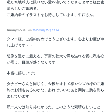
私たち地球人に限りない愛を注いてくださるタマコ様に素
晴らしいご婚約者。
ご婚約者のイラストをお待ちしています、中西さん。
Anonymous
on
2013年6月25日 12:44
タマコ様、ご婚約おめでとうございます。心よりお慶び申
し上げます・・
想像を遥かに超える、宇宙の壮大で満ち溢れる愛に私も心
が震え、目頭が熱くなります
本当に嬉しいです
タナピーさんと同じく、今後サオトメ様やシズカ様のご婚
約のお話もあるのかな、あればいいなぁと期待に胸を膨ら
ませています
私一人では知り得なかった、このような素晴らしいこと