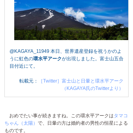
@KAGAYA_11949 本日、世界遺産登録を祝うかのよ
うに虹色の
環水平アーク
が出現しました。富士山五合
目付近にて。
転載元：
［Twitter］富士山と日暈と環水平アーク
（KAGAYA氏のTwitterより）
おめでたい事が続きますね。この環水平アークは
タマコ
ちゃん（太陽）
で、日暈の方は婚約者の男性の恒星による
ものです。