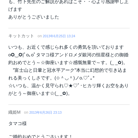
も、竹下先生のご解説があればこそ・・心より感謝申し上
げます
ありがとうございました
キットカット
on
2013年6月25日 13:24
いつも、お近くで感じられ多くの勇気を頂いております
o✪‿✪|ﾟo｡oﾟタマコ様アンドロメダ銀河の恒星様との御婚
約おめでとう～☆御座います☆感慨無量で～す。(_ _✿)。
”富士山と日暈と冠水平アーク”本当に幻想的で引き込ま
れる美っくしさです。(⊹＾◡＾)ノo.♡ﾟ｡*
☆いつも、温かく見守られ♡★♡ﾟ･ヒカリ輝くお空をあり
がとう～御座います☆(_ _✿)。
織姫M
on
2013年6月26日 23:13
タマコ様
ご婚約おめでとうごさいます！