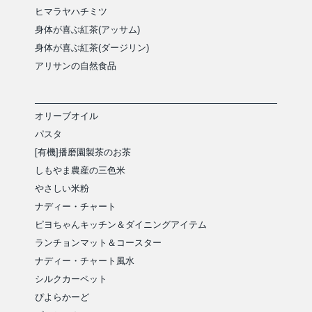
ヒマラヤハチミツ
身体が喜ぶ紅茶(アッサム)
身体が喜ぶ紅茶(ダージリン)
アリサンの自然食品
オリーブオイル
パスタ
[有機]播磨園製茶のお茶
しもやま農産の三色米
やさしい米粉
ナディー・チャート
ピヨちゃんキッチン＆ダイニングアイテム
ランチョンマット＆コースター
ナディー・チャート風水
シルクカーペット
ぴよらかーど