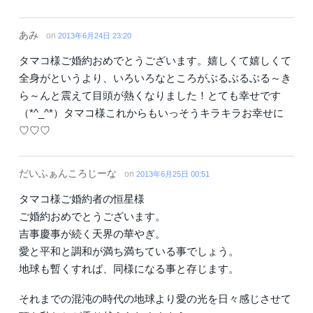
あみ
on
2013年6月24日 23:20
タマコ様ご婚約おめでとうございます。嬉しくて嬉しくて
全身がというより、いろいろなところがぶるぶるぶる～き
ら～んと震えて目頭が熱くなりました！とても幸せです
（*^_^*）タマコ様これからもいっそうキラキラお幸せに
♡♡♡
だいふぁんころじーな
on
2013年6月25日 00:51
タマコ様ご婚約者の恒星様
ご婚約おめでとうございます。
吉事慶事が続く天界の華やぎ。
愛と平和と調和が満ち満ちている事でしょう。
地球も暫くすれば、同様になる事と存じます。
それまでの混沌の時代の地球より愛の光を日々感じさせて