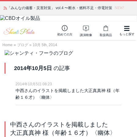
「みんなの備蓄・災害対策」 vol.4 〜断水・燃料不足・停電対策
NEW!
もっと探す
初めての方
講演映像
取扱商品
Home
»
ブログ
»
10月 5th, 2014
2014年10月5日
の記事
2014年10月5日 08:23
中西さんのイラストを掲載しました大正真真神 様（年
齢１６才）〈幽体〉
中西さんのイラストを掲載しました
大正真真神 様（年齢１６才）〈幽体〉