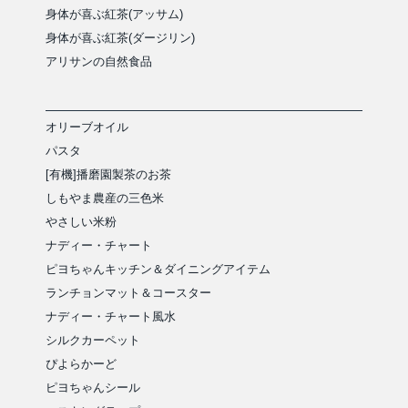
身体が喜ぶ紅茶(アッサム)
身体が喜ぶ紅茶(ダージリン)
アリサンの自然食品
オリーブオイル
パスタ
[有機]播磨園製茶のお茶
しもやま農産の三色米
やさしい米粉
ナディー・チャート
ピヨちゃんキッチン＆ダイニングアイテム
ランチョンマット＆コースター
ナディー・チャート風水
シルクカーペット
ぴよらかーど
ピヨちゃんシール