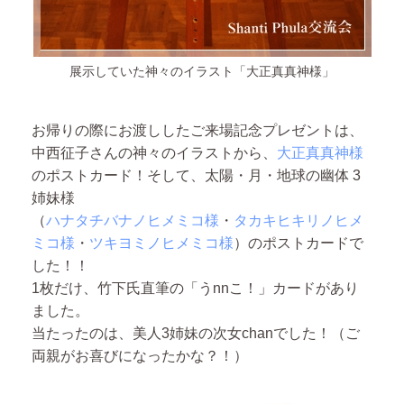
展示していた神々のイラスト「大正真真神様」
お帰りの際にお渡ししたご来場記念プレゼントは、
中西征子さんの神々のイラストから、
大正真真神様
のポストカード！そして、太陽・月・地球の幽体 3
姉妹様
（
ハナタチバナノヒメミコ様
・
タカキヒキリノヒメ
ミコ様
・
ツキヨミノヒメミコ様
）のポストカードで
した！！
1枚だけ、竹下氏直筆の「うnnこ！」カードがあり
ました。
当たったのは、美人3姉妹の次女chanでした！（ご
両親がお喜びになったかな？！）