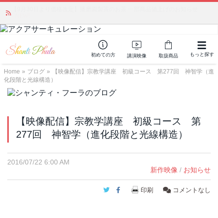
かつて愛されていた人気商品が復活！夏場に活躍するジェルクリーム「アク
アサーキュレーション」💖🏖️ 8月末までの購入でポイント還元も✨
もっと探す
初めての方
講演映像
取扱商品
Home
»
ブログ
»
【映像配信】宗教学講座 初級コース 第277回 神智学（進
化段階と光線構造）
【映像配信】宗教学講座 初級コース 第
277回 神智学（進化段階と光線構造）
2016/07/22 6:00 AM
新作映像
/
お知らせ
Twitter
Facebook
印刷
コメントなし