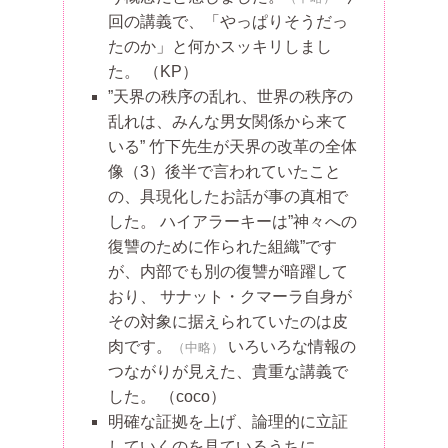
回の講義で、「やっぱりそうだっ
たのか」と何かスッキリしまし
た。
（KP）
”天界の秩序の乱れ、世界の秩序の
乱れは、みんな男女関係から来て
いる” 竹下先生が天界の改革の全体
像（3）後半で言われていたこと
の、具現化したお話が事の真相で
した。 ハイアラーキーは”神々への
復讐のために作られた組織”です
が、内部でも別の復讐が暗躍して
おり、 サナット・クマーラ自身が
その対象に据えられていたのは皮
肉です。
いろいろな情報の
（中略）
つながりが見えた、貴重な講義で
した。
（coco）
明確な証拠を上げ、論理的に立証
していくのを見ているうちに、