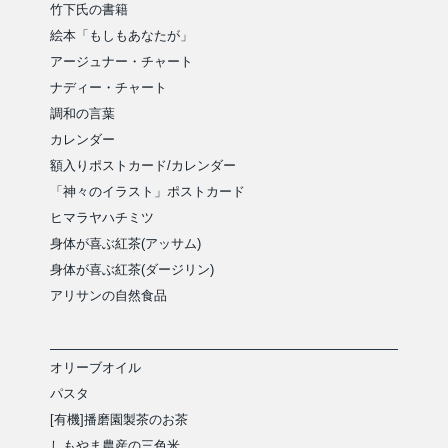
竹下氏の書籍
絵本「もしもあなたが」
アージュナー・チャート
ナディー・チャート
調和の言葉
カレンダー
額入りポストカード/カレンダー
「神々のイラスト」ポストカード
ヒマラヤハチミツ
身体が喜ぶ紅茶(アッサム)
身体が喜ぶ紅茶(ダージリン)
アリサンの自然食品
オリーブオイル
パスタ
[有機]播磨園製茶のお茶
しもやま農産の三色米