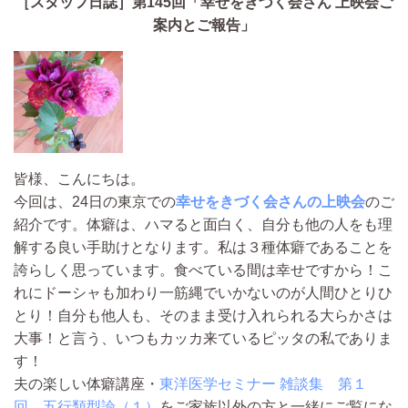
［スタッフ日誌］第145回「幸せをきづく会さん 上映会ご
案内とご報告」
皆様、こんにちは。
今回は、24日の東京での
幸せをきづく会さんの上映会
のご
紹介です。体癖は、ハマると面白く、自分も他の人をも理
解する良い手助けとなります。私は３種体癖であることを
誇らしく思っています。食べている間は幸せですから！こ
れにドーシャも加わり一筋縄でいかないのが人間ひとりひ
とり！自分も他人も、そのまま受け入れられる大らかさは
大事！と言う、いつもカッカ来ているピッタの私でありま
す！
夫の楽しい体癖講座・
東洋医学セミナー 雑談集 第１
回 五行類型論（１）
をご家族以外の方と一緒にご覧にな