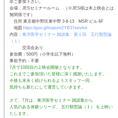
非ご参加下さい。
会場：JESセミナールーム （※JES様は本上映会とは
無関係です）
住所 東京都中野区東中野 3-8-13 MSR ビル 6F
地図
https://goo.gl/maps/vZYB37eev4m
内容：
東洋医学セミナー 雑談集 第１回 五行類型論
（１）
交流会あり
参加費：500円（小学生以下無料）
事前予約：不要
7月で10回目の上映会開催となります。
これまでご参加頂いた皆様に深く感謝いたします。
今後も末永く続けられるようスタッフ一同、
気持ちも新たにして運営していきます。
さて、7月は、東洋医学セミナー 雑談集から
人気のある体癖シリーズ、 五行類型論（１） を上映い
たします。