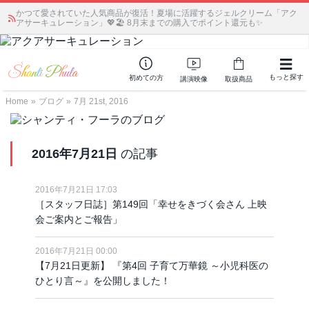
かつて愛されていた人気商品が復活！夏場に活躍するジェルクリーム「アク
アサーキュレーション」💖🏖️ 8月末までの購入でポイント還元も✨
もっと探す
初めての方
講演映像
取扱商品
Home
»
ブログ
»
7月 21st, 2016
2016年7月21日
の記事
2016年7月21日 17:03
［スタッフ日誌］第149回「幸せをきづく会さん 上映
会ご案内とご報告」
2016年7月21日 00:00
【7月21日更新】 『第4回 子育て万華鏡 ～小児科医の
ひとり言～』を公開しました！