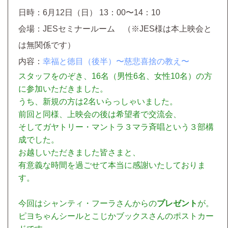
日時：6月12日（日） 13：00〜14：10
会場：JESセミナールーム
（※JES様は本上映会と
は無関係です）
内容：
幸福と徳目（後半）〜慈悲喜捨の教え〜
スタッフをのぞき、16名（男性6名、女性10名）の方
に参加いただきました。
うち、新規の方は2名いらっしゃいました。
前回と同様、上映会の後は希望者で交流会、
そしてガヤトリー・マントラ３マラ斉唱という３部構
成でした。
お越しいただきました皆さまと、
有意義な時間を過ごせて本当に感謝いたしておりま
す。
今回はシャンティ・フーラさんからの
プレゼント
が。
ピヨちゃんシールとこじかブックスさんのポストカー