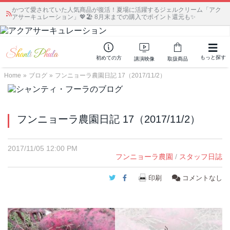
かつて愛されていた人気商品が復活！夏場に活躍するジェルクリーム「アク
アサーキュレーション」💖🏖️ 8月末までの購入でポイント還元も✨
もっと探す
初めての方
講演映像
取扱商品
Home
»
ブログ
»
フンニョーラ農園日記 17（2017/11/2）
フンニョーラ農園日記 17（2017/11/2）
2017/11/05 12:00 PM
フンニョーラ農園
/
スタッフ日誌
Twitter
Facebook
印刷
コメントなし