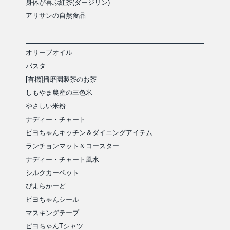
身体が喜ぶ紅茶(ダージリン)
アリサンの自然食品
オリーブオイル
パスタ
[有機]播磨園製茶のお茶
しもやま農産の三色米
やさしい米粉
ナディー・チャート
ピヨちゃんキッチン＆ダイニングアイテム
ランチョンマット＆コースター
ナディー・チャート風水
シルクカーペット
ぴよらかーど
ピヨちゃんシール
マスキングテープ
ピヨちゃんTシャツ