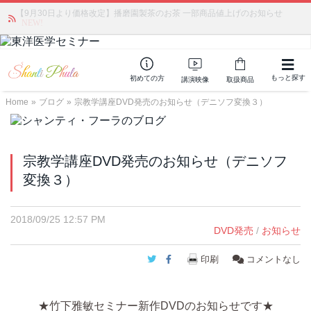
【9月30日より価格改定】播磨園製茶のお茶 一部商品値上げのお知らせ
かつて愛されていた人気商品が復活！夏場に活躍するジェルクリーム「アク
アサーキュレーション」💖🏖️ 8月末までの購入でポイント還元も✨
NEW!
もっと探す
初めての方
講演映像
取扱商品
Home
»
ブログ
»
宗教学講座DVD発売のお知らせ（デニソフ変換３）
宗教学講座DVD発売のお知らせ（デニソフ
変換３）
2018/09/25 12:57 PM
DVD発売
/
お知らせ
Twitter
Facebook
印刷
コメントなし
★竹下雅敏セミナー新作DVDのお知らせです★