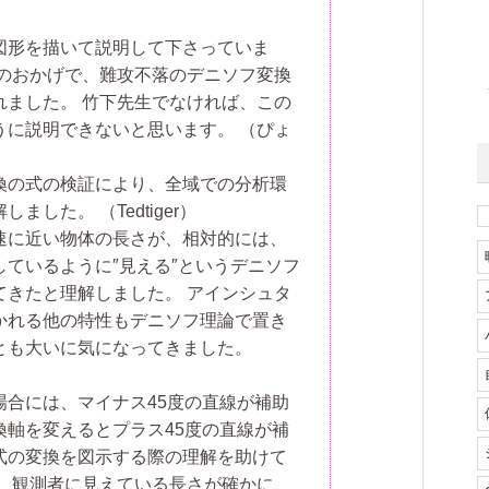
図形を描いて説明して下さっていま
形のおかげで、難攻不落のデニソフ変換
れました。 竹下先生でなければ、この
うに説明できないと思います。
（ぴょ
換の式の検証により、全域での分析環
解しました。
（Tedtiger）
速に近い物体の長さが、相対的には、
ているように″見える″というデニソフ
てきたと理解しました。 アインシュタ
かれる他の特性もデニソフ理論で置き
とも大いに気になってきました。
場合には、マイナス45度の直線が補助
換軸を変えるとプラス45度の直線が補
式の変換を図示する際の理解を助けて
。 観測者に見えている長さが確かに、