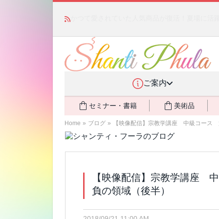
かつて愛されていた人気商品が復活！夏場に活躍す
ご案内
セミナー・書籍
美術品
Home
»
ブログ
»
【映像配信】宗教学講座 中級コース 
【映像配信】宗教学講座 中
負の領域（後半）
2018/09/21 11:00 AM