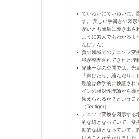
ていねいにていねいに、
す。 美しい手書きの図
がいとも簡単に導き出さ
ように素人でもわかるよ
んぴょん）
負の領域でのデニソフ変
境が整理されてきたと理
光速一定の空間では、光
「伸びたり、縮んだり」し
理論は数学的に検証され
インの相対性理論から導
換えられるか？というこ
（Tedtiger）
デニソフ変換を図示する
的な線となっていて、変
助的な線となっていて、
いることが分かりました