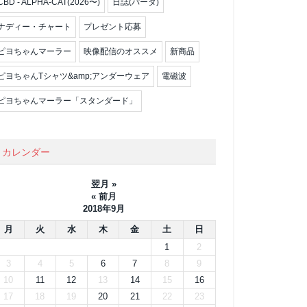
CBD - ALPHA-CAT(2026〜)
日誌(パータ)
ナディー・チャート
プレゼント応募
ピヨちゃんマーラー
映像配信のオススメ
新商品
ピヨちゃんTシャツ&amp;アンダーウェア
電磁波
ピヨちゃんマーラー「スタンダード」
カレンダー
翌月 »
« 前月
2018年9月
月
火
水
木
金
土
日
1
2
3
4
5
6
7
8
9
10
11
12
13
14
15
16
17
18
19
20
21
22
23