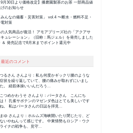
【9月30日より価格改定】播磨園製茶のお茶 一部商品値
上げのお知らせ
みんなの備蓄・災害対策」 vol.4 〜断水・燃料不足・
停電対策
あの人気商品が復活！ アモアプリーズ社の「アクアサ
ーキュレーション」（旧称：馬ジェル）を発売しました
 ＆ 発売記念で8月末までポイント還元中
最近のコメント
つるさん
さんより：
私も何度かギックリ腰のような
症状を繰り返していて、腰の痛みが取れずにいまし
た。 経筋体操いいんだろう...
こつめかわうそ
さんより：
パータさん こんにち
は！ 孔雀サボテンのマゼンダ色はとても美しいです
ね。 私はパータさんの日誌を拝見...
まゆ
さんより：
ホルムズ海峡開いたり閉じたり、ど
ないやねんって感じです。 中東情勢もロシア・ウク
ライナの戦争も、見守...