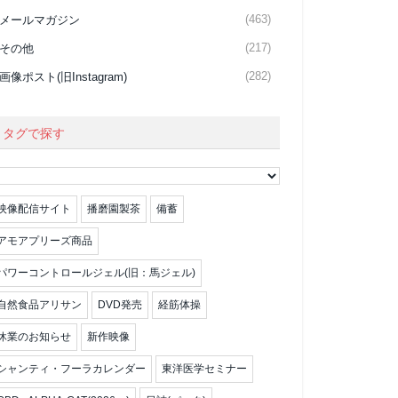
(463)
メールマガジン
(217)
その他
(282)
画像ポスト(旧Instagram)
タグで探す
映像配信サイト
播磨園製茶
備蓄
アモアプリーズ商品
パワーコントロールジェル(旧：馬ジェル)
自然食品アリサン
DVD発売
経筋体操
休業のお知らせ
新作映像
シャンティ・フーラカレンダー
東洋医学セミナー