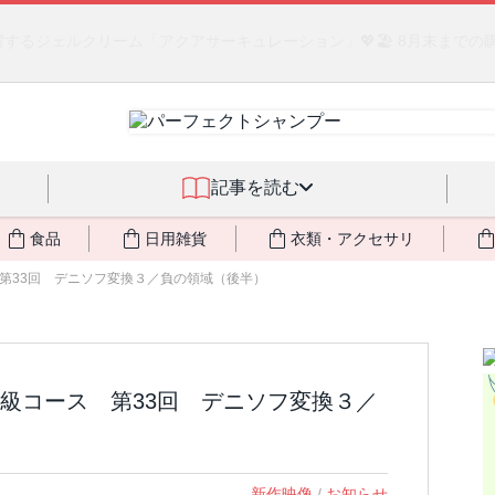
るジェルクリーム「アクアサーキュレーション」💖🏖️ 8月末までの
記事を読む
食品
日用雑貨
衣類・アクセサリ
第33回 デニソフ変換３／負の領域（後半）
級コース 第33回 デニソフ変換３／
新作映像
/
お知らせ