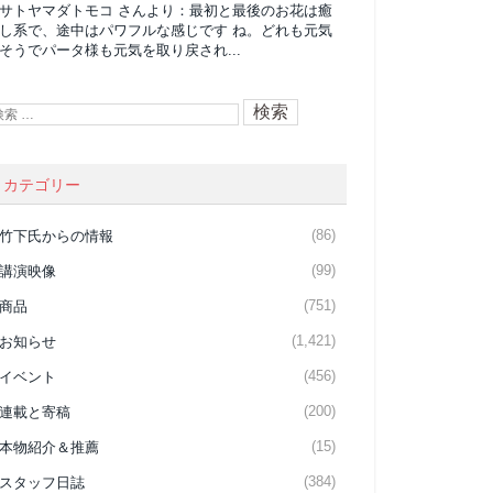
サトヤマダトモコ
さんより：
最初と最後のお花は癒
し系で、途中はパワフルな感じです ね。どれも元気
そうでパータ様も元気を取り戻され...
カテゴリー
(86)
竹下氏からの情報
(99)
講演映像
(751)
商品
(1,421)
お知らせ
(456)
イベント
(200)
連載と寄稿
(15)
本物紹介＆推薦
(384)
スタッフ日誌