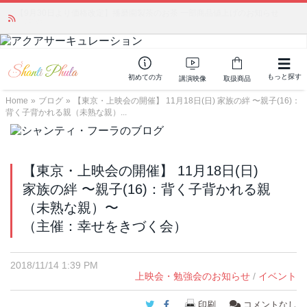
かつて愛されていた人気商品が復活！夏場に活躍するジェルクリーム「アク
アサーキュレーション」💖🏖️ 8月末までの購入でポイント還元も✨
もっと探す
初めての方
講演映像
取扱商品
Home
»
ブログ
»
【東京・上映会の開催】 11月18日(日) 家族の絆 〜親子(16)：
背く子背かれる親（未熟な親）...
【東京・上映会の開催】 11月18日(日)
家族の絆 〜親子(16)：背く子背かれる親
（未熟な親）〜
（主催：幸せをきづく会）
2018/11/14 1:39 PM
上映会・勉強会のお知らせ
/
イベント
Twitter
Facebook
印刷
コメントなし