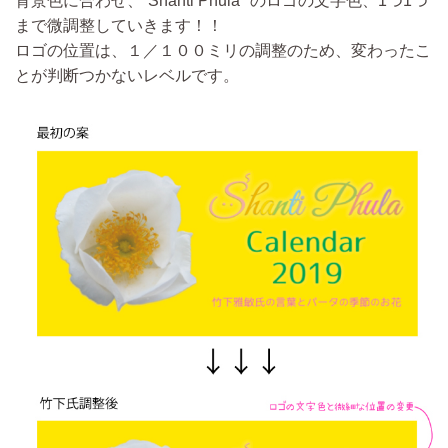
背景色に合わせ、”Shanti Phula" のロゴの文字色、1つ1つ
まで微調整し
ていきます！！
ロゴの
位置は、１／１００ミリの調整
のため、変わったこ
とが判断つかないレベルです。