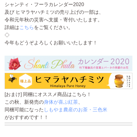
シャンティ・フーラカレンダー2020
及び ヒマラヤハチミツの売り上げの一部は、
令和元年秋の災害へ支援・寄付いたします。
詳細は
こちら
をご覧ください。
◇
今年もどうぞよろしくお願いいたします！
[おまけ] 同梱にオススメ商品はこちら！
この秋、新発売の
身体が喜ぶ紅茶
、
同梱可能になった
しもやま農産のお茶・三色米
がおすすめです！！