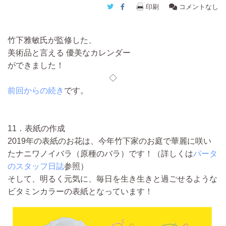
Twitter
Facebook
印刷
コメントなし
竹下雅敏氏が監修した、
美術品と言える 優美なカレンダー
ができました！
◇
前回からの続き
です。
11．表紙の作成
2019年の表紙のお花は、今年竹下家のお庭で華麗に咲い
たナニワノイバラ（原種のバラ）です！
（詳しくは
パータ
のスタッフ日誌
参照）
そして、明るく元気に、毎日を生き生きと過ごせるような
ビタミンカラーの表紙となっています！