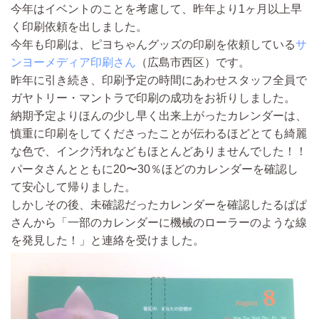
今年はイベントのことを考慮して、昨年より1ヶ月以上早
く印刷依頼を出しました。
今年も印刷は、ピヨちゃんグッズの印刷を依頼している
サ
ンヨーメディア印刷さん
（広島市西区）です。
昨年に引き続き、
印刷予定の時間にあわせスタッフ全員で
ガヤトリー・マントラで印刷の成功をお祈りしました。
納期予定よりほんの少し早く出来上がったカレンダーは、
慎重に印刷をしてくださったことが伝わるほどとても綺麗
な色で、インク汚れなどもほとんどありませんでした！！
パータさんとともに20〜30％ほどのカレンダーを確認し
て安心して帰りました。
しかしその後、未確認だったカレンダーを確認したるぱぱ
さんから「一部のカレンダーに機械のローラーのような線
を発見した！」と連絡を受けました。