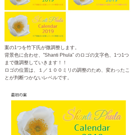
案の1つを竹下氏が微調整
します。
背景色に合わせ、”Shanti Phula" のロゴの文字色、1つ1つ
まで微調整し
ていきます！！
ロゴの
位置は、１／１００ミリの調整
のため、変わったこ
とが判断つかないレベルです。