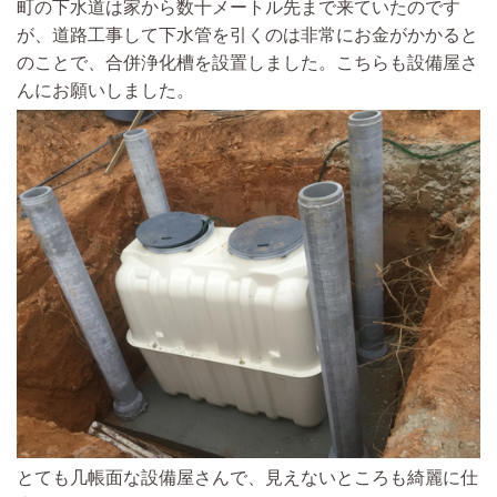
町の下水道は家から数十メートル先まで来ていたのです
が、道路工事して下水管を引くのは非常にお金がかかると
のことで、
合併浄化槽を設置
しました。
こちらも設備屋さ
んにお願いしました。
とても几帳面な設備屋さんで、見えないところも綺麗に仕