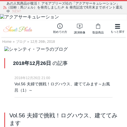
あの人気商品が復活！ アモアプリーズ社の「アクアサーキュレーション」
（旧称：馬ジェル）を発売しました🎉 ＆ 発売記念で8月末までポイント還元
中
NEW!
もっと探す
初めての方
講演映像
取扱商品
Home
»
ブログ
»
12月 26th, 2018
2018年12月26日
の記事
2018年12月26日 21:00
Vol.56 夫婦で挑戦！ログハウス、建ててみます～お風
呂（1）～
Vol.56 夫婦で挑戦！ログハウス、建ててみ
ます