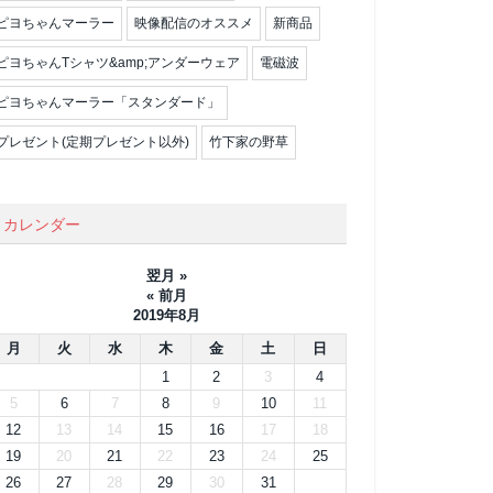
ピヨちゃんマーラー
映像配信のオススメ
新商品
ピヨちゃんTシャツ&amp;アンダーウェア
電磁波
ピヨちゃんマーラー「スタンダード」
プレゼント(定期プレゼント以外)
竹下家の野草
カレンダー
翌月 »
« 前月
2019年8月
月
火
水
木
金
土
日
1
2
3
4
5
6
7
8
9
10
11
12
13
14
15
16
17
18
19
20
21
22
23
24
25
26
27
28
29
30
31