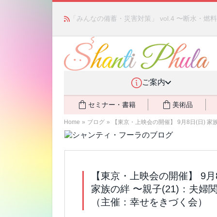
あの人気商品が復活！ アモアプリーズ社の「ア
ント還元中
NEW!
ご案内
セミナー・書籍
美術品
Home
»
ブログ
»
【東京・上映会の開催】 9月8日(日) 家族
【東京・上映会の開催】 9月8
家族の絆 〜親子(21)：夫
（主催：幸せをきづく会）