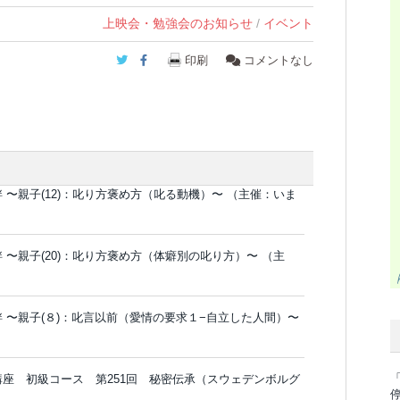
上映会・勉強会のお知らせ
/
イベント
Twitter
Facebook
印刷
コメントなし
絆 〜親子(12)：叱り方褒め方（叱る動機）〜 （主催：いま
絆 〜親子(20)：叱り方褒め方（体癖別の叱り方）〜 （主
の絆 〜親子(８)：叱言以前（愛情の要求１−自立した人間）〜
「
学講座 初級コース 第251回 秘密伝承（スウェデンボルグ