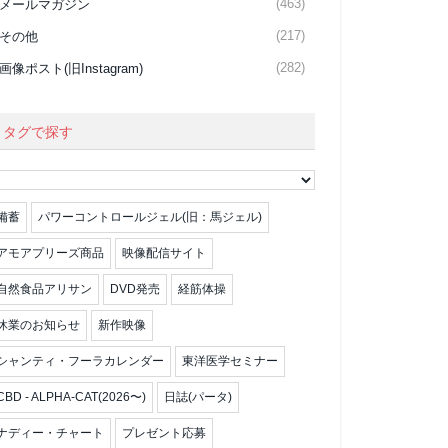
(463)
メールマガジン
(217)
その他
(282)
画像ポスト(旧Instagram)
タグで探す
備蓄
パワーコントロールジェル(旧：馬ジェル)
アモアプリーズ商品
映像配信サイト
自然食品アリサン
DVD発売
経筋体操
休業のお知らせ
新作映像
シャンティ・フーラカレンダー
東洋医学セミナー
CBD - ALPHA-CAT(2026〜)
日誌(パータ)
ナディー・チャート
プレゼント応募