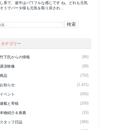
し系で、途中はパワフルな感じです ね。どれも元気
そうでパータ様も元気を取り戻され...
カテゴリー
(86)
竹下氏からの情報
(99)
講演映像
(750)
商品
(1,421)
お知らせ
(456)
イベント
(200)
連載と寄稿
(15)
本物紹介＆推薦
(384)
スタッフ日誌