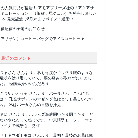
あの人気商品が復活！ アモアプリーズ社の「アクアサ
ーキュレーション」（旧称：馬ジェル）を発売しました
 ＆ 発売記念で8月末までポイント還元中
映像配信の予定のお知らせ
【アリサン】コーヒーバッグでアイスコーヒー🧋
最近のコメント
つるさん
さんより：
私も何度かギックリ腰のような
症状を繰り返していて、腰の痛みが取れずにいまし
た。 経筋体操いいんだろう...
こつめかわうそ
さんより：
パータさん こんにち
は！ 孔雀サボテンのマゼンダ色はとても美しいです
ね。 私はパータさんの日誌を拝見...
まゆ
さんより：
ホルムズ海峡開いたり閉じたり、ど
ないやねんって感じです。 中東情勢もロシア・ウク
ライナの戦争も、見守...
サトヤマダトモコ
さんより：
最初と最後のお花は癒