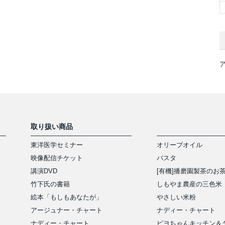
取り扱い商品
東洋医学セミナー
オリーブオイル
映像配信チケット
パスタ
講演DVD
[有機]播磨園製茶のお
竹下氏の書籍
しもやま農産の三色米
絵本「もしもあなたが」
やさしい米粉
アージュナー・チャート
ナディー・チャート
ナディー・チャート
ピヨちゃんキッチン＆