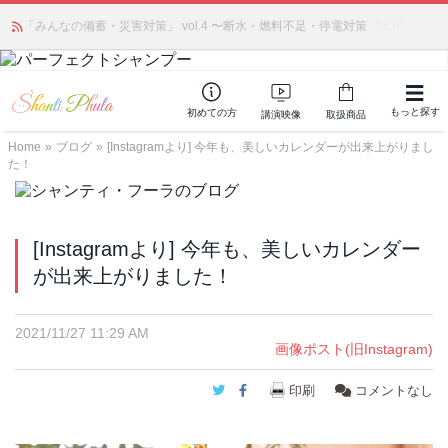
あの人気商品が復活！ アモアプリーズ社の「アクアサーキュレーション」
「みんなの備蓄・災害対策」 vol.4 〜断水・燃料不足・停電対策
（旧称：馬ジェル）を発売しました🎉 ＆ 発売記念で8月末までポイント還元
NEW!
中
もっと探す
初めての方
講演映像
取扱商品
Home
»
ブログ
»
[Instagramより] 今年も、美しいカレンダーが出来上がりまし
た！
[Instagramより] 今年も、美しいカレンダー
が出来上がりました！
2021/11/27 11:29 AM
画像ポスト(旧Instagram)
Twitter
Facebook
印刷
コメントなし