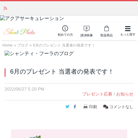
かつて愛されていた人気商品が復活！夏場に活躍するジェルクリーム「アク
アサーキュレーション」💖🏖️ 8月末までの購入でポイント還元も✨
もっと探す
初めての方
講演映像
取扱商品
Home
»
ブログ
»
6月のプレゼント 当選者の発表です！
6月のプレゼント 当選者の発表です！
2022/06/27 5:20 PM
プレゼント応募
/
お知らせ
Twitter
Facebook
印刷
コメントなし