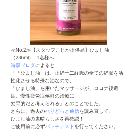
≪No.2≫【スタッフこじか提供品】ひまし油
（236ml) …1名様へ
時事ブログ
によると
『「ひまし油」は、正経十二経脈の全ての経脈を活
性化させる特殊な油なので、
「ひまし油」を用いたマッサージが、コロナ後遺
症、慢性疲労症候群の治療に
効果的だと考えられる』とのことでした。
さらに、過去の
ぺりどっと通信
を読み直して、
ひまし油の素晴らしさを再確認！
ご使用前に必ず
パッチテスト
を行ってください。