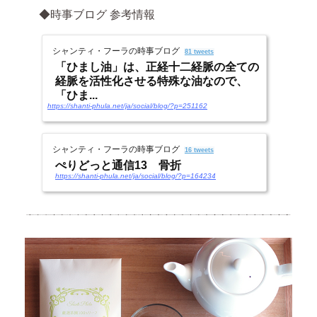
◆時事ブログ 参考情報
シャンティ・フーラの時事ブログ
81 tweets
「ひまし油」は、正経十二経脈の全ての
経脈を活性化させる特殊な油なので、
「ひま...
https://shanti-phula.net/ja/social/blog/?p=251162
シャンティ・フーラの時事ブログ
16 tweets
ぺりどっと通信13 骨折
https://shanti-phula.net/ja/social/blog/?p=164234