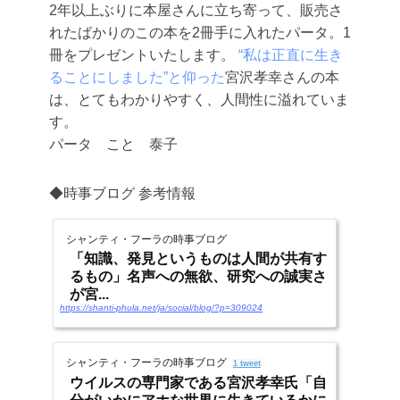
2年以上ぶりに本屋さんに立ち寄って、販売さ
れたばかりのこの本を2冊手に入れたパータ。1
冊をプレゼントいたします。
“私は正直に生き
ることにしました”と仰った
宮沢孝幸さんの本
は、とてもわかりやすく、人間性に溢れていま
す。
パータ こと 泰子
◆時事ブログ 参考情報
シャンティ・フーラの時事ブログ
「知識、発見というものは人間が共有す
るもの」名声への無欲、研究への誠実さ
が宮...
https://shanti-phula.net/ja/social/blog/?p=309024
シャンティ・フーラの時事ブログ
1 tweet
ウイルスの専門家である宮沢孝幸氏「自