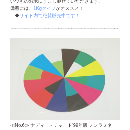
いつものお米にすこし混ぜていただきます。
備蓄には、
1Kgタイプ
がオススメ！
◆
サイト内で絶賛販売中です！
≪No.6≫ ナディー・チャート'99年版 ノンラミネー