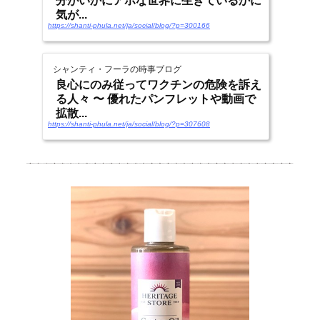
分がいかにアホな世界に生きているかに
気が...
https://shanti-phula.net/ja/social/blog/?p=300166
シャンティ・フーラの時事ブログ
良心にのみ従ってワクチンの危険を訴え
る人々 〜 優れたパンフレットや動画で
拡散...
https://shanti-phula.net/ja/social/blog/?p=307608