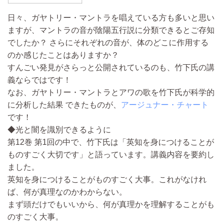
日々、ガヤトリー・マントラを唱えている方も多いと思い
ますが、
マントラの音が陰陽五行説に分類できる
とご存知
でしたか？ さらに
それぞれの音が、体のどこに作用する
のか
感じたことはありますか？
すんごい発見がさらっと公開されているのも、竹下氏の講
義ならではです！
なお、ガヤトリー・マントラとアワの歌を竹下氏が科学的
に分析した結果 できたものが、
アージュナー・チャート
です！
◆光と闇を識別できるように
第12巻 第1回の中で、竹下氏は「
英知を身につけることが
ものすごく大切
です」と語っています。講義内容を要約し
ました。
英知を身につけ
ることがものすごく大事。これが
なけれ
ば、何が真理なのかわからない。
まず頭だけでもいいから、
何が真理かを理解することがも
のすごく大事。