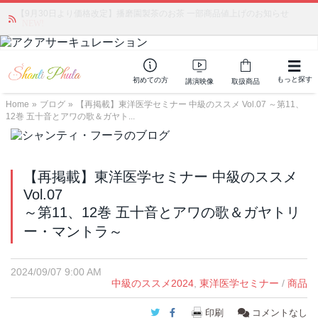
「みんなの備蓄・災害対策」 vol.4 〜断水・燃料不足・停電対策
NEW!
もっと探す
初めての方
講演映像
取扱商品
Home
»
ブログ
»
【再掲載】東洋医学セミナー 中級のススメ Vol.07 ～第11、
12巻 五十音とアワの歌＆ガヤト...
【再掲載】東洋医学セミナー 中級のススメ
Vol.07
～第11、12巻 五十音とアワの歌＆ガヤトリ
ー・マントラ～
2024/09/07 9:00 AM
中級のススメ2024
,
東洋医学セミナー
/
商品
Twitter
Facebook
印刷
コメントなし