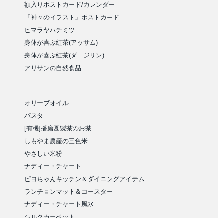
額入りポストカード/カレンダー
「神々のイラスト」ポストカード
ヒマラヤハチミツ
身体が喜ぶ紅茶(アッサム)
身体が喜ぶ紅茶(ダージリン)
アリサンの自然食品
オリーブオイル
パスタ
[有機]播磨園製茶のお茶
しもやま農産の三色米
やさしい米粉
ナディー・チャート
ピヨちゃんキッチン＆ダイニングアイテム
ランチョンマット＆コースター
ナディー・チャート風水
シルクカーペット