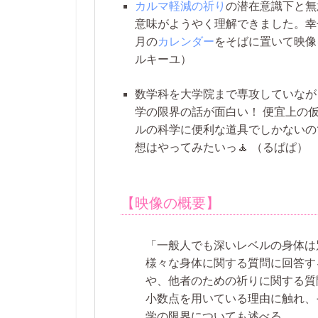
カルマ軽減の祈り
の潜在意識下と無
意味がようやく理解できました。幸せ
月の
カレンダー
をそばに置いて映像
ルキーユ）
数学科を大学院まで専攻していなが
学の限界の話が面白い！ 便宜上の
ルの科学に便利な道具でしかないの
想はやってみたいっ🧘
（るぱぱ）
【映像の概要】
「一般人でも深いレベルの身体は
様々な身体に関する質問に回答す
や、他者のための祈りに関する質
小数点を用いている理由に触れ、
学の限界についても述べる。