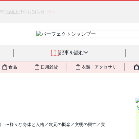
るジェルクリーム「アクアサーキュレーション」💖🏖️ 8月末までの
記事を読む
食品
日用雑貨
衣類・アクセサリ
回 〜様々な身体と人格／次元の概念／文明の興亡／実