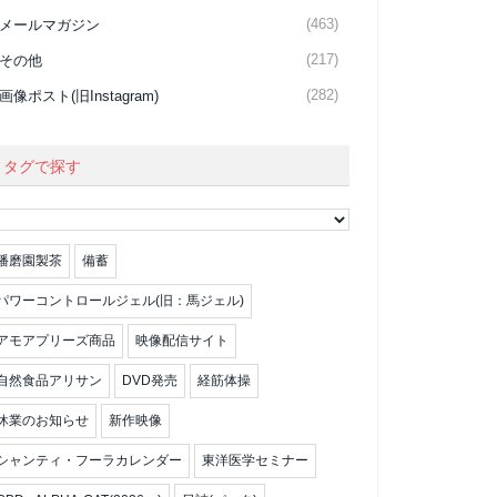
(463)
メールマガジン
(217)
その他
(282)
画像ポスト(旧Instagram)
タグで探す
播磨園製茶
備蓄
パワーコントロールジェル(旧：馬ジェル)
アモアプリーズ商品
映像配信サイト
自然食品アリサン
DVD発売
経筋体操
休業のお知らせ
新作映像
シャンティ・フーラカレンダー
東洋医学セミナー