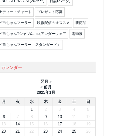
CBD - ALPHA-CAT(2026〜)
日誌(パータ)
ナディー・チャート
プレゼント応募
ピヨちゃんマーラー
映像配信のオススメ
新商品
ピヨちゃんTシャツ&amp;アンダーウェア
電磁波
ピヨちゃんマーラー「スタンダード」
カレンダー
翌月 »
« 前月
2025年1月
月
火
水
木
金
土
日
1
2
3
4
5
6
7
8
9
10
11
12
13
14
15
16
17
18
19
20
21
22
23
24
25
26