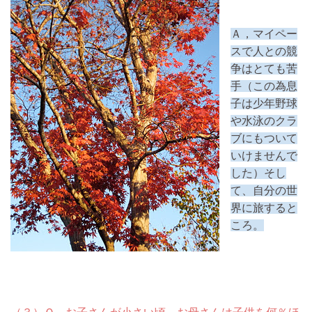
Ａ，マイペー
スで人との競
争はとても苦
手（この為息
子は少年野球
や水泳のクラ
ブにもついて
いけませんで
した）そし
て、自分の世
界に旅すると
ころ。