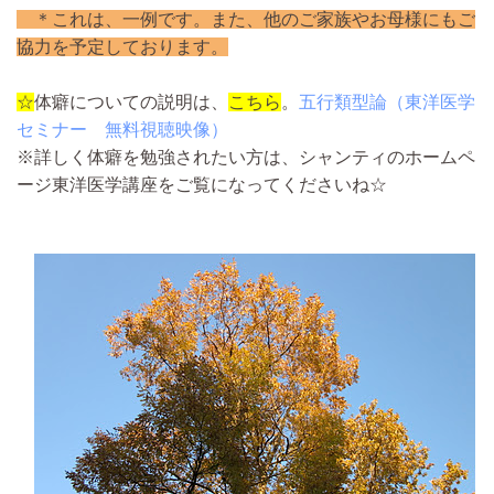
＊これは、一例です。また、他のご家族やお母様にもご
協力を予定しております。
☆
体癖についての説明は、
こちら
。
五行類型論（東洋医学
セミナー 無料視聴映像）
※詳しく体癖を勉強されたい方は、シャンティのホームペ
ージ東洋医学講座をご覧になってくださいね☆