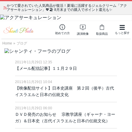
かつて愛されていた人気商品が復活！夏場に活躍するジェルクリーム「アク
アサーキュレーション」💖🏖️ 8月末までの購入でポイント還元も✨
もっと探す
初めての方
講演映像
取扱商品
Home
»
ブログ
2011年11月29日 12:35
【メール配信記事】１１月２９日
2011年11月29日 10:04
【映像配信サイト】日本史講座 第２回（後半）古代
イスラエルと日本の伝統文化
2011年11月29日 06:00
ＤＶＤ発売のお知らせ 宗教学講座（ギャーナ・ヨー
ガ）＆日本史（古代イスラエルと日本の伝統文化）