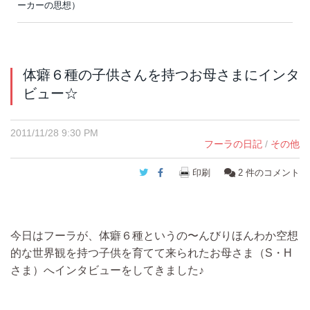
ーカーの思想）
体癖６種の子供さんを持つお母さまにインタ
ビュー☆
2011/11/28 9:30 PM
フーラの日記
/
その他
Twitter
Facebook
印刷
2
件のコメント
今日はフーラが、体癖６種というの〜んびりほんわか空想
的な世界観を持つ子供を育てて来られたお母さま（S・H
さま）へインタビューをしてきました♪