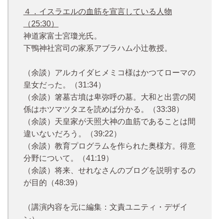
４．イスラエルの血筋を宣言している人物
（25:30）
神道家富士宮瓊光氏。
下鴨神社宮司の家系アブラハム小辻教授。
（余談）アルカイダヒメミコ様はかつてローマの
皇女だった。（31:34）
（余談）箸墓古墳は卑弥呼の墓。大和と出雲の関
係はホツマツタヱを読めば分かる。（33:38）
（余談）天皇家が天照大神の血筋であることは間
違いないだろう。（39:22）
（余談）教育プログラムを作られた奥様方。得意
分野について。（41:19）
（余談）将来、せれなさんのブログを説明するの
が目的（48:39）
（講演内容を元に編集：文責ユニティ・デザイ