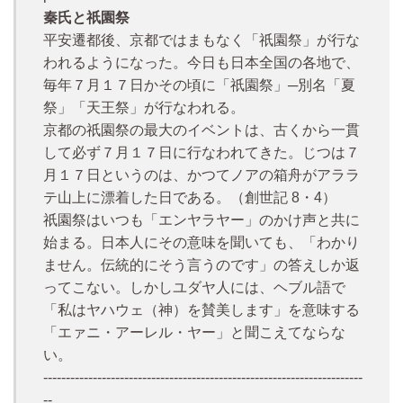
秦氏と祇園祭
平安遷都後、京都ではまもなく「祇園祭」が行な
われるようになった。今日も日本全国の各地で、
毎年７月１７日かその頃に「祇園祭」─別名「夏
祭」「天王祭」が行なわれる。
京都の祇園祭の最大のイベントは、古くから一貫
して必ず７月１７日に行なわれてきた。じつは７
月１７日というのは、かつてノアの箱舟がアララ
テ山上に漂着した日である。（創世記 8・4）
祇園祭はいつも「エンヤラヤー」のかけ声と共に
始まる。日本人にその意味を聞いても、「わかり
ません。伝統的にそう言うのです」の答えしか返
ってこない。しかしユダヤ人には、ヘブル語で
「私はヤハウェ（神）を賛美します」を意味する
「エァニ・アーレル・ヤー」と聞こえてならな
い。
-----------------------------------------------------------------------
--