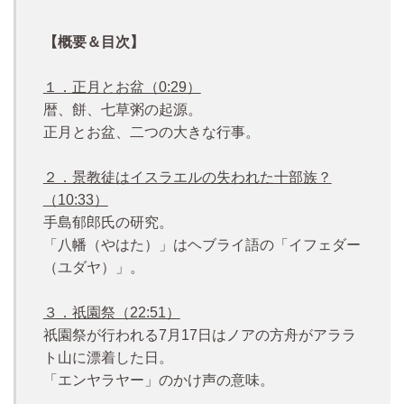
【概要＆目次】
１．正月とお盆（0:29）
暦、餅、七草粥の起源。
正月とお盆、二つの大きな行事。
２．景教徒はイスラエルの失われた十部族？
（10:33）
手島郁郎氏の研究。
「八幡（やはた）」はヘブライ語の「イフェダー
（ユダヤ）」。
３．祇園祭（22:51）
祇園祭が行われる7月17日はノアの方舟がアララ
ト山に漂着した日。
「エンヤラヤー」のかけ声の意味。