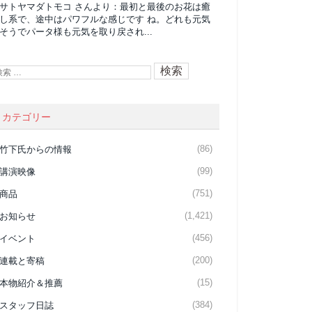
サトヤマダトモコ
さんより：
最初と最後のお花は癒
し系で、途中はパワフルな感じです ね。どれも元気
そうでパータ様も元気を取り戻され...
カテゴリー
(86)
竹下氏からの情報
(99)
講演映像
(751)
商品
(1,421)
お知らせ
(456)
イベント
(200)
連載と寄稿
(15)
本物紹介＆推薦
(384)
スタッフ日誌