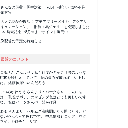
みんなの備蓄・災害対策」 vol.4 〜断水・燃料不足・
停電対策
あの人気商品が復活！ アモアプリーズ社の「アクアサ
ーキュレーション」（旧称：馬ジェル）を発売しました
 ＆ 発売記念で8月末までポイント還元中
映像配信の予定のお知らせ
最近のコメント
つるさん
さんより：
私も何度かギックリ腰のような
症状を繰り返していて、腰の痛みが取れずにいまし
た。 経筋体操いいんだろう...
こつめかわうそ
さんより：
パータさん こんにち
は！ 孔雀サボテンのマゼンダ色はとても美しいです
ね。 私はパータさんの日誌を拝見...
まゆ
さんより：
ホルムズ海峡開いたり閉じたり、ど
ないやねんって感じです。 中東情勢もロシア・ウク
ライナの戦争も、見守...