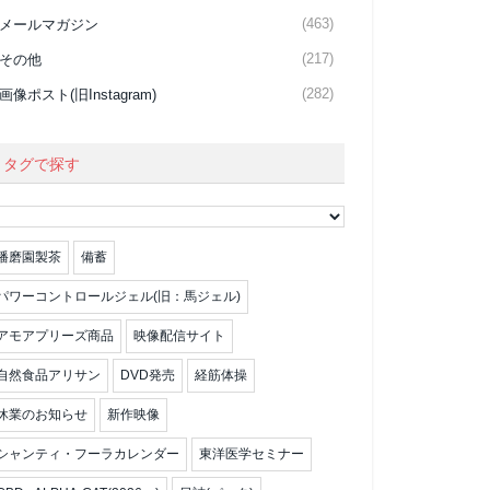
(463)
メールマガジン
(217)
その他
(282)
画像ポスト(旧Instagram)
タグで探す
播磨園製茶
備蓄
パワーコントロールジェル(旧：馬ジェル)
アモアプリーズ商品
映像配信サイト
自然食品アリサン
DVD発売
経筋体操
休業のお知らせ
新作映像
シャンティ・フーラカレンダー
東洋医学セミナー