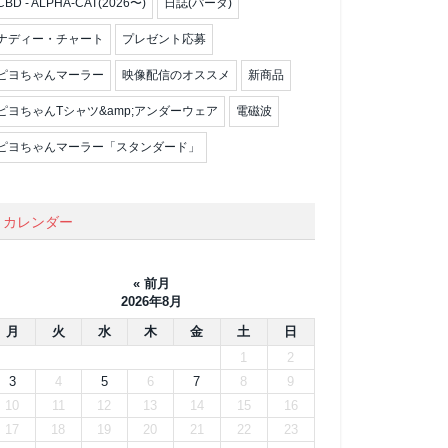
CBD - ALPHA-CAT(2026〜)
日誌(パータ)
ナディー・チャート
プレゼント応募
ピヨちゃんマーラー
映像配信のオススメ
新商品
ピヨちゃんTシャツ&amp;アンダーウェア
電磁波
ピヨちゃんマーラー「スタンダード」
カレンダー
« 前月
2026年8月
月
火
水
木
金
土
日
1
2
3
4
5
6
7
8
9
10
11
12
13
14
15
16
17
18
19
20
21
22
23