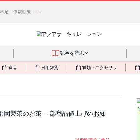
燃料不足・停電対策
NEW!
記事を読む
食品
日用雑貨
衣類・アクセサリ
播磨園製茶のお茶 一部商品値上げのお知
播磨園製茶
/
商品