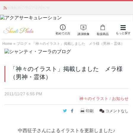
かつて愛されていた人気商品が復活！夏場に活躍するジェルクリーム「アク
映像配信の予定のお知らせ
NEW!
アサーキュレーション」💖🏖️ 8月末までの購入でポイント還元も✨
もっと探す
初めての方
講演映像
取扱商品
Home
»
ブログ
»
「神々のイラスト」掲載しました メラ様（男神・霊体）
「神々のイラスト」掲載しました メラ様
（男神・霊体）
2011/11/27 6:55 PM
神々のイラスト
/
お知らせ
Twitter
Facebook
印刷
コメントなし
中西征子さんによるイラストを更新しました♪