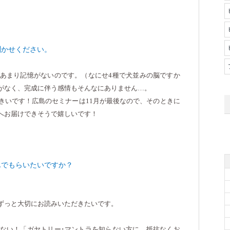
聞かせください。
あまり記憶がないのです。（なにせ
4
種で犬並みの脳ですか
がなく、完成に伴う感情もそんなにありません…。
きいです！広島のセミナーは
11
月が最後なので、そのときに
へお届けできそうで嬉しいです！
んでもらいたいですか？
ずっと大切にお読みいただきたいです。
ない！「ガヤトリー･マントラを知らない方に、抵抗なくお