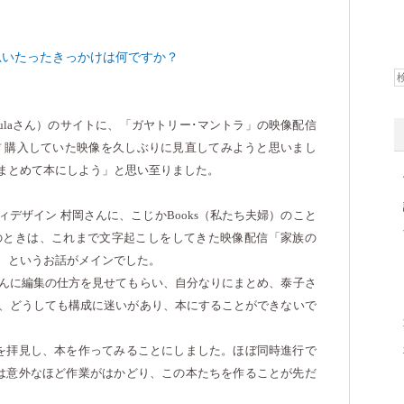
思いたったきっかけは何ですか？
ula
さん）のサイトに、「ガヤトリー･マントラ」の映像配信
前
購入していた映像を久しぶりに見直してみようと思いまし
まとめて本にしよう」と思い至りました。
ィデザイン
村岡さんに、こじか
Books
（私たち夫婦）のこと
のときは、これまで文字起こしをしてきた映像配信「家族の
、というお話がメインでした。
んに編集の仕方を見せてもらい、自分なりにまとめ、泰子さ
、どうしても構成に迷いがあり、本にすることができないで
を拝見し、本を作ってみることにしました。ほぼ同時進行で
は意外なほど作業がはかどり、この本たちを作ることが先だ