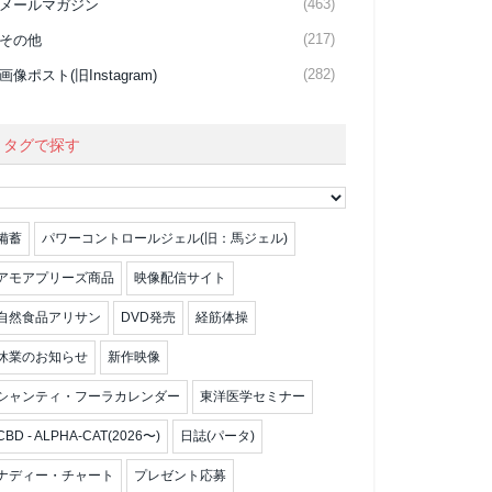
(463)
メールマガジン
(217)
その他
(282)
画像ポスト(旧Instagram)
タグで探す
備蓄
パワーコントロールジェル(旧：馬ジェル)
アモアプリーズ商品
映像配信サイト
自然食品アリサン
DVD発売
経筋体操
休業のお知らせ
新作映像
シャンティ・フーラカレンダー
東洋医学セミナー
CBD - ALPHA-CAT(2026〜)
日誌(パータ)
ナディー・チャート
プレゼント応募