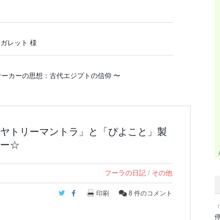
ガレット 様
：サーカーの思想：古代エジプトの信仰 〜
ヤトリーマントラ」と「ぴよこと」製
ー☆
フーラの日記
/
その他
Twitter
Facebook
印刷
8
件のコメント
「