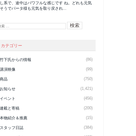
し系で、途中はパワフルな感じです ね。どれも元気
そうでパータ様も元気を取り戻され...
カテゴリー
(86)
竹下氏からの情報
(99)
講演映像
(750)
商品
(1,421)
お知らせ
(456)
イベント
(200)
連載と寄稿
(15)
本物紹介＆推薦
(384)
スタッフ日誌