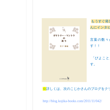
もうすぐ発
んにインタ
言葉の数々
す！！
「ぴよこと
す。
☆
詳しくは、次のこじかさんのブログをク
http://blog.kojika-books.com/2011/11/042/