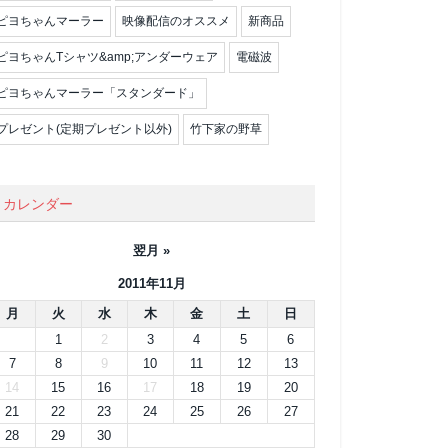
ピヨちゃんマーラー
映像配信のオススメ
新商品
ピヨちゃんTシャツ&amp;アンダーウェア
電磁波
ピヨちゃんマーラー「スタンダード」
プレゼント(定期プレゼント以外)
竹下家の野草
カレンダー
翌月 »
2011年11月
月
火
水
木
金
土
日
1
2
3
4
5
6
7
8
9
10
11
12
13
14
15
16
17
18
19
20
21
22
23
24
25
26
27
28
29
30