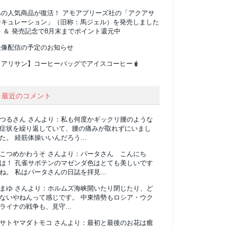
あの人気商品が復活！ アモアプリーズ社の「アクアサ
ーキュレーション」（旧称：馬ジェル）を発売しました
 ＆ 発売記念で8月末までポイント還元中
映像配信の予定のお知らせ
【アリサン】コーヒーバッグでアイスコーヒー🧋
最近のコメント
つるさん
さんより：
私も何度かギックリ腰のような
症状を繰り返していて、腰の痛みが取れずにいまし
た。 経筋体操いいんだろう...
こつめかわうそ
さんより：
パータさん こんにち
は！ 孔雀サボテンのマゼンダ色はとても美しいです
ね。 私はパータさんの日誌を拝見...
まゆ
さんより：
ホルムズ海峡開いたり閉じたり、ど
ないやねんって感じです。 中東情勢もロシア・ウク
ライナの戦争も、見守...
サトヤマダトモコ
さんより：
最初と最後のお花は癒