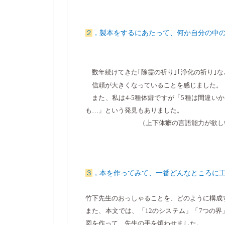
２
，製本をするにあたって、何か自分の中
数年続けてきた｢除霊の祈り｣｢浄化の祈り｣
信頼が大きくなっていることを感じました。
また、私は
4-5
種体癖ですが「
5
種は間違い
も…」という発見もありました。
（上下体癖の言語能力が欲しい
３
，本を作ってみて、一番どんなところに
竹下先生のおっしゃることを、どのように構成
また、本文では、「
12
のシステム」「
7
つの界
図を作って、先生の手を煩わせました。