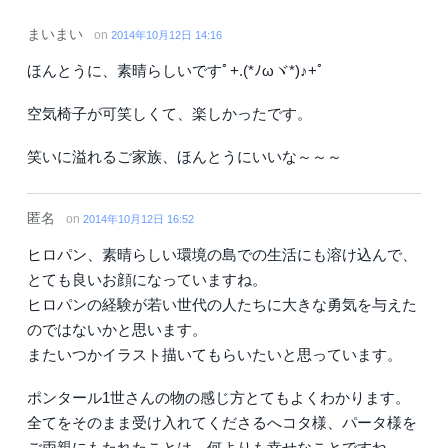
まいまい
on
2014年10月12日 14:16
ほんとうに、素晴らしいですﾟ+.(*ﾉωヾ*)♪+ﾟ
空気椅子が可笑しくて、楽しかったです。
笑いに溢れるご家族、ほんとうにいいな～～～
匿名
on
2014年10月12日 16:52
ヒロパン、素晴らしい環境の島での生活にも溶け込んで、
とても良いお顔になっていますね。
ヒロパンの経験が若い世代の人たちに大きな勇気を与えた
のではないかと思います。
またいつかイラスト描いてもらいたいと思っています。
ポンタール1世さんの物の感じ方とてもよくわかります。
全てをそのまま受け入れてくださるへコタ様、パータ様を
ご両親にもたれたことは、何よりも幸せなことですね。