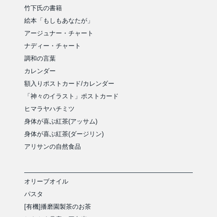
竹下氏の書籍
絵本「もしもあなたが」
アージュナー・チャート
ナディー・チャート
調和の言葉
カレンダー
額入りポストカード/カレンダー
「神々のイラスト」ポストカード
ヒマラヤハチミツ
身体が喜ぶ紅茶(アッサム)
身体が喜ぶ紅茶(ダージリン)
アリサンの自然食品
オリーブオイル
パスタ
[有機]播磨園製茶のお茶