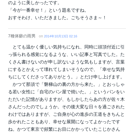
のように美しかったです。
「今が一番幸せ！」という題名ですね。
おすそわけ、いただきました。ごちそうさま～！
7種体癖の雨男
on
2014年10月13日 02:16
とても温かく優しい気持ちになれ、同時に頭頂付近に引
っ張られる感覚になるような、いい記事と写真でした。た
くさん書けないのが申し訳ないような気もしますが、言葉
にするとかえって壊れてしまいそうなので、「幸せな気持
ちにしてくださってありがとう。」とだけ申し上げます。
かつて那須で「磐梯山の裏の方から来た。」とおっしゃ
る若い女性に「自宅のパン屋で焼いた。」というパンをい
ただいた記憶がありますが、もしかしたらあの方が佐々木
さんだったのでしょうか。その後大変な日々を過ごされた
わけではありますが、ご自身が心の進歩の王道をきちんと
歩かれたこともあり、幸せな展開になってよかったです
ね。かつて東京で頻繁にお目にかかっていたこじかさん