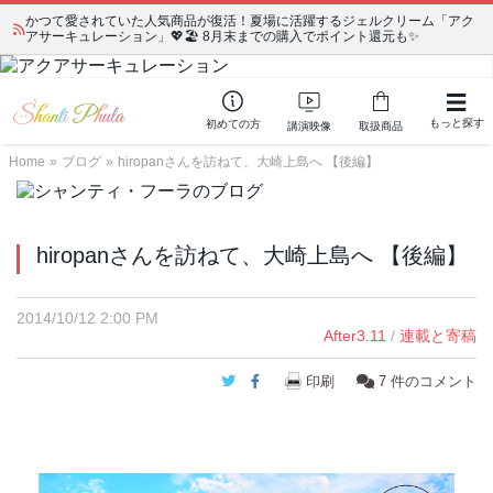
かつて愛されていた人気商品が復活！夏場に活躍するジェルクリーム「アク
アサーキュレーション」💖🏖️ 8月末までの購入でポイント還元も✨
もっと探す
初めての方
講演映像
取扱商品
Home
»
ブログ
»
hiropanさんを訪ねて、大崎上島へ 【後編】
hiropanさんを訪ねて、大崎上島へ 【後編】
2014/10/12 2:00 PM
After3.11
/
連載と寄稿
Twitter
Facebook
印刷
7
件のコメント