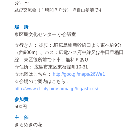
分） 〜
及び交流会（１時間３０分） ※自由参加です
場 所
東区民文化センター 小会議室
☆行き方： 徒歩：JR広島駅新幹線口より東へ約9分
（約900m）、バス：広電バス府中線又は牛田早稲田
線 東区役所前で下車、無料Ｐあり
☆住所： 広島市東区東蟹屋町10-31
☆地図はこちら：
http://goo.gl/maps/26We1
☆会場のご案内はこちら：
http://www.cf.city.hiroshima.jp/higashi-cs/
参加費
500円
主 催
きらめきの花