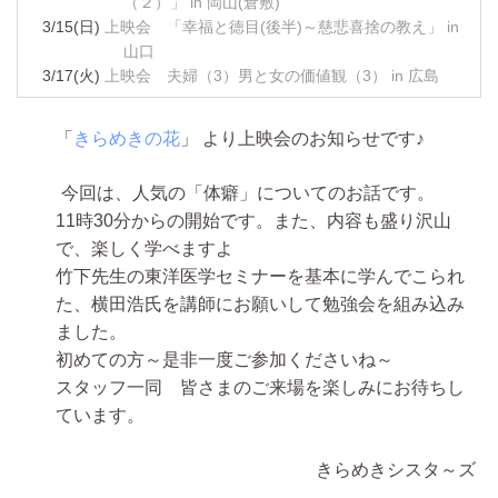
（２）」 in 岡山(倉敷)
3/15(日)
上映会 「幸福と徳目(後半)～慈悲喜捨の教え」 in
山口
3/17(火)
上映会 夫婦（3）男と女の価値観（3） in 広島
「
きらめきの花
」 より上映会のお知らせです♪
今回は、人気の「体癖」についてのお話です。
11時30分からの開始です。また、内容も盛り沢山
で、楽しく学べますよ
竹下先生の東洋医学セミナーを基本に学んでこられ
た、横田浩氏を講師にお願いして勉強会を組み込み
ました。
初めての方～是非一度ご参加くださいね～
スタッフ一同 皆さまのご来場を楽しみにお待ちし
ています。
きらめきシスタ～ズ