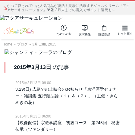
かつて愛されていた人気商品が復活！夏場に活躍するジェルクリーム「アク
アサーキュレーション」💖🏖️ 8月末までの購入でポイント還元も✨
もっと探す
初めての方
講演映像
取扱商品
Home
»
ブログ
»
3月 13th, 2015
2015年3月13日
の記事
2015年3月13日 09:00
3.29(日) 広島での上映会のお知らせ「東洋医学セミナ
ー・雑談集 五行類型論（１）＆（２）」（主催：きら
めきの花）
2015年3月13日 06:00
【映像配信】宗教学講座 初級コース 第245回 秘密
伝承（ツァンダリー）