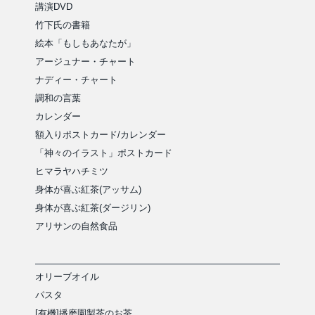
講演DVD
竹下氏の書籍
絵本「もしもあなたが」
アージュナー・チャート
ナディー・チャート
調和の言葉
カレンダー
額入りポストカード/カレンダー
「神々のイラスト」ポストカード
ヒマラヤハチミツ
身体が喜ぶ紅茶(アッサム)
身体が喜ぶ紅茶(ダージリン)
アリサンの自然食品
オリーブオイル
パスタ
[有機]播磨園製茶のお茶