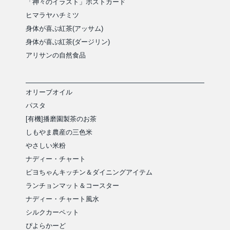
「神々のイラスト」ポストカード
ヒマラヤハチミツ
身体が喜ぶ紅茶(アッサム)
身体が喜ぶ紅茶(ダージリン)
アリサンの自然食品
オリーブオイル
パスタ
[有機]播磨園製茶のお茶
しもやま農産の三色米
やさしい米粉
ナディー・チャート
ピヨちゃんキッチン＆ダイニングアイテム
ランチョンマット＆コースター
ナディー・チャート風水
シルクカーペット
ぴよらかーど