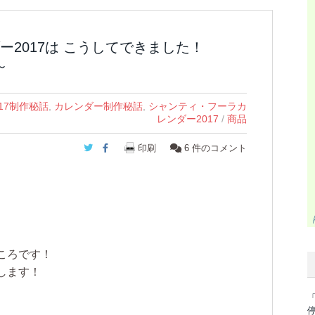
2017は こうしてできました！
～
17制作秘話
,
カレンダー制作秘話
,
シャンティ・フーラカ
レンダー2017
/
商品
Twitter
Facebook
印刷
6
件のコメント
ころです！
します！
「