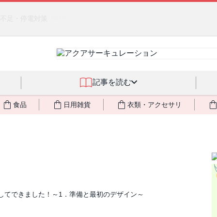
るジェルクリーム「アクアサーキュレーション」💖🏖️ 8月末までの
記事を読む
食品
日用雑貨
衣類・アクセサリ
うしてできました！～1．準備と最初のデザイン～