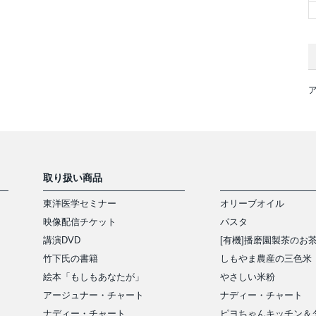
取り扱い商品
東洋医学セミナー
オリーブオイル
映像配信チケット
パスタ
講演DVD
[有機]播磨園製茶のお
竹下氏の書籍
しもやま農産の三色米
絵本「もしもあなたが」
やさしい米粉
アージュナー・チャート
ナディー・チャート
ナディー・チャート
ピヨちゃんキッチン＆