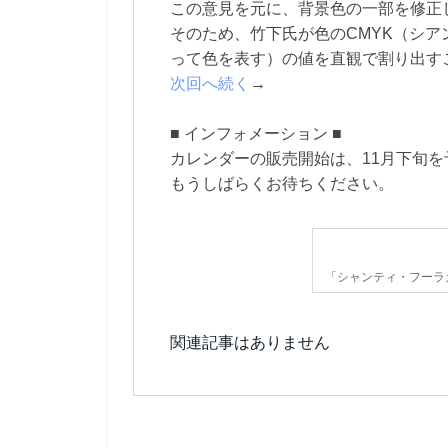
この意見を元に、背景色の一部を修正
そのため、
竹下氏が色のCMYK（シア
って色を表す）の値を直観で割り出す
次回へ続く
→
■ インフォメーション ■
カレンダーの販売開始は、11月下旬
もうしばらくお待ちください。
「シャンティ・フーラカ
関連記事はありません