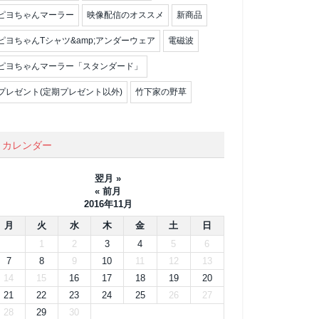
ピヨちゃんマーラー
映像配信のオススメ
新商品
ピヨちゃんTシャツ&amp;アンダーウェア
電磁波
ピヨちゃんマーラー「スタンダード」
プレゼント(定期プレゼント以外)
竹下家の野草
カレンダー
翌月 »
« 前月
2016年11月
月
火
水
木
金
土
日
1
2
3
4
5
6
7
8
9
10
11
12
13
14
15
16
17
18
19
20
21
22
23
24
25
26
27
28
29
30