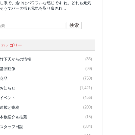
し系で、途中はパワフルな感じです ね。どれも元気
そうでパータ様も元気を取り戻され...
カテゴリー
(86)
竹下氏からの情報
(99)
講演映像
(750)
商品
(1,421)
お知らせ
(456)
イベント
(200)
連載と寄稿
(15)
本物紹介＆推薦
(384)
スタッフ日誌