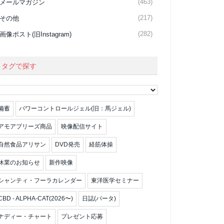
(463)
メールマガジン
(217)
その他
(282)
画像ポスト(旧Instagram)
タグで探す
備蓄
パワーコントロールジェル(旧：馬ジェル)
アモアプリーズ商品
映像配信サイト
自然食品アリサン
DVD発売
経筋体操
休業のお知らせ
新作映像
シャンティ・フーラカレンダー
東洋医学セミナー
CBD - ALPHA-CAT(2026〜)
日誌(パータ)
ナディー・チャート
プレゼント応募