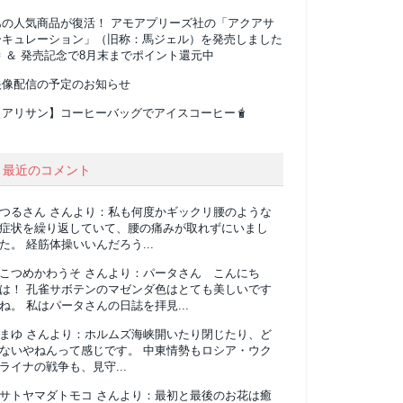
あの人気商品が復活！ アモアプリーズ社の「アクアサ
ーキュレーション」（旧称：馬ジェル）を発売しました
 ＆ 発売記念で8月末までポイント還元中
映像配信の予定のお知らせ
【アリサン】コーヒーバッグでアイスコーヒー🧋
最近のコメント
つるさん
さんより：
私も何度かギックリ腰のような
症状を繰り返していて、腰の痛みが取れずにいまし
た。 経筋体操いいんだろう...
こつめかわうそ
さんより：
パータさん こんにち
は！ 孔雀サボテンのマゼンダ色はとても美しいです
ね。 私はパータさんの日誌を拝見...
まゆ
さんより：
ホルムズ海峡開いたり閉じたり、ど
ないやねんって感じです。 中東情勢もロシア・ウク
ライナの戦争も、見守...
サトヤマダトモコ
さんより：
最初と最後のお花は癒