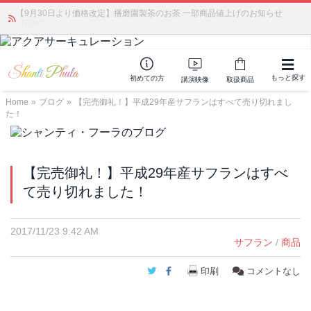
【9月30日より価格改定】播磨園製茶のお茶 一部商品値上げのお知らせ
かつて愛されていた人気商品が復活！夏場に活躍するジェルクリーム「アク
アサーキュレーション」💖🏖️ 8月末までの購入でポイント還元も✨
NEW!
もっと探す
初めての方
講演映像
取扱商品
Home
»
ブログ
»
【完売御礼！】平成29年産サフランはすべて売り切れまし
た！
【完売御礼！】平成29年産サフランはすべ
て売り切れました！
2017/11/23 9:42 AM
サフラン
/
商品
Twitter
Facebook
印刷
コメントなし