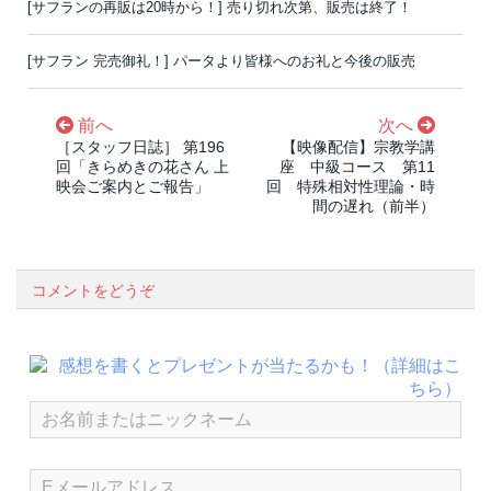
[サフランの再販は20時から！] 売り切れ次第、販売は終了！
[サフラン 完売御礼！] パータより皆様へのお礼と今後の販売
前へ
次へ
［スタッフ日誌］ 第196
【映像配信】宗教学講
回「きらめきの花さん 上
座 中級コース 第11
映会ご案内とご報告」
回 特殊相対性理論・時
間の遅れ（前半）
コメントをどうぞ