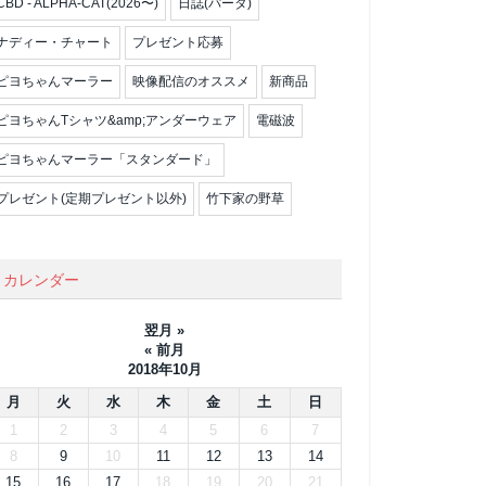
CBD - ALPHA-CAT(2026〜)
日誌(パータ)
ナディー・チャート
プレゼント応募
ピヨちゃんマーラー
映像配信のオススメ
新商品
ピヨちゃんTシャツ&amp;アンダーウェア
電磁波
ピヨちゃんマーラー「スタンダード」
プレゼント(定期プレゼント以外)
竹下家の野草
カレンダー
翌月 »
« 前月
2018年10月
月
火
水
木
金
土
日
1
2
3
4
5
6
7
8
9
10
11
12
13
14
15
16
17
18
19
20
21