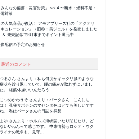
みんなの備蓄・災害対策」 vol.4 〜断水・燃料不足・
停電対策
あの人気商品が復活！ アモアプリーズ社の「アクアサ
ーキュレーション」（旧称：馬ジェル）を発売しました
 ＆ 発売記念で8月末までポイント還元中
映像配信の予定のお知らせ
最近のコメント
つるさん
さんより：
私も何度かギックリ腰のような
症状を繰り返していて、腰の痛みが取れずにいまし
た。 経筋体操いいんだろう...
こつめかわうそ
さんより：
パータさん こんにち
は！ 孔雀サボテンのマゼンダ色はとても美しいです
ね。 私はパータさんの日誌を拝見...
まゆ
さんより：
ホルムズ海峡開いたり閉じたり、ど
ないやねんって感じです。 中東情勢もロシア・ウク
ライナの戦争も、見守...