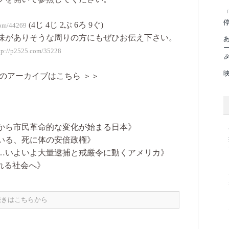
「
(4じ 4じ 2ぶ 6ろ 9ぐ)
com/44269
味がありそうな周りの方にもぜひお伝え下さい。
tp://p2525.com/35228

のアーカイブはこちら ＞＞
から市民革命的な変化が始まる日本》
いる、死に体の安倍政権》
…いよいよ大量逮捕と戒厳令に動くアメリカ》
れる社会へ》
 続きはこちらから