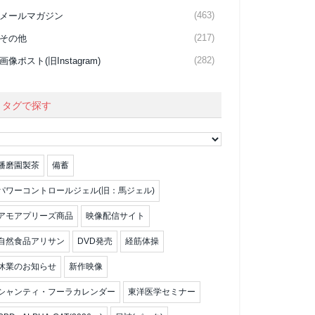
(463)
メールマガジン
(217)
その他
(282)
画像ポスト(旧Instagram)
タグで探す
播磨園製茶
備蓄
パワーコントロールジェル(旧：馬ジェル)
アモアプリーズ商品
映像配信サイト
自然食品アリサン
DVD発売
経筋体操
休業のお知らせ
新作映像
シャンティ・フーラカレンダー
東洋医学セミナー