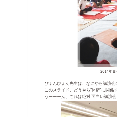
2014年
ぴょんぴょん先生は、なにやら講演会
このスライド、どうやら”体癖”に関係
うーーーん、これは絶対 面白い講演