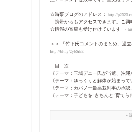
☆時事ブログのアドレス：
http://p2525.
携帯からもアクセスできます。ご興
☆情報の寄稿も受け付けています →
ht
＜＜ 「竹下氏コメントのまとめ」過去
http://bit.ly/2ybSrhE
－目 次－
《テーマ：玉城デニー氏が当選、沖縄
《テーマ：ゆっくりと解体が始まって
《テーマ：カバノー最高裁判事の承認
《テーマ：子どもを"きちんと"育てら
»