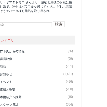
サトヤマダトモコ
さんより：
最初と最後のお花は癒
し系で、途中はパワフルな感じです ね。どれも元気
そうでパータ様も元気を取り戻され...
カテゴリー
(86)
竹下氏からの情報
(99)
講演映像
(751)
商品
(1,421)
お知らせ
(456)
イベント
(200)
連載と寄稿
(15)
本物紹介＆推薦
(384)
スタッフ日誌