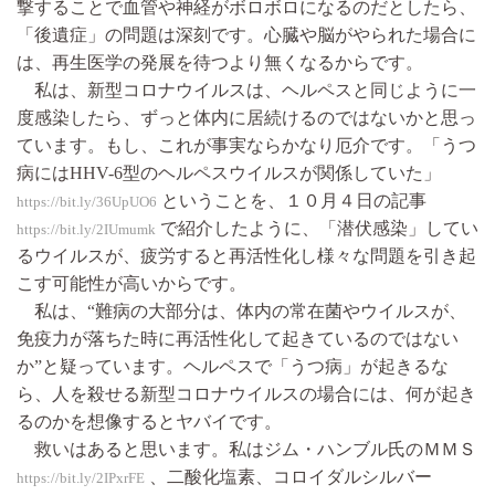
撃することで血管や神経がボロボロになるのだとしたら、
「後遺症」の問題は深刻です。心臓や脳がやられた場合に
は、再生医学の発展を待つより無くなるからです。
私は、新型コロナウイルスは、ヘルペスと同じように一
度感染したら、ずっと体内に居続けるのではないかと思っ
ています。もし、これが事実ならかなり厄介です。「うつ
病にはHHV-6型のヘルペスウイルスが関係していた」
ということを、１０月４日の記事
https://bit.ly/36UpUO6
で紹介したように、「潜伏感染」してい
https://bit.ly/2IUmumk
るウイルスが、疲労すると再活性化し様々な問題を引き起
こす可能性が高いからです。
私は、“難病の大部分は、体内の常在菌やウイルスが、
免疫力が落ちた時に再活性化して起きているのではない
か”と疑っています。ヘルペスで「うつ病」が起きるな
ら、人を殺せる新型コロナウイルスの場合には、何が起き
るのかを想像するとヤバイです。
救いはあると思います。私はジム・ハンブル氏のＭＭＳ
、二酸化塩素、コロイダルシルバー
https://bit.ly/2IPxrFE