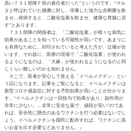
高い７３１部隊Ｆ班の責任者だった”というのです。“マル
タと呼ばれていた捕虜に対し、培養した強力な赤痢菌を飲
ませ…発病すると、二酸化塩素を飲ませ、健康な胃腸に戻
す”とあります。
７３１部隊の関係者は、「二酸化塩素」が様々な病気に
効果があることを知っている可能性が高いです。あまりに
も有用なために、封印されていると考えた方が、辻褄が合
います。それ故に、医療の現場で「二酸化塩素」が使われ
るようになるのは、「大麻」が使われるようになるのと同
じくらい難しいのかも知れません。
そこで、医者が安心して使える「イベルメクチン」とい
う話になります。記事をご覧になると、イベルメクチンは
新型コロナ感染症に対する予防効果が高いことが分かりま
す。“イベルメクチンは一回投与で効果があり、副作用が
非常に少ない。…非常に安全な薬で、値段が安い”のであ
れば、安全性に懸念のあるワクチンを打つ必要はないでし
ょう。イベルメクチンを国民に配布すれば、ワクチンに高
いお金を出す必要などありません。』