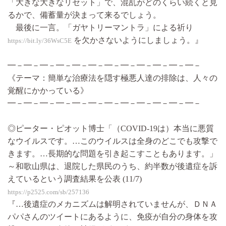
「大きな大きなリセット」で、混乱がどのくらい続くと見
るかで、備蓄量が決まって来るでしょう。
最後に一言。「ガヤトリーマントラ」による祈り
を欠かさないようにしましょう。』
https://bit.ly/36WsC5E
━－━－━－━－━－━－━－━－━－━－━－━－
《テーマ：簡単な治療法を隠す極悪人達の排除は、人々の
覚醒にかかっている》
━－━－━－━－━－━－━－━－━－━－━－━－
◎ピーター・ピオット博士「（COVID-19は）本当に悪質
なウイルスです。…このウイルスは全身のどこでも攻撃で
きます。…長期的な問題を引き起こすこともあります。」
～和歌山県は、退院した県民のうち、約半数が後遺症を訴
えているという調査結果を公表 (11/7)
https://p2525.com/sb/257136
『…後遺症のメカニズムは解明されていませんが、ＤＮＡ
パパさんのツイートにあるように、免疫が自分の身体を攻