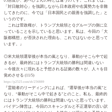
の態度が、あべぴょんの時とは違うのです。これまでは、
「対日敵対心」を強調しながら日本政府や右翼勢力を非難
してきたのに、今では「日本国民との親善を強調した」と
いうのです。
これは菅政権が、トランプ大統領とＱグループの側に立
っていることを示していると思います。私は、今回の「大
阪都構想」が否決された理由も、これではないかと思って
います。』
◎米大統領選挙後が本当の嵐となり、暴動がそこら中で起
きるが、最終的にはトランプ大統領の勝利は間違いない
～今後次々に現れると予想される証拠の数々が、人々を目
覚めさせる (11/5)
https://p2525.com/sb/256889
『霊能者のリーディングによれば、“選挙後が本当の嵐”と
なり、“暴動がそこら中で起きる”とのこと。私も、最終的
にはトランプ大統領の勝利は間違いないと思っています。
バイデン陣営は、今回のスキャンダルと不正選挙の言い訳