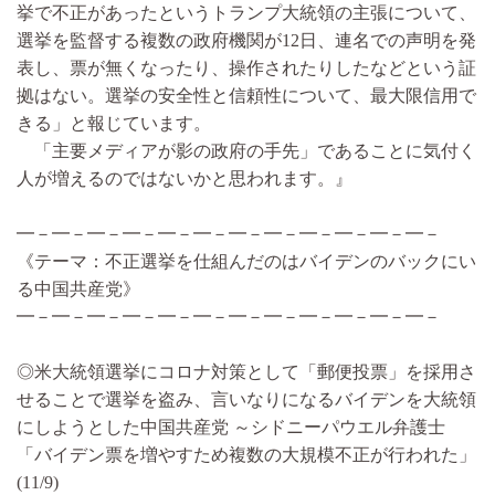
挙で不正があったというトランプ大統領の主張について、
選挙を監督する複数の政府機関が12日、連名での声明を発
表し、票が無くなったり、操作されたりしたなどという証
拠はない。選挙の安全性と信頼性について、最大限信用で
きる」と報じています。
「主要メディアが影の政府の手先」であることに気付く
人が増えるのではないかと思われます。』
━－━－━－━－━－━－━－━－━－━－━－━－
《テーマ：不正選挙を仕組んだのはバイデンのバックにい
る中国共産党》
━－━－━－━－━－━－━－━－━－━－━－━－
◎米大統領選挙にコロナ対策として「郵便投票」を採用さ
せることで選挙を盗み、言いなりになるバイデンを大統領
にしようとした中国共産党 ～シドニーパウエル弁護士
「バイデン票を増やすため複数の大規模不正が行われた」
(11/9)