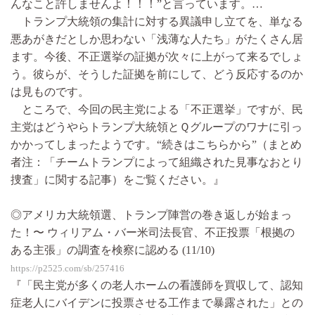
んなこと許しませんよ！！！”と言っています。…
トランプ大統領の集計に対する異議申し立てを、単なる
悪あがきだとしか思わない「浅薄な人たち」がたくさん居
ます。今後、不正選挙の証拠が次々に上がって来るでしょ
う。彼らが、そうした証拠を前にして、どう反応するのか
は見ものです。
ところで、今回の民主党による「不正選挙」ですが、民
主党はどうやらトランプ大統領とＱグループのワナに引っ
かかってしまったようです。“続きはこちらから”（まとめ
者注：「チームトランプによって組織された見事なおとり
捜査」に関する記事）をご覧ください。』
◎アメリカ大統領選、トランプ陣営の巻き返しが始まっ
た！〜 ウィリアム・バー米司法長官、不正投票「根拠の
ある主張」の調査を検察に認める (11/10)
https://p2525.com/sb/257416
『「民主党が多くの老人ホームの看護師を買収して、認知
症老人にバイデンに投票させる工作まで暴露された」との