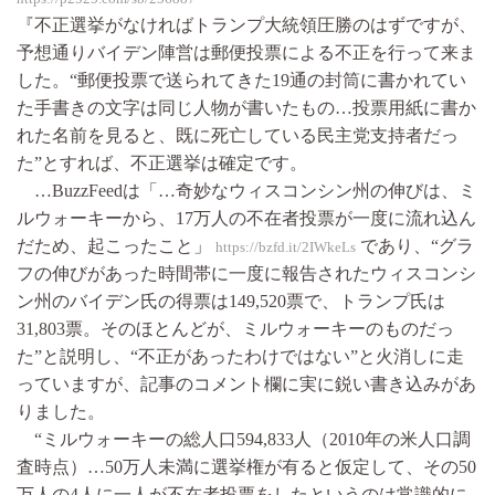
『不正選挙がなければトランプ大統領圧勝のはずですが、
予想通りバイデン陣営は郵便投票による不正を行って来ま
した。“郵便投票で送られてきた19通の封筒に書かれてい
た手書きの文字は同じ人物が書いたもの…投票用紙に書か
れた名前を見ると、既に死亡している民主党支持者だっ
た”とすれば、不正選挙は確定です。
…BuzzFeedは「…奇妙なウィスコンシン州の伸びは、ミ
ルウォーキーから、17万人の不在者投票が一度に流れ込ん
だため、起こったこと」
であり、“グラ
https://bzfd.it/2IWkeLs
フの伸びがあった時間帯に一度に報告されたウィスコンシ
ン州のバイデン氏の得票は149,520票で、トランプ氏は
31,803票。そのほとんどが、ミルウォーキーのものだっ
た”と説明し、“不正があったわけではない”と火消しに走
っていますが、記事のコメント欄に実に鋭い書き込みがあ
りました。
“ミルウォーキーの総人口594,833人（2010年の米人口調
査時点）…50万人未満に選挙権が有ると仮定して、その50
万人の4人に一人が不在者投票をしたというのは常識的に