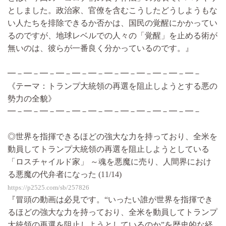
としました。政治家、官僚を含むこうしたどうしようもな
い人たちを排除できるか否かは、国民の覚醒にかかってい
るのですが、地球レベルでの人々の「覚醒」を止める術が
無いのは、彼らが一番良く分かっているのです。』
━－━－━－━－━－━－━－━－━－━－━－━－
《テーマ：トランプ大統領の再選を阻止しようとする悪の
勢力の全貌》
━－━－━－━－━－━－━－━－━－━－━－━－
◎世界を指揮できるほどの強大な力を持っており、全米を
動員してトランプ大統領の再選を阻止しようとしている
「ロスチャイルド家」 ～魂を悪魔に売り、人間界におけ
る悪魔の代弁者になった (11/14)
https://p2525.com/sb/257826
『冒頭の動画は必見です。“いったい誰が世界を指揮でき
るほどの強大な力を持っており、全米を動員してトランプ
大統領の再選を阻止しようとしているのか”を歴史的な経