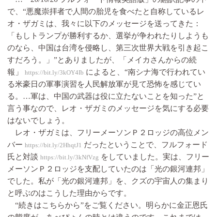
で、“悪魔崇拝者で人間の胎児を食べたと自称しているレ
オ・ザガミは、我々に以下のメッセージを送ってきた：
「もしトランプが勝利するか、選挙が争われたりしようも
のなら、中国は台湾を侵略し、第三次世界大戦を引き起こ
すだろう。」”とありましたが、「メイカさんからの続
報」
によると、“南シナ海で行われてい
https://bit.ly/3kOY4Ib
る米豪日の軍事演習を人民解放軍が見て恐怖を感じてい
る。…軍は、中国の武器は役に立たないことを知った”と
言う事なので、レオ・ザガミのメッセージを気にする必要
はないでしょう。
レオ・ザガミは、フリーメーソンＰ２ロッジの高位メン
バー
だったということで、フルフォード
https://bit.ly/2HhqtJ1
氏と対談
をしていました。実は、フリー
https://bit.ly/3kNfVzg
メーソンＰ２ロッジを支配していたのは「光の銀河連邦」
でした。私が「光の銀河連邦」を、クズの宇宙人の集まり
と呼ぶのはこうした理由からです。
“続きはこちらから”をご覧ください。明らかに金正恩氏