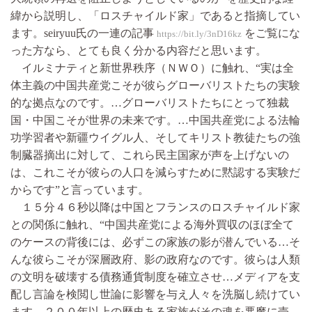
緯から説明し、「ロスチャイルド家」であると指摘してい
ます。seiryuu氏の一連の記事
をご覧にな
https://bit.ly/3nD16kz
った方なら、とても良く分かる内容だと思います。
イルミナティと新世界秩序（ＮＷＯ）に触れ、“実は全
体主義の中国共産党こそが彼らグローバリストたちの実験
的な拠点なのです。…グローバリストたちにとって独裁
国・中国こそが世界の未来です。…中国共産党による法輪
功学習者や新疆ウイグル人、そしてキリスト教徒たちの強
制臓器摘出に対して、これら民主国家が声を上げないの
は、これこそが彼らの人口を減らすために黙認する実験だ
からです”と言っています。
１５分４６秒以降は中国とフランスのロスチャイルド家
との関係に触れ、“中国共産党による海外買収のほぼ全て
のケースの背後には、必ずこの家族の影が潜んでいる…そ
んな彼らこそが深層政府、影の政府なのです。彼らは人類
の文明を破壊する債務通貨制度を確立させ…メディアを支
配し言論を検閲し世論に影響を与え人々を洗脳し続けてい
ます。２００年以上の歴史ある家族がその魂を悪魔に売