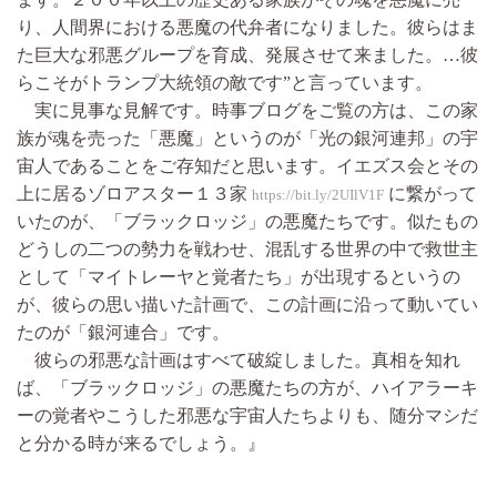
り、人間界における悪魔の代弁者になりました。彼らはま
た巨大な邪悪グループを育成、発展させて来ました。…彼
らこそがトランプ大統領の敵です”と言っています。
実に見事な見解です。時事ブログをご覧の方は、この家
族が魂を売った「悪魔」というのが「光の銀河連邦」の宇
宙人であることをご存知だと思います。イエズス会とその
上に居るゾロアスター１３家
に繋がって
https://bit.ly/2UIlV1F
いたのが、「ブラックロッジ」の悪魔たちです。似たもの
どうしの二つの勢力を戦わせ、混乱する世界の中で救世主
として「マイトレーヤと覚者たち」が出現するというの
が、彼らの思い描いた計画で、この計画に沿って動いてい
たのが「銀河連合」です。
彼らの邪悪な計画はすべて破綻しました。真相を知れ
ば、「ブラックロッジ」の悪魔たちの方が、ハイアラーキ
ーの覚者やこうした邪悪な宇宙人たちよりも、随分マシだ
と分かる時が来るでしょう。』