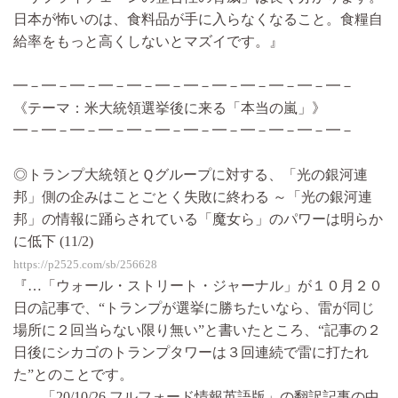
日本が怖いのは、食料品が手に入らなくなること。食糧自
給率をもっと高くしないとマズイです。』
━－━－━－━－━－━－━－━－━－━－━－━－
《テーマ：米大統領選挙後に来る「本当の嵐」》
━－━－━－━－━－━－━－━－━－━－━－━－
◎トランプ大統領とＱグループに対する、「光の銀河連
邦」側の企みはことごとく失敗に終わる ～「光の銀河連
邦」の情報に踊らされている「魔女ら」のパワーは明らか
に低下 (11/2)
https://p2525.com/sb/256628
『…「ウォール・ストリート・ジャーナル」が１０月２０
日の記事で、“トランプが選挙に勝ちたいなら、雷が同じ
場所に２回当らない限り無い”と書いたところ、“記事の２
日後にシカゴのトランプタワーは３回連続で雷に打たれ
た”とのことです。
…「20/10/26 フルフォード情報英語版」の翻訳記事の中