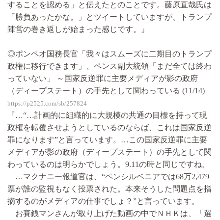
することを認める」と伝えたとのことです。藤原直哉氏は
「勝負あったかな。」とツイートしていますが、トランプ
陣営の巻き返しが始まった感じです。』
◎ポンペオ国務長官「我々はスムーズに二期目のトランプ
政権に移行できます」、ペンス副大統領「まだ全ては終わ
っていない」 ～国家反逆罪に主要メディアが影の政府
（ディープステート）の手先として関わっている (11/14)
https://p2525.com/sb/257824
『…“…計画的に組織的に大規模の共通の目標を持って現
政権を転覆させようとしているのならば、これは国家反逆
罪になります”と言っています。…この国家反逆罪に主要
メディアが影の政府（ディープステート）の手先として関
わっているのは明らかでしょう。9.11の時と同じですね。
…マクナニー報道官は、“ペンシルベニアでは68万2,479
票が誰の監視もなく投票された。本来そうした問題点を指
摘するのがメディアの仕事でしょ？”と言っています。
お賽銭マンさんが取り上げた動画の中でＮＨＫは、「選