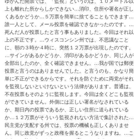
ゆがんだ開票では、「監視」というのは、１０メートル以
上も離れた所からしかできない…消印、住所や署名が正し
くあるかどうか…５万票を簡単に捨てることもできます…
誰一人として、メール投票を確認できなかったのです。…
死んだ人が投票したと言う事もありました。今回はそれ以
上の不正です。…ウィスコンシン州では、不思議なこと
に、朝の３時か４時に、突然１２万票が出現したのです。
…サインがあるかどうか、消印があるかどうか、同じ人が
全部出したのか、全く確認できません。…我が国では郵便
投票と言うのはありませんでした。と言うのも、かなり簡
単に不正ができるからです。それを防ぐために両党がそれ
を監視しないといけないという法律があります。普通は、
不在投票もそのように監視します。今回は全くどこも監視
ができていません。外側には正しい署名がなされている
か、期日内の投票であるか、正しい住所に送られている
か…１２万票がそういう監視されない方法で集計された…
民主党が支配する州では、投票の機械も正しくありませ
ん。同じ政党がずっと政権を握るとこうなりますね。…こ