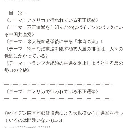
－目 次－
《テーマ：アメリカで行われている不正選挙》
《テーマ：不正選挙を仕組んだのはバイデンのバックにい
る中国共産党》
《テーマ：米大統領選挙後に来る「本当の嵐」》
《テーマ：簡単な治療法を隠す極悪人達の排除は、人々の
覚醒にかかっている》
《テーマ：トランプ大統領の再選を阻止しようとする悪の
勢力の全貌》
━－━－━－━－━－━－━－━－━－━－━－━－
《テーマ：アメリカで行われている不正選挙》
━－━－━－━－━－━－━－━－━－━－━－━－
◎バイデン陣営が郵便投票による大規模な不正選挙を行っ
ているのは間違いない (11/5)
https://p2525.com/sb/256887