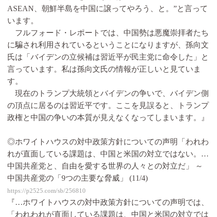
ASEAN、朝鮮半島を中国に譲ってやろう、と。”と言って
います。
フルフォード・レポートでは、中国勢は悪魔崇拝者たち
に騙され利用されているということになりますが、孫向文
氏は「バイデンの立候補は習近平が民主党に命令した」と
言っています。私は孫向文氏の情報が正しいと見ていま
す。
現在のトランプ大統領とバイデンの争いで、バイデン側
の頂点に居るのは習近平です。ここを見誤ると、トランプ
政権と中国の争いの本質が見えなくなってしまいます。』
◎ホワイトハウスの対中政策方針についての声明「われわ
れが直面している課題は、中国と米国の対立ではない。…
中国共産党と、自由を愛する世界の人々との対立だ」 ～
中国共産党の「9つの主要な脅威」 (11/4)
https://p2525.com/sb/256810
『…ホワイトハウスの対中政策方針についての声明では、
「われわれが直面している課題は、中国と米国の対立では