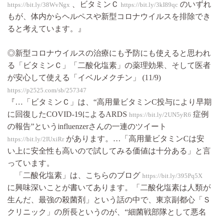
、ビタミンＣ
のいずれ
https://bit.ly/38WvNgx
https://bit.ly/3kI89qc
もが、体内からヘルペスや新型コロナウイルスを排除でき
ると考えています。』
◎新型コロナウイルスの治療にも予防にも使えると思われ
る「ビタミンＣ」「二酸化塩素」の薬理効果、そして医者
が安心して使える「イベルメクチン」 (11/9)
https://p2525.com/sb/257347
『…「ビタミンＣ」は、“高用量ビタミンC投与により早期
に回復したCOVID-19によるARDS
症例
https://bit.ly/2UN5yR6
の報告”というinfluenzerさんの一連のツイート
があります。…「高用量ビタミンCは安
https://bit.ly/2IUxiRr
い上に安全性も高いので試してみる価値は十分ある」と言
っています。
「二酸化塩素」は、こちらのブログ
https://bit.ly/395Pq5X
に興味深いことが書いてあります。「二酸化塩素は人類が
生んだ、最強の殺菌剤」という話の中で、東京副都心「Ｓ
クリニック」の所長というのが、“細菌戦部隊として悪名