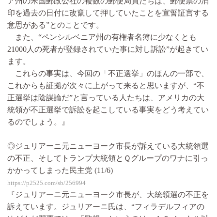
ア州の米国郵政公社の複数の郵便局員たちは、郵便票の消
印を過去の日付に改竄して押していたことを宣誓証言する
意思がある”とのことです。
また、“ペンシルベニア州の有権者名簿に少なくとも
21000人の死者が登録されていた事に対し訴訟”が起きてい
ます。
これらの事実は、今回の「不正選挙」のほんの一部で、
これからも証拠が次々に上がって来ると思いますが、“不
正選挙は陰謀論だ”と言っている人たちは、アメリカの大
統領が不正選挙で訴訟を起こしている事実をどう考えてい
るのでしょう。』
◎ジュリアーニ元ニューヨーク市長が訴えている大統領選
の不正、そしてトランプ大統領とＱグループのワナに引っ
かかってしまった民主党 (11/6)
https://p2525.com/sb/256994
『ジュリアーニ元ニューヨーク市長が、大統領選の不正を
訴えています。ジュリアーニ氏は、“フィラデルフィアの