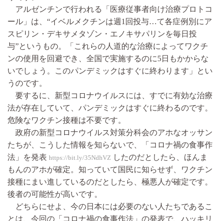
アルゼンチンで行われる「医療従事者向け治療プロトコ
ール」は、“イベルメクチンは週1回投与…て各症例別にア
スピリン・デキサメタゾン・エノキサパリンを毎日投
与”というもの。「これらの人道的な治療によってワクチ
ンの使用を回避でき、全国で実施するのに5日もかからな
いでしょう。このパンデミックはすぐに終わります」とい
うのです。
要するに、新型コロナウイルスには、すでに有効な治療
法が存在していて、パンデミックはすぐに終わるのです。
危険なワクチン接種は不要です。
政府の新型コロナウイルス対策分科会のアホなオッサン
たちが、こうした情報を知らないで、「コロナ禍の食事作
法」を発表
したのだとしたら、ほんま
https://bit.ly/35NdhVZ
もんのアホが確定。知っていて国民に知らせず、ワクチン
接種にまい進しているのだとしたら、極悪人が確定です。
後者の可能性が高いです。
どちらにせよ、今の日本には必要のない人たちであるこ
とは、今回の「コロナ禍の食事作法」の発表で、ハッキリ