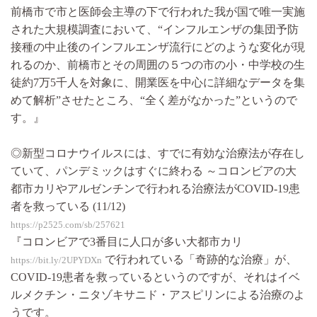
前橋市で市と医師会主導の下で行われた我が国で唯一実施
された大規模調査において、“インフルエンザの集団予防
接種の中止後のインフルエンザ流行にどのような変化が現
れるのか、前橋市とその周囲の５つの市の小・中学校の生
徒約7万5千人を対象に、開業医を中心に詳細なデータを集
めて解析”させたところ、“全く差がなかった”というので
す。』
◎新型コロナウイルスには、すでに有効な治療法が存在し
ていて、パンデミックはすぐに終わる ～コロンビアの大
都市カリやアルゼンチンで行われる治療法がCOVID-19患
者を救っている (11/12)
https://p2525.com/sb/257621
『コロンビアで3番目に人口が多い大都市カリ
で行われている「奇跡的な治療」が、
https://bit.ly/2UPYDXn
COVID-19患者を救っているというのですが、それはイベ
ルメクチン・ニタゾキサニド・アスピリンによる治療のよ
うです。