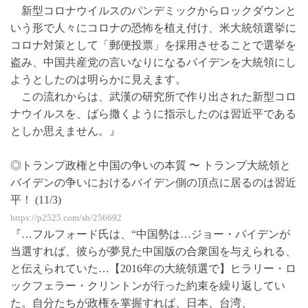
新型コロナウイルスのパンデミックからロックダウンと
いう形で人々にコロナの恐怖を植え付け、米大統領選挙に
コロナ対策として「郵便投票」を採用させることで選挙を
盗み、中国共産党の言いなりになるバイデンを大統領にし
ようとしたのは明らかに見えます。
この流れからは、武漢の研究所で作り出された新型コロ
ナウイルスを、ばら撒くように指示したのは習近平である
としか思えません。』
◎トランプ政権と中国の争いの本質 〜 トランプ大統領と
バイデンの争いにおけるバイデン側の頂点に居るのは習近
平！ (11/3)
https://p2525.com/sb/256692
『…フルフォード氏は、“中国勢は…ジョー・バイデンが
当選すれば、彼らが夢見た中国版の合衆国を与えられる、
と伝えられていた…【2016年の大統領選で】ヒラリー・ロ
ックフェラー・クリントンが行った約束を繰り返してい
た。自分たちが政権を掌握すれば、日本、台湾、