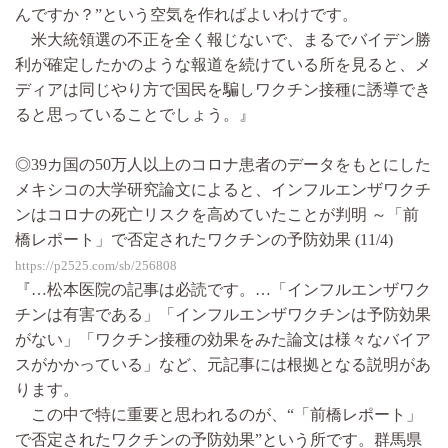
んですか？”という空気を作ればよいわけです。
米大統領選の不正を全く報じないで、まるでバイデン勝
利が確定したかのような報道を続けている所を見ると、メ
ディアは同じやり方で国民を騙しワクチン接種に誘導でき
ると思っていることでしょう。』
◎39カ国の50万人以上のコロナ患者のデータをもとにした
メキシコの大学研究論文によると、インフルエンザワクチ
ンはコロナの死亡リスクを高めていたことが判明 ～「前
橋レポート」で否定されたワクチンの予防効果 (11/4)
https://p2525.com/sb/256808
『…松本医院の記事は必読です。…「インフルエンザワク
チンは有害である」「インフルエンザワクチンは予防効果
がない」「ワクチン接種の効果をみた論文は様々なバイア
スがかかっている」など、元記事には根拠となる説明があ
ります。
この中で特に重要と思われるのが、“「前橋レポート」
で否定されたワクチンの予防効果”という所です。群馬県