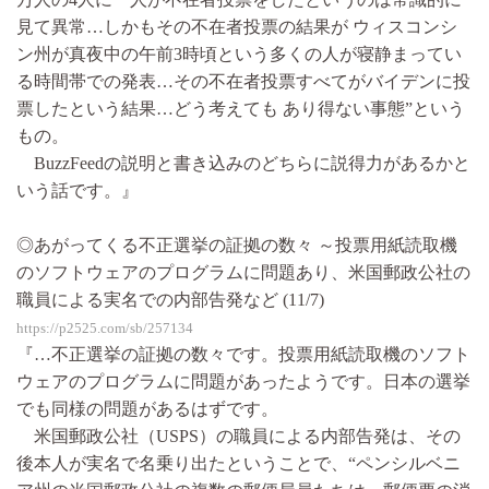
見て異常…しかもその不在者投票の結果が ウィスコンシ
ン州が真夜中の午前3時頃という多くの人が寝静まってい
る時間帯での発表…その不在者投票すべてがバイデンに投
票したという結果…どう考えても あり得ない事態”という
もの。
BuzzFeedの説明と書き込みのどちらに説得力があるかと
いう話です。』
◎あがってくる不正選挙の証拠の数々 ～投票用紙読取機
のソフトウェアのプログラムに問題あり、米国郵政公社の
職員による実名での内部告発など (11/7)
https://p2525.com/sb/257134
『…不正選挙の証拠の数々です。投票用紙読取機のソフト
ウェアのプログラムに問題があったようです。日本の選挙
でも同様の問題があるはずです。
米国郵政公社（USPS）の職員による内部告発は、その
後本人が実名で名乗り出たということで、“ペンシルベニ