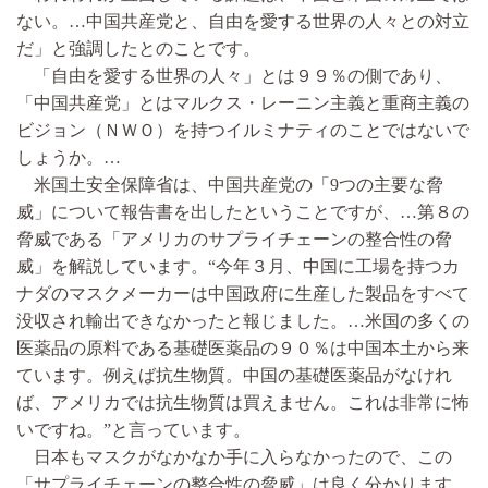
ない。…中国共産党と、自由を愛する世界の人々との対立
だ」と強調したとのことです。
「自由を愛する世界の人々」とは９９％の側であり、
「中国共産党」とはマルクス・レーニン主義と重商主義の
ビジョン（ＮＷＯ）を持つイルミナティのことではないで
しょうか。…
米国土安全保障省は、中国共産党の「9つの主要な脅
威」について報告書を出したということですが、…第８の
脅威である「アメリカのサプライチェーンの整合性の脅
威」を解説しています。“今年３月、中国に工場を持つカ
ナダのマスクメーカーは中国政府に生産した製品をすべて
没収され輸出できなかったと報じました。…米国の多くの
医薬品の原料である基礎医薬品の９０％は中国本土から来
ています。例えば抗生物質。中国の基礎医薬品がなけれ
ば、アメリカでは抗生物質は買えません。これは非常に怖
いですね。”と言っています。
日本もマスクがなかなか手に入らなかったので、この
「サプライチェーンの整合性の脅威」は良く分かります。