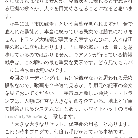
をしなければなりませんが、今後次々に現れると予想され
る証拠の数々が、人々を目覚めさせることになると思いま
す。
記事には「市民戦争」という言葉が見られますが、金で
雇われた暴徒と、本当に怒っている民衆では勝負になりま
せん。トランプ大統領が事実を公表するたびに、人々は正
義の戦いに立ち上がります。「正義の戦い」は、暴力を意
味しているのではありません。Ｑアノンが行っている情報
戦争は、この戦いの最も重要な要素です。どう見てもカバ
ールに勝ち目は無いのです。
今回のリーディングは、もはや後がないと思われる最終
段階なので、動画を２倍速で見るか、引用元の記事の全文
を見ておいてください。「宇宙軍と新しい通貨・・・トラ
ンプは、人類に有益な大きな計画を企ている。地上と宇宙
で構築されるシステムだ」とあり、ホワイトハットの情報
と一致します。
https://bit.ly/391uaOn
「大きな大きなリセット。保存食の用意」とあります。
これも時事ブログで、何度も呼びかけている事柄です。