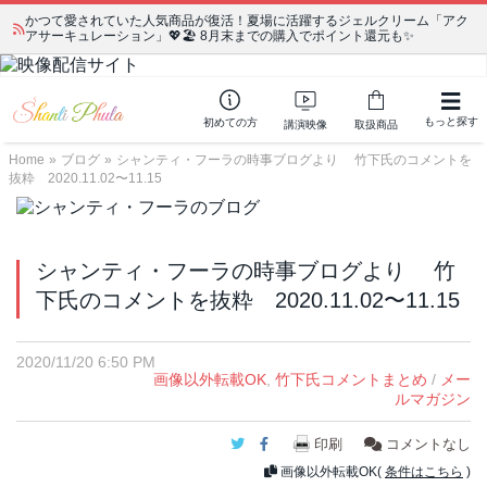
かつて愛されていた人気商品が復活！夏場に活躍するジェルクリーム「アク
アサーキュレーション」💖🏖️ 8月末までの購入でポイント還元も✨
もっと探す
初めての方
講演映像
取扱商品
Home
»
ブログ
»
シャンティ・フーラの時事ブログより 竹下氏のコメントを
抜粋 2020.11.02〜11.15
シャンティ・フーラの時事ブログより 竹
下氏のコメントを抜粋 2020.11.02〜11.15
2020/11/20 6:50 PM
画像以外転載OK
,
竹下氏コメントまとめ
/
メー
ルマガジン
Twitter
Facebook
印刷
コメントなし
画像以外転載OK(
条件はこちら
)