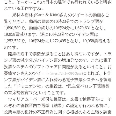
こと。そ～か～これは日本の選挙でも行われていると噂さ
れている工作ですね。
…果林＆樹林 (Karin & Kirin)さんのツイートの動画をご
覧ください。動画の冒頭の10時23分でのトランプ票が
1,690,589で、動画の終りの10時24分に1,670,631となり、
19,958票減ります。逆に10時23分でのバイデン票は
1,252,537で、10時24分に1,272,495となり、19,958票増える
のです。
開票の途中で票数が減ることはあり得ないですが、トラ
ンプ票の減少分がバイデン票の増加分なので、これは電子
投票システムのソフトウェアに問題があるということ。お
賽銭マンさんのツイート
によれば、トラ
https://bit.ly/390Qess
ンプ票がバイデン票に入れ替わる電子投票システムを製造
した「ドミニオン社」の重役は、“民主党ペロシ下院議長
の首席補佐官”だということです。
ウィリアム・バー米司法長官は、文書で検察官らに「そ
れぞれの管轄区内で選挙（結果）の認定が行われる前に、
投票や票の集計の不正行為に関する根拠のある主張を調査