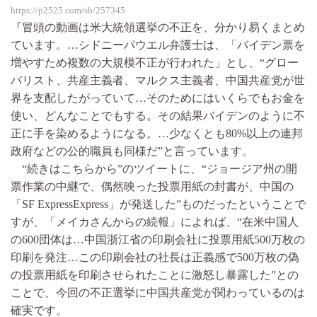
https://p2525.com/sb/257345
『冒頭の動画は米大統領選挙の不正を、分かり易くまとめ
ています。…シドニーパウエル弁護士は、「バイデン票を
増やすため複数の大規模不正が行われた」とし、“グロー
バリスト、共産主義者、マルクス主義者、中国共産党が世
界を支配したがっていて…そのためにはいくらでもお金を
使い、どんなことでもする。その結果バイデンのように不
正に手を染めるようになる。…少なくとも80%以上の連邦
政府などの公的職員も同様だ”と言っています。
“続きはこちらから”のツイートに、“ジョージア州の開
票作業の中継で、偶然映った投票用紙の封書が、中国の
「SF ExpressExpress」が発送した”ものだったということで
すが、「メイカさんからの続報」によれば、“在米中国人
の600団体は…中国浙江省の印刷会社に投票用紙500万枚の
印刷を発注…この印刷会社の社長は正義感で500万枚の偽
の投票用紙を印刷させられたことに激怒し暴露した”との
ことで、今回の不正選挙に中国共産党が関わっているのは
確実です。