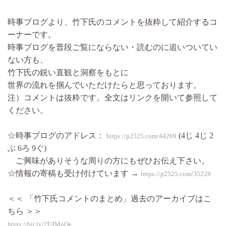
時事ブログより、竹下氏のコメントを抜粋して紹介するコ
ーナーです。
時事ブログを普段ご覧にならない・読むのに追いついてい
ない方も、
竹下氏の鋭い直観と洞察をもとに
世界の流れを掴んでいただけたらと思っております。
注）コメントは抜粋です。全文はリンクを開いて参照して
ください。
☆時事ブログのアドレス：
(4じ 4じ 2
https://p2525.com/44269
ぶ 6ろ 9ぐ)
ご興味がありそうな周りの方にもぜひお伝え下さい。
☆情報の寄稿も受け付けています →
https://p2525.com/35228
＜＜ 「竹下氏コメントのまとめ」過去のアーカイブはこ
ちら ＞＞
https://bit.ly/2UJMpQe