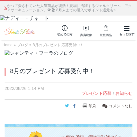
かつて愛されていた人気商品が復活！夏場に活躍するジェルクリーム「アク
アサーキュレーション」💖🏖️ 8月末までの購入でポイント還元も✨
もっと探す
初めての方
講演映像
取扱商品
Home
»
ブログ
»
8月のプレゼント 応募受付中！
8月のプレゼント 応募受付中！
2022/08/26 1:14 PM
プレゼント応募
/
お知らせ
Twitter
Facebook
印刷
コメントなし