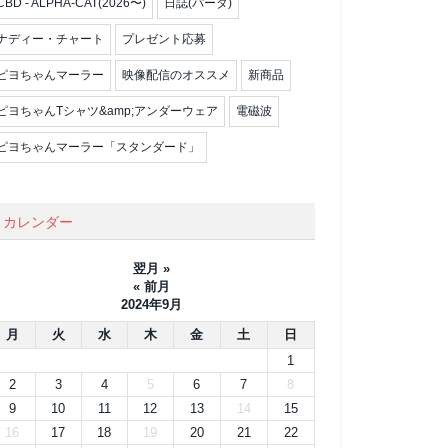
CBD - ALPHA-CAT(2026〜)
日誌(パータ)
ナディー・チャート
プレゼント応募
ピヨちゃんマーラー
映像配信のオススメ
新商品
ピヨちゃんTシャツ&amp;アンダーウェア
電磁波
ピヨちゃんマーラー「スタンダード」
カレンダー
翌月 »
« 前月
2024年9月
月
火
水
木
金
土
日
1
2
3
4
5
6
7
8
9
10
11
12
13
14
15
16
17
18
19
20
21
22