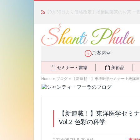
「みんなの備蓄・災害対策」 vol.4 〜断水・
ご案内
セミナー・書籍
美術品
Home
»
ブログ
»
【新連載！】東洋医学セミナー上級講座のス
【新連載！】東洋医学セミ
Vol.2 色彩の科学
2024/09/21 9:00 AM
東洋