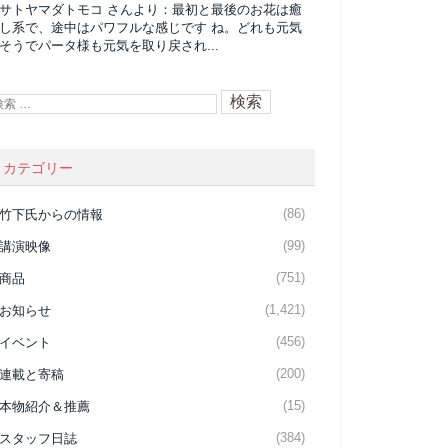
サトヤマダトモコ
さんより：
最初と最後のお花は癒
し系で、途中はパワフルな感じです ね。どれも元気
そうでパータ様も元気を取り戻され...
カテゴリー
(86)
竹下氏からの情報
(99)
講演映像
(751)
商品
(1,421)
お知らせ
(456)
イベント
(200)
連載と寄稿
(15)
本物紹介＆推薦
(384)
スタッフ日誌