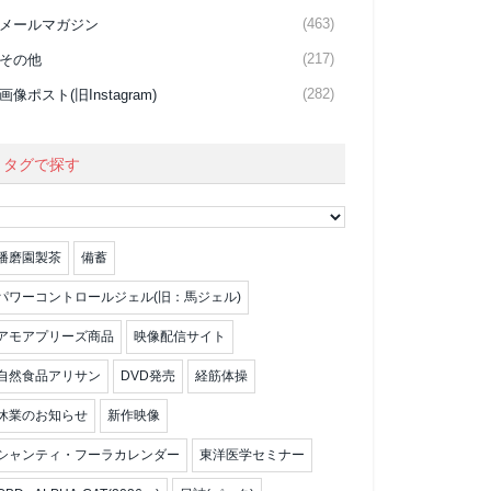
(463)
メールマガジン
(217)
その他
(282)
画像ポスト(旧Instagram)
タグで探す
播磨園製茶
備蓄
パワーコントロールジェル(旧：馬ジェル)
アモアプリーズ商品
映像配信サイト
自然食品アリサン
DVD発売
経筋体操
休業のお知らせ
新作映像
シャンティ・フーラカレンダー
東洋医学セミナー