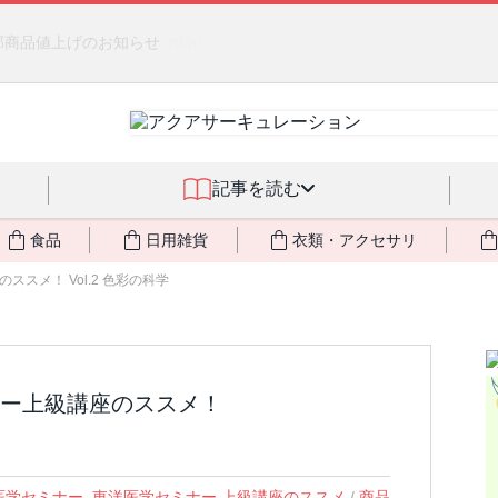
燃料不足・停電対策
NEW!
記事を読む
食品
日用雑貨
衣類・アクセサリ
スメ！ Vol.2 色彩の科学
ナー上級講座のススメ！
医学セミナー
,
東洋医学セミナー 上級講座のススメ
/
商品