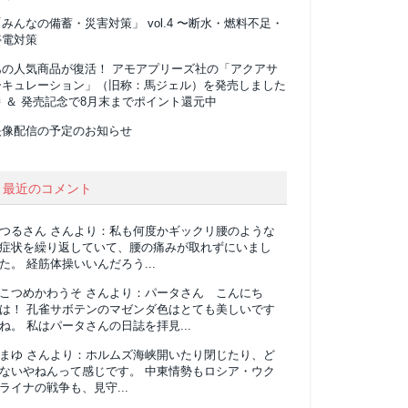
みんなの備蓄・災害対策」 vol.4 〜断水・燃料不足・
停電対策
あの人気商品が復活！ アモアプリーズ社の「アクアサ
ーキュレーション」（旧称：馬ジェル）を発売しました
 ＆ 発売記念で8月末までポイント還元中
映像配信の予定のお知らせ
最近のコメント
つるさん
さんより：
私も何度かギックリ腰のような
症状を繰り返していて、腰の痛みが取れずにいまし
た。 経筋体操いいんだろう...
こつめかわうそ
さんより：
パータさん こんにち
は！ 孔雀サボテンのマゼンダ色はとても美しいです
ね。 私はパータさんの日誌を拝見...
まゆ
さんより：
ホルムズ海峡開いたり閉じたり、ど
ないやねんって感じです。 中東情勢もロシア・ウク
ライナの戦争も、見守...